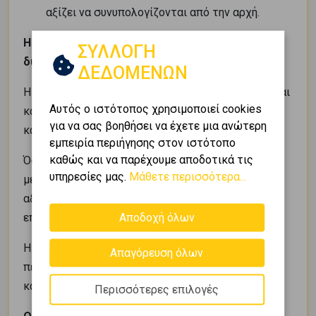
αξίζει να συνυπολογίζονται από την αρχή.
Η έγκαιρη αναζήτηση δημιουργεί περισσότερες
ΣΥΛΛΟΓΗ
δυνατότητες
ΔΕΔΟΜΕΝΩΝ
Η περίοδος μετά την ανακοίνωση των βάσεων είναι
Αυτός ο ιστότοπος χρησιμοποιεί cookies
κάθε χρόνο η πιο έντονη για την αγορά φοιτητικής
για να σας βοηθήσει να έχετε μια ανώτερη
κατοικίας.
εμπειρία περιήγησης στον ιστότοπο
καθώς και να παρέχουμε αποδοτικά τις
Όσοι ξεκινούν την αναζήτησή τους νωρίς έχουν
υπηρεσίες μας.
Μάθετε περισσότερα...
μεγαλύτερη ευχέρεια να συγκρίνουν περιοχές, να
αξιολογήσουν περισσότερες επιλογές και να
Αποδοχή όλων
επιλέξουν χωρίς την πίεση του χρόνου.
Η σωστή προετοιμασία δεν εξασφαλίζει μόνο
Απαγόρευση όλων
περισσότερες διαθέσιμες επιλογές. Επιτρέπει και
καλύτερες αποφάσεις.
Περισσότερες επιλογές