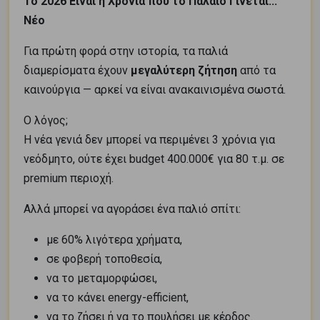
Το 2026 Είναι η Χρονιά που το Παλαιό Γίνεται...
Νέο
Για πρώτη φορά στην ιστορία, τα παλιά
διαμερίσματα έχουν
μεγαλύτερη ζήτηση
από τα
καινούργια — αρκεί να είναι ανακαινισμένα σωστά.
Ο λόγος;
Η νέα γενιά δεν μπορεί να περιμένει 3 χρόνια για
νεόδμητο, ούτε έχει budget 400.000€ για 80 τ.μ. σε
premium περιοχή.
Αλλά μπορεί να αγοράσει ένα παλιό σπίτι:
με 60% λιγότερα χρήματα,
σε φοβερή τοποθεσία,
να το μεταμορφώσει,
να το κάνει energy-efficient,
να το ζήσει ή να το πουλήσει με κέρδος.