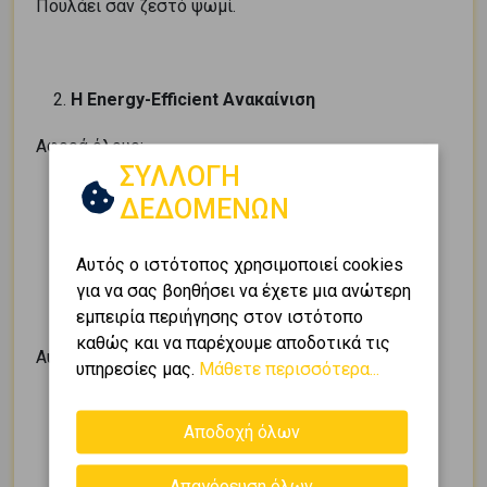
Πουλάει σαν ζεστό ψωμί.
Η Energy-Efficient Ανακαίνιση
Αφορά όλους:
ΣΥΛΛΟΓΗ
θερμομόνωση
ΔΕΔΟΜΕΝΩΝ
κουφώματα
αντλία θερμότητας
Αυτός ο ιστότοπος χρησιμοποιεί cookies
ενεργειακός φωτισμός
για να σας βοηθήσει να έχετε μια ανώτερη
inverter
εμπειρία περιήγησης στον ιστότοπο
καθώς και να παρέχουμε αποδοτικά τις
Αυξάνει αυτόματα την αξία.
υπηρεσίες μας.
Μάθετε περισσότερα...
Αποδοχή όλων
Η Rental ανακαίνιση για υψηλή απόδοση
Απαγόρευση όλων