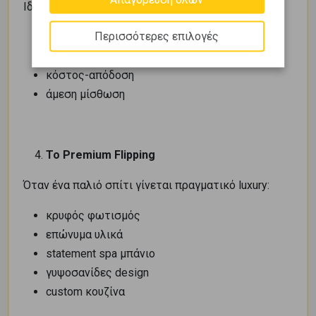
Ιδανική για επενδυτές:
Περισσότερες επιλογές
durable υλικά
έξυπνη διαρρύθμιση
κόστος-απόδοση
άμεση μίσθωση
Το Premium Flipping
Όταν ένα παλιό σπίτι γίνεται πραγματικό luxury:
κρυφός φωτισμός
επώνυμα υλικά
statement spa μπάνιο
γυψοσανίδες design
custom κουζίνα