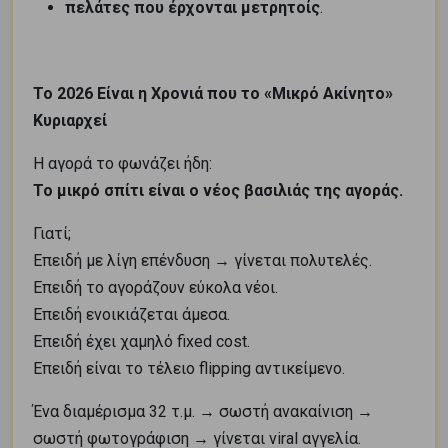
πελάτες που έρχονται μετρητοίς
.
Το 2026 Είναι η Χρονιά που το «Μικρό Ακίνητο»
Κυριαρχεί
Η αγορά το φωνάζει ήδη:
Το μικρό σπίτι είναι ο νέος βασιλιάς της αγοράς.
Γιατί;
Επειδή με λίγη επένδυση → γίνεται πολυτελές.
Επειδή το αγοράζουν εύκολα νέοι.
Επειδή ενοικιάζεται άμεσα.
Επειδή έχει χαμηλό fixed cost.
Επειδή είναι το τέλειο flipping αντικείμενο.
Ένα διαμέρισμα 32 τ.μ. → σωστή ανακαίνιση →
σωστή φωτογράφιση → γίνεται viral αγγελία.