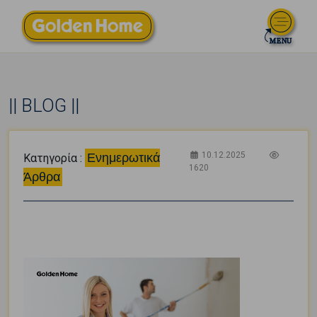
|| BLOG ||
10.12.2025
Ενημερωτικά
Κατηγορία :
1620
Άρθρα