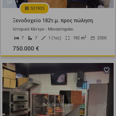
14
531935
Ξενοδοχείο 182τ.μ. προς πώληση
Ιστορικό Κέντρο - Μοναστηράκι
2
7
7
1 (1ος)
182
m
2000
750.000 €
Previous
Next