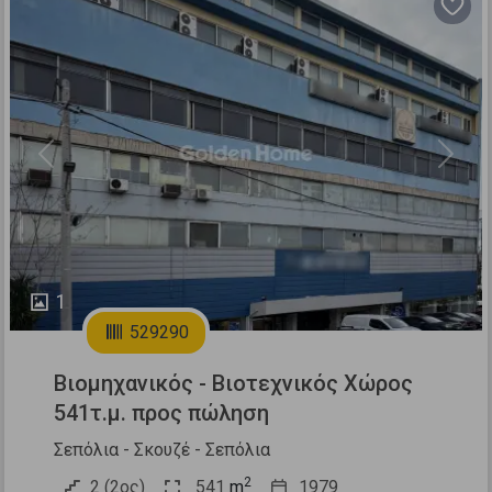
Previous
Next
1
529290
Βιομηχανικός - Βιοτεχνικός Χώρος
541τ.μ. προς πώληση
Σεπόλια - Σκουζέ - Σεπόλια
2
2 (2ος)
541
m
1979