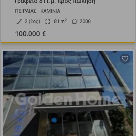
Γραφείο 81τ.μ. προς πώληση
ΠΕΙΡΑΙΑΣ - ΚΑΜΙΝΙΑ
2
2 (2ος)
81
m
2000
100.000 €
Previous
Next