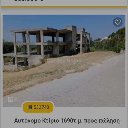
Previous
Next
6
532748
Αυτόνομο Κτίριο 1690τ.μ. προς πώληση