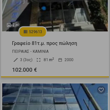
1
529613
Γραφείο 81τ.μ. προς πώληση
ΠΕΙΡΑΙΑΣ - ΚΑΜΙΝΙΑ
2
3 (3ος)
81
m
2000
102.000 €