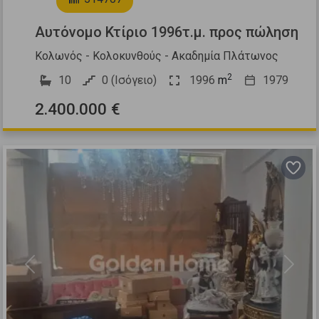
Αυτόνομο Κτίριο 1996τ.μ. προς πώληση
Κολωνός - Κολοκυνθούς - Ακαδημία Πλάτωνος
2
10
0 (Ισόγειο)
1996
m
1979
2.400.000 €
Previous
Next