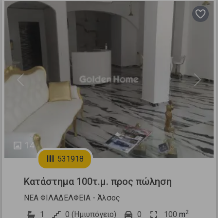
Previous
Next
14
531918
Κατάστημα 100τ.μ. προς πώληση
ΝΕΑ ΦΙΛΑΔΕΛΦΕΙΑ - Άλσος
2
1
0 (Ημιυπόγειο)
0
100
m