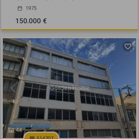
1975
150.000 €
Previous
Next
44
514707