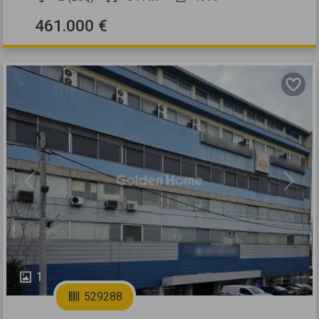
461.000 €
Previous
Next
1
529288