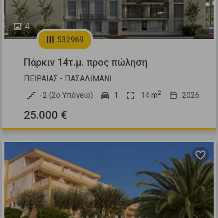
4
532969
Πάρκιν 14τ.μ. προς πώληση
ΠΕΙΡΑΙΑΣ - ΠΑΣΑΛΙΜΑΝΙ
2
-2 (2ο Υπόγειο)
1
14
m
2026
25.000 €