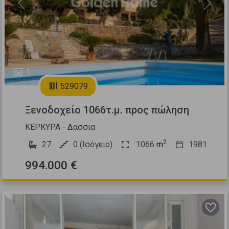
Previous
Next
1
529079
Ξενοδοχείο 1066τ.μ. προς πώληση
ΚΕΡΚΥΡΑ - Δασσια
2
27
0 (Ισόγειο)
1066
m
1981
994.000 €