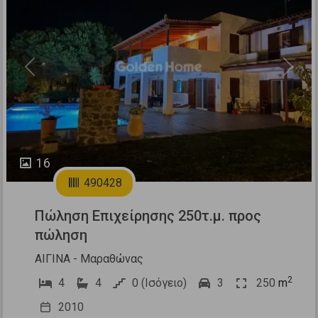
Previous
Next
16
490428
Πώληση Επιχείρησης 250τ.μ. προς
πώληση
ΑΙΓΙΝΑ - Μαραθώνας
2
4
4
0 (Ισόγειο)
3
250
m
2010