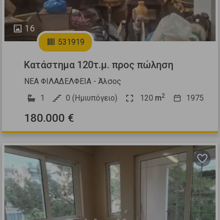
16
531919
Κατάστημα 120τ.μ. προς πώληση
ΝΕΑ ΦΙΛΑΔΕΛΦΕΙΑ - Άλσος
2
1
0 (Ημιυπόγειο)
120
m
1975
180.000 €