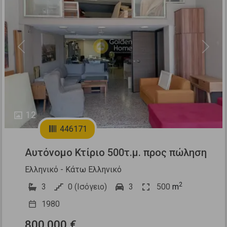
Previous
Next
12
446171
Αυτόνομο Κτίριο 500τ.μ. προς πώληση
Ελληνικό - Κάτω Ελληνικό
2
3
0 (Ισόγειο)
3
500
m
1980
800.000 €