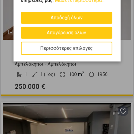
υπηρεσίες μας.
Μάθετε περισσότερα...
Αποδοχή όλων
4
Απαγόρευση όλων
530876
Περισσότερες επιλογές
Γραφείο 100τ.μ. προς πώληση
Αμπελόκηποι - Αμπελόκηποι
2
1
1 (1ος)
100
m
1956
250.000 €