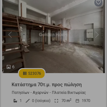
Previous
Next
6
523076
Κατάστημα 70τ.μ. προς πώληση
Πατησίων - Αχαρνών - Πλατεία Βικτωρίας
2
1
0 (Ισόγειο)
70
m
1970