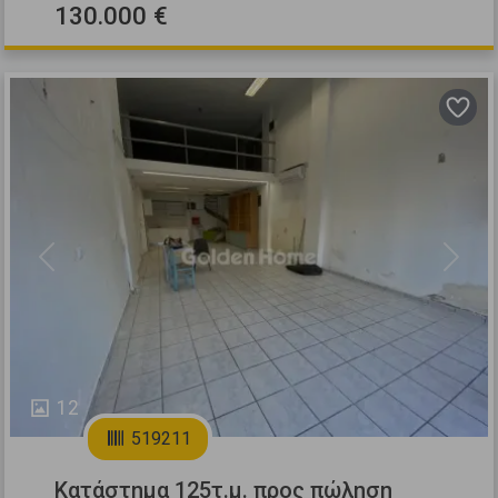
130.000 €
Previous
Next
12
519211
Κατάστημα 125τ.μ. προς πώληση