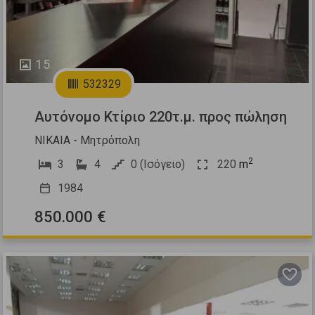
15
532329
Αυτόνομο Κτίριο 220τ.μ. προς πώληση
ΝΙΚΑΙΑ - Μητρόπολη
2
3
4
0 (Ισόγειο)
220
m
1984
850.000 €