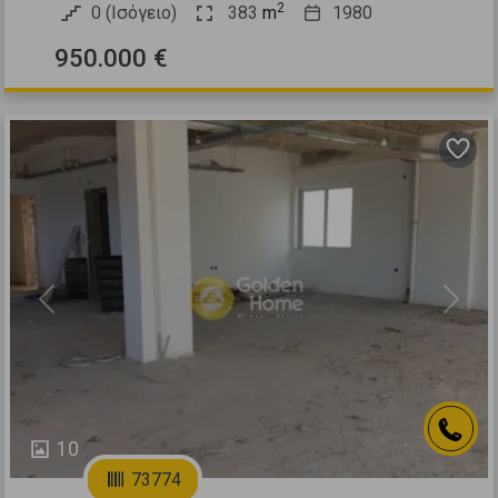
2
0 (Ισόγειο)
383
m
1980
950.000 €
Previous
Next
10
73774