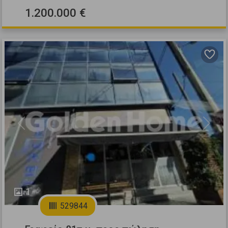
1.200.000 €
Previous
Next
1
529844