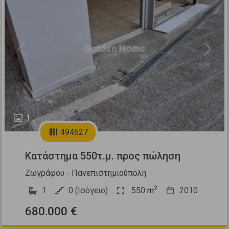
Previous
Next
1
494627
Κατάστημα 550τ.μ. προς πώληση
Ζωγράφου - Πανεπιστημιούπολη
2
1
0 (Ισόγειο)
550
m
2010
680.000 €