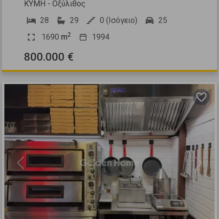
ΚΥΜΗ - Οξύλιθος
28
29
0 (Ισόγειο)
25
2
1690
m
1994
800.000 €
Previous
Next