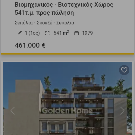
Βιομηχανικός - Βιοτεχνικός Χώρος
541τ.μ. προς πώληση
Σεπόλια - Σκουζέ - Σεπόλια
2
1 (1ος)
541
m
1979
461.000 €
Previous
Next