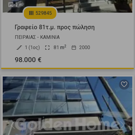
1
529845
Γραφείο 81τ.μ. προς πώληση
ΠΕΙΡΑΙΑΣ - ΚΑΜΙΝΙΑ
2
1 (1ος)
81
m
2000
98.000 €
Previous
Next