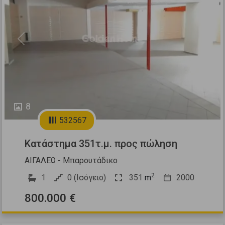
Previous
Next
8
532567
Κατάστημα 351τ.μ. προς πώληση
ΑΙΓΑΛΕΩ - Μπαρουτάδικο
2
1
0 (Ισόγειο)
351
m
2000
800.000 €