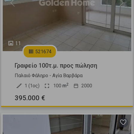
Previous
Next
11
521674
Γραφείο 100τ.μ. προς πώληση
Παλαιό Φάληρο - Αγία Βαρβάρα
2
1 (1ος)
100
m
2000
395.000 €