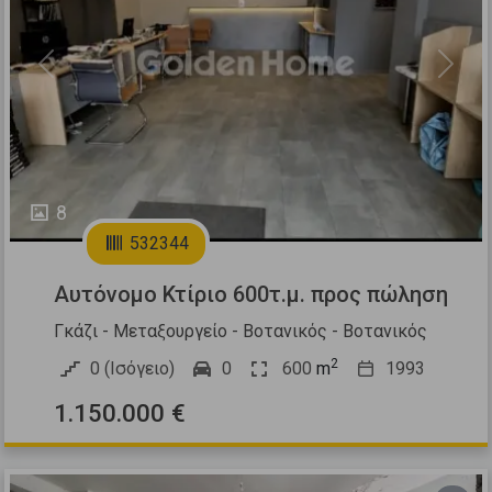
Previous
Next
8
532344
Αυτόνομο Κτίριο 600τ.μ. προς πώληση
Γκάζι - Μεταξουργείο - Βοτανικός - Βοτανικός
2
0 (Ισόγειο)
0
600
m
1993
1.150.000 €