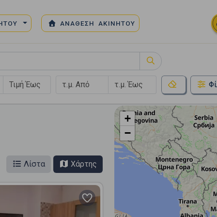
ΝΗΤΟΥ
ΑΝΑΘΕΣΗ ΑΚΙΝΗΤΟΥ
Φί
+
−
Λίστα
Χάρτης