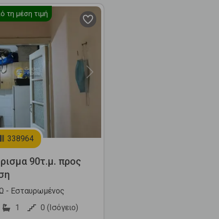
ό τη μέση τιμή
Next
338964
ρισμα 90τ.μ. προς
ση
Ω - Εσταυρωμένος
1
0 (Ισόγειο)