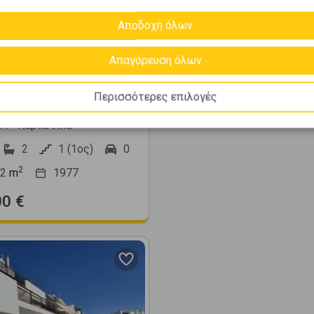
Αποδοχή όλων
468340
Απαγόρευση όλων
διαμέρισμα 122τ.μ.
Περισσότερες επιλογές
 πώληση
 - Καριώτικα
2
1 (1ος)
0
2
2
m
1977
00 €