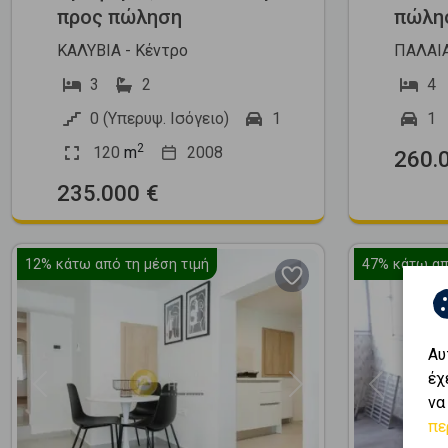
προς πώληση
πώλη
ΚΑΛΥΒΙΑ - Κέντρο
ΠΑΛΑΙΑ
3
2
4
0 (Υπερυψ. Ισόγειο)
1
1
2
120
m
2008
260.
235.000 €
12%
κάτω από τη μέση τιμή
47%
κάτω απ
Αυ
έχ
Previous
Next
Previous
να
πε