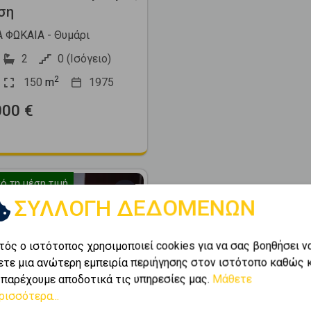
ση
 ΦΩΚΑΙΑ - Θυμάρι
2
0 (Ισόγειο)
2
150
m
1975
000 €
ό τη μέση τιμή
ΣΥΛΛΟΓΗ ΔΕΔΟΜΕΝΩΝ
τός ο ιστότοπος χρησιμοποιεί cookies για να σας βοηθήσει ν
ετε μια ανώτερη εμπειρία περιήγησης στον ιστότοπο καθώς 
Next
 παρέχουμε αποδοτικά τις υπηρεσίες μας.
Μάθετε
ρισσότερα...