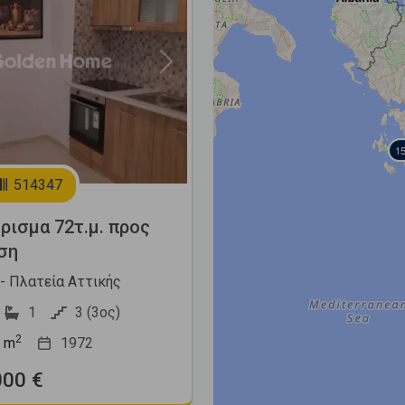
Next
15
514347
ρισμα 72τ.μ. προς
ση
 - Πλατεία Αττικής
1
3 (3ος)
2
m
1972
000 €