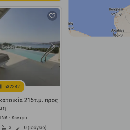
Next
532342
ατοικία 215τ.μ. προς
ση
ΝΑ - Κέντρο
3
0 (Ισόγειο)