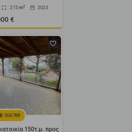
2
215
m
2023
000 €
Next
506788
ατοικία 150τ.μ. προς