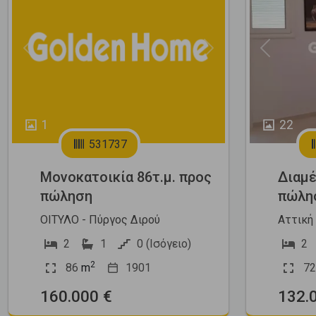
Previous
Next
Previous
1
22
531737
Μονοκατοικία 86τ.μ. προς
Διαμέ
πώληση
πώλη
ΟΙΤΥΛΟ - Πύργος Διρού
Αττική
2
1
0 (Ισόγειο)
2
2
86
m
1901
72
160.000 €
132.