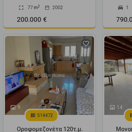
2
77
m
2002
1
200.000 €
790.
Previous
Next
Previous
9
14
514472
Οροφομεζονέτα 120τ.μ.
Μονοκ