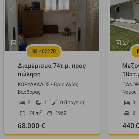
Previous
Next
Previous
1
27
462278
Διαμέρισμα 74τ.μ. προς
Μεζο
πώληση
185τ.
ΚΟΡΥΔΑΛΛΟΣ - Όριο Αγίας
ΠΑΝΟΡΑ
Βαρβάρας
Νόμου 
2
1
0 (Ισόγειο)
3
2
74
m
1969
2
68.000 €
440.