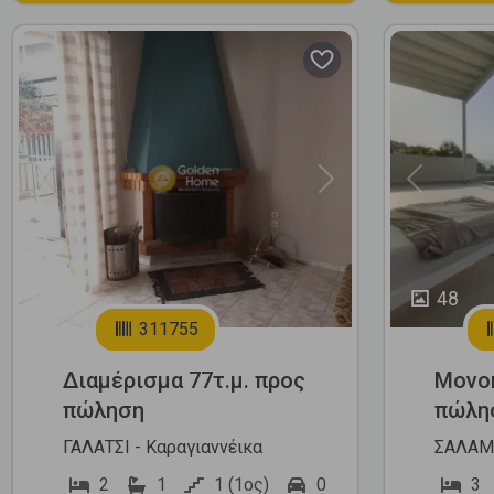
Previous
Next
Previous
19
48
311755
Διαμέρισμα 77τ.μ. προς
Μονοκ
πώληση
πώλη
ΓΑΛΑΤΣΙ - Καραγιαννέικα
ΣΑΛΑΜΙ
2
1
1 (1ος)
0
3