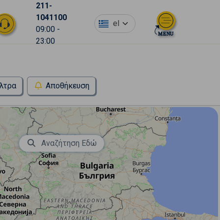
211-
1041100
el
09:00 -
23:00
λτρα
Αποθήκευση
Αναζήτηση Εδώ