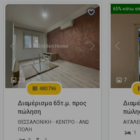
65%
κάτω απ
Previous
Next
Previous
25
7
480796
Διαμέρισμα 65τ.μ. προς
Διαμέ
πώληση
πώλη
ΘΕΣΣΑΛΟΝΙΚΗ - ΚΕΝΤΡΟ - ΑΝΩ
ΑΙΓΑΛΕ
ΠΟΛΗ
1