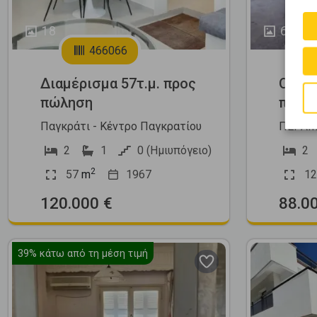
18
6
466066
Διαμέρισμα 57τ.μ. προς
Οροφο
πώληση
προς
Παγκράτι - Κέντρο Παγκρατίου
ΠΕΡΑΜΑ
2
1
0 (Ημιυπόγειο)
2
2
57
m
1967
12
120.000 €
88.0
39%
κάτω από τη μέση τιμή