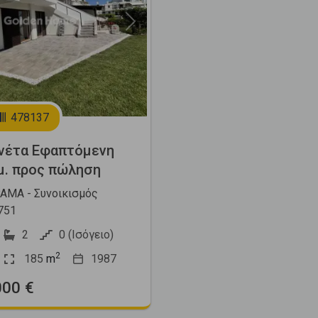
Next
478137
νέτα Εφαπτόμενη
μ. προς πώληση
ΜΑ - Συνοικισμός
751
2
0 (Ισόγειο)
2
185
m
1987
000 €