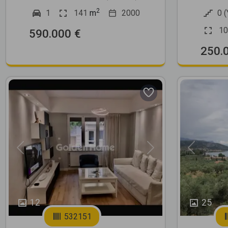
2
1
141
m
2000
0 
10
590.000 €
250.
Previous
Next
Previous
12
25
532151