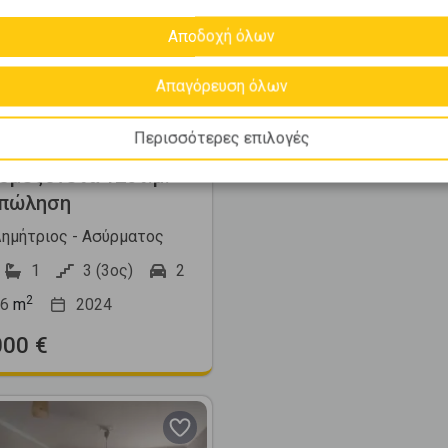
Next
Αποδοχή όλων
Απαγόρευση όλων
445092
Περισσότερες επιλογές
μεζονέτα 126τ.μ.
 πώληση
Δημήτριος - Ασύρματος
1
3 (3ος)
2
2
6
m
2024
000 €