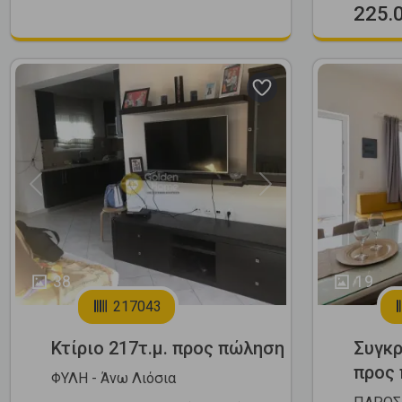
225.
Previous
Next
Previous
38
19
217043
Κτίριο 217τ.μ. προς πώληση
Συγκρ
προς
ΦΥΛΗ - Άνω Λιόσια