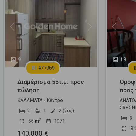
Previous
Next
Previous
9
18
477969
Διαμέρισμα 55τ.μ. προς
Οροφο
πώληση
προς
ΚΑΛΑΜΑΤΑ - Κέντρο
ΑΝΑΤΟΛ
ΣΑΡΩΝ
2
1
2 (2ος)
3
2
55
m
1971
94
140.000 €