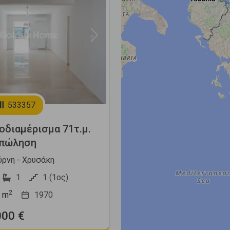
Next
533357
διαμέρισμα 71τ.μ.
 πώληση
ύρνη - Χρυσάκη
1
1 (1ος)
2
m
1970
000 €