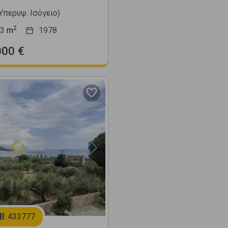
(Υπερυψ. Ισόγειο)
2
3
m
1978
000 €
Next
433777