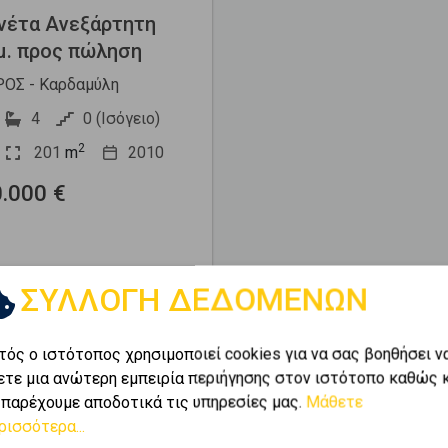
νέτα Ανεξάρτητη
μ. προς πώληση
ΟΣ - Καρδαμύλη
4
0 (Ισόγειο)
2
201
m
2010
0.000 €
ΣΥΛΛΟΓΗ ΔΕΔΟΜΕΝΩΝ
τός ο ιστότοπος χρησιμοποιεί cookies για να σας βοηθήσει ν
ετε μια ανώτερη εμπειρία περιήγησης στον ιστότοπο καθώς 
 παρέχουμε αποδοτικά τις υπηρεσίες μας.
Μάθετε
ρισσότερα...