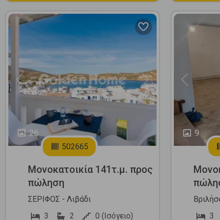
Previous
Next
Previous
26
9
502665
Μονοκατοικία 141τ.μ. προς
Μονοκ
πώληση
πώλη
ΣΕΡΙΦΟΣ - Λιβάδι
Βριλήσ
3
2
0 (Ισόγειο)
3