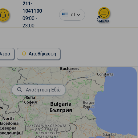
211-
1041100
el
09:00 -
23:00
λτρα
Αποθήκευση
Αναζήτηση Εδώ