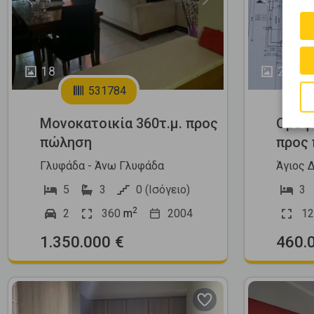
Previous
Next
Previous
18
2
531784
Μονοκατοικία 360τ.μ. προς
Οροφο
πώληση
προς
Γλυφάδα - Άνω Γλυφάδα
Άγιος 
5
3
0 (Ισόγειο)
3
2
2
360
m
2004
12
1.350.000 €
460.