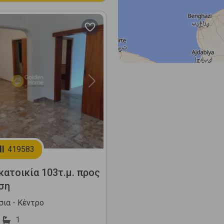
Next
419583
ατοικία 103τ.μ. προς
ση
σια - Κέντρο
1