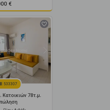
000 €
Next
533307
. Κατοικιών 78τ.μ.
 πώληση