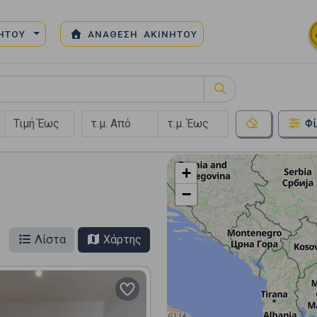
ΝΗΤΟΥ
ΑΝΑΘΕΣΗ ΑΚΙΝΗΤΟΥ
Φί
+
−
Λίστα
Χάρτης