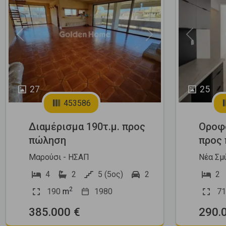
Previous
Next
Previous
27
25
453586
Διαμέρισμα 190τ.μ. προς
Οροφο
πώληση
προς
Μαρούσι - ΗΣΑΠ
Νέα Σμ
4
2
5 (5ος)
2
2
2
190
m
1980
71
385.000 €
290.