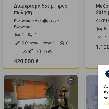
Διαμέρισμα 55τ.μ. προς
Μεζο
πώληση
201τ.
Κολωνάκι - Λυκαβηττός -
ΛΕΥΚΤΡ
Κολωνάκι
5
1
1
7
0 (Υπερυψ. Ισόγειο)
0
1.10
2
55
m
1995
420.000 €
Αυ
έχ
να
πε