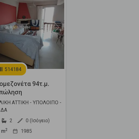
Next
514184
μεζονέτα 94τ.μ.
 πώληση
ΙΚΗ ΑΤΤΙΚΗ - ΥΠΟΛΟΙΠΟ -
ΙΔΑ
2
0 (Ισόγειο)
2
m
1985