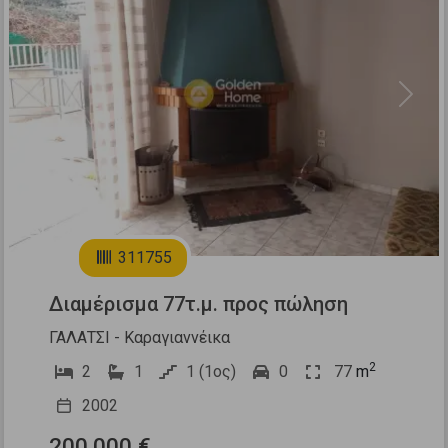
Previous
Next
19
311755
Διαμέρισμα 77τ.μ. προς πώληση
ΓΑΛΑΤΣΙ - Καραγιαννέικα
2
2
1
1 (1ος)
0
77
m
2002
200.000 €