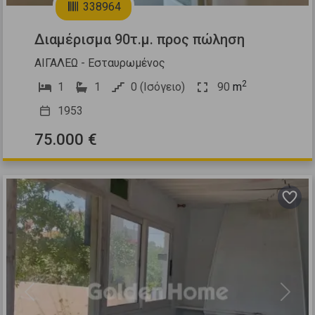
338964
Διαμέρισμα 90τ.μ. προς πώληση
ΑΙΓΑΛΕΩ - Εσταυρωμένος
2
1
1
0 (Ισόγειο)
90
m
1953
75.000 €
Previous
Next