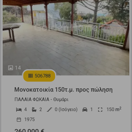
Previous
Next
14
506788
Μονοκατοικία 150τ.μ. προς πώληση
ΠΑΛΑΙΑ ΦΩΚΑΙΑ - Θυμάρι
2
4
2
0 (Ισόγειο)
1
150
m
1975
260.000 €