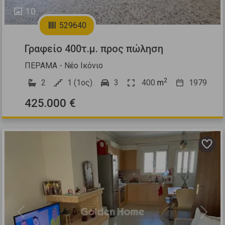
10
529640
Γραφείο 400τ.μ. προς πώληση
ΠΕΡΑΜΑ - Νέο Ικόνιο
2
2
1 (1ος)
3
400
m
1979
425.000 €
Previous
Next