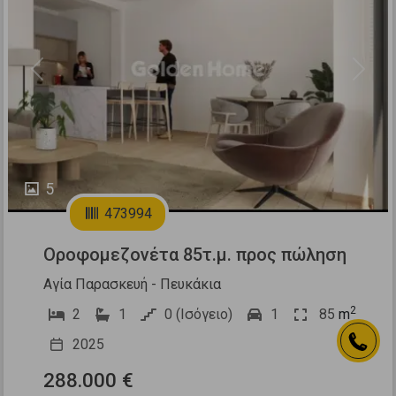
Previous
Next
5
473994
Οροφομεζονέτα 85τ.μ. προς πώληση
Αγία Παρασκευή - Πευκάκια
2
2
1
0 (Ισόγειο)
1
85
m
2025
288.000 €