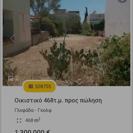
Previous
Next
2
528755
Οικιστικό 468τ.μ. προς πώληση
Γλυφάδα - Γκολφ
2
468
m
1.300.000 €