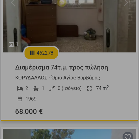
Previous
Next
1
462278
Διαμέρισμα 74τ.μ. προς πώληση
ΚΟΡΥΔΑΛΛΟΣ - Όριο Αγίας Βαρβάρας
2
2
1
0 (Ισόγειο)
74
m
1969
68.000 €