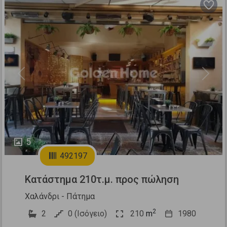
Previous
Next
5
492197
Κατάστημα 210τ.μ. προς πώληση
Χαλάνδρι - Πάτημα
2
2
0 (Ισόγειο)
210
m
1980