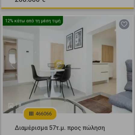
12%
κάτω από τη μέση τιμή
Previous
Next
18
466066
Διαμέρισμα 57τ.μ. προς πώληση