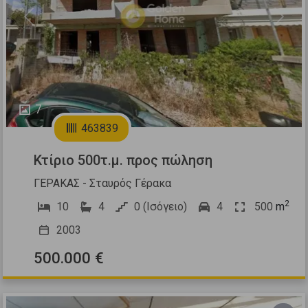
Previous
Next
7
463839
Κτίριο 500τ.μ. προς πώληση
ΓΕΡΑΚΑΣ - Σταυρός Γέρακα
2
10
4
0 (Ισόγειο)
4
500
m
2003
500.000 €