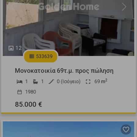
Previous
Next
12
533639
Μονοκατοικία 69τ.μ. προς πώληση
2
1
1
0 (Ισόγειο)
69
m
1980
85.000 €