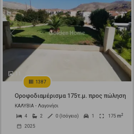
Previous
Next
11
1387
Οροφοδιαμέρισμα 175τ.μ. προς πώληση
ΚΑΛΥΒΙΑ - Λαγονήσι
2
4
2
0 (Ισόγειο)
1
175
m
2025