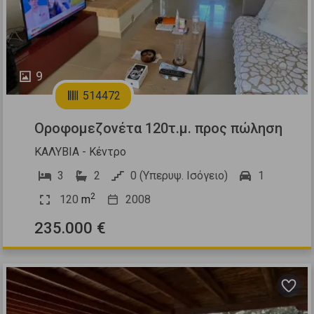
9
514472
Οροφομεζονέτα 120τ.μ. προς πώληση
ΚΑΛΥΒΙΑ - Κέντρο
3
2
0 (Υπερυψ. Ισόγειο)
1
2
120
m
2008
235.000 €