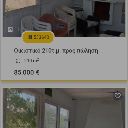
11
533640
Οικιστικό 210τ.μ. προς πώληση
2
210
m
85.000 €