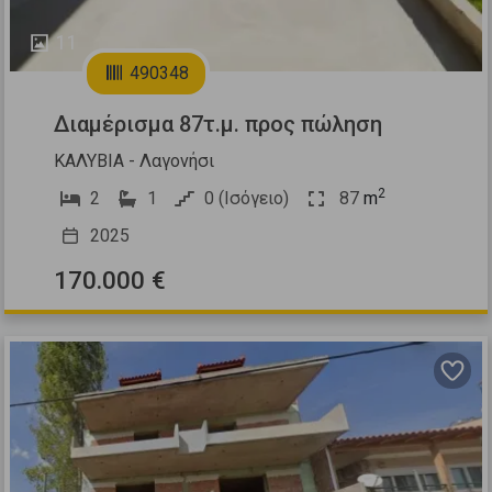
11
490348
Διαμέρισμα 87τ.μ. προς πώληση
ΚΑΛΥΒΙΑ - Λαγονήσι
2
2
1
0 (Ισόγειο)
87
m
2025
170.000 €