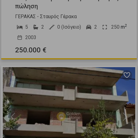
πώληση
ΓΕΡΑΚΑΣ - Σταυρός Γέρακα
2
5
2
0 (Ισόγειο)
2
250
m
2003
250.000 €
Previous
Next