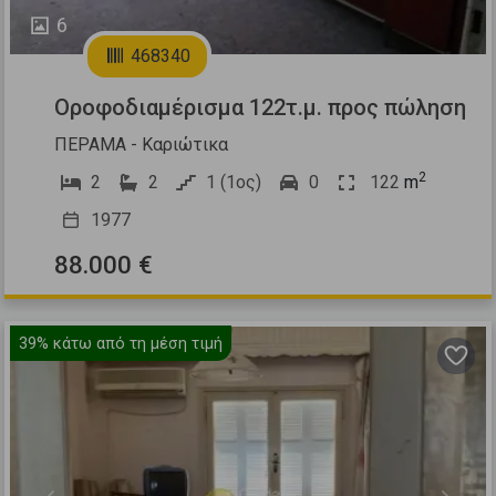
6
468340
Οροφοδιαμέρισμα 122τ.μ. προς πώληση
ΠΕΡΑΜΑ - Καριώτικα
2
2
2
1 (1ος)
0
122
m
1977
88.000 €
39%
κάτω από τη μέση τιμή