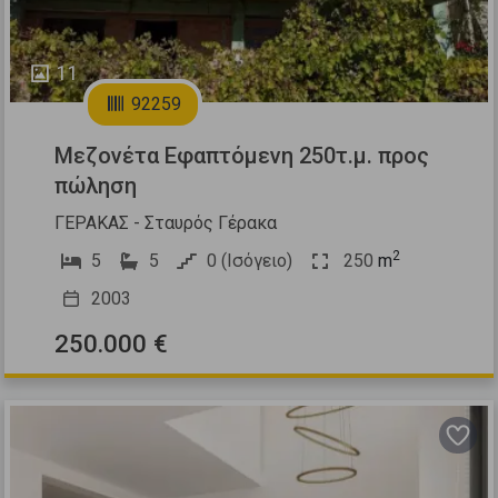
11
92259
Μεζονέτα Εφαπτόμενη 250τ.μ. προς
πώληση
ΓΕΡΑΚΑΣ - Σταυρός Γέρακα
2
5
5
0 (Ισόγειο)
250
m
2003
250.000 €