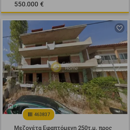
550.000 €
Previous
Next
7
463837
Μεζονέτα Εφαπτόμενη 250τ.μ. προς