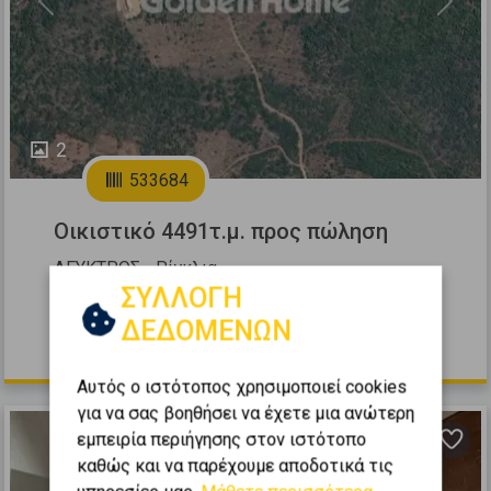
Previous
Next
2
533684
Οικιστικό 4491τ.μ. προς πώληση
ΛΕΥΚΤΡΟΣ - Ρίγκλια
ΣΥΛΛΟΓΗ
2
4491
m
ΔΕΔΟΜΕΝΩΝ
135.000 €
Αυτός ο ιστότοπος χρησιμοποιεί cookies
για να σας βοηθήσει να έχετε μια ανώτερη
εμπειρία περιήγησης στον ιστότοπο
καθώς και να παρέχουμε αποδοτικά τις