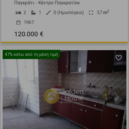
Παγκράτι - Κέντρο Παγκρατίου
2
2
1
0 (Ημιυπόγειο)
57
m
1967
120.000 €
47%
κάτω από τη μέση τιμή
Previous
Next