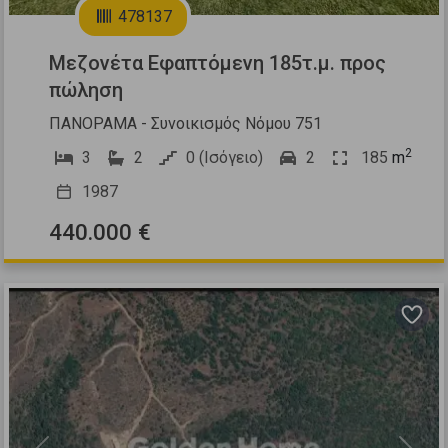
478137
Μεζονέτα Εφαπτόμενη 185τ.μ. προς
πώληση
ΠΑΝΟΡΑΜΑ - Συνοικισμός Νόμου 751
2
3
2
0 (Ισόγειο)
2
185
m
1987
440.000 €