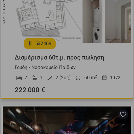
1
532469
Διαμέρισμα 60τ.μ. προς πώληση
Γουδή - Νοσοκομείο Παίδων
2
2
1
2 (2ος)
60
m
1972
222.000 €