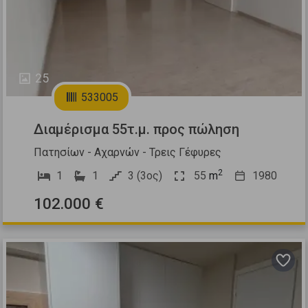
25
533005
Διαμέρισμα 55τ.μ. προς πώληση
Πατησίων - Αχαρνών - Τρεις Γέφυρες
2
1
1
3 (3ος)
55
m
1980
102.000 €