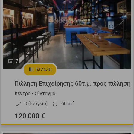
Previous
Next
7
532436
Πώληση Επιχείρησης 60τ.μ. προς πώληση
Κέντρο - Σύνταγμα
2
0 (Ισόγειο)
60
m
120.000 €