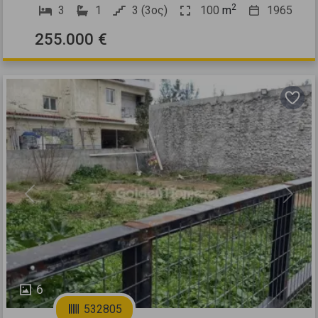
2
3
1
3 (3ος)
100
m
1965
255.000 €
Previous
Next
6
532805