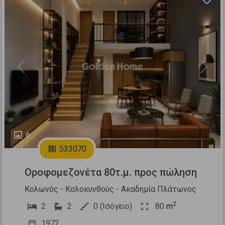
Previous
Next
6
533070
Οροφομεζονέτα 80τ.μ. προς πώληση
Κολωνός - Κολοκυνθούς - Ακαδημία Πλάτωνος
2
2
2
0 (Ισόγειο)
80
m
1972