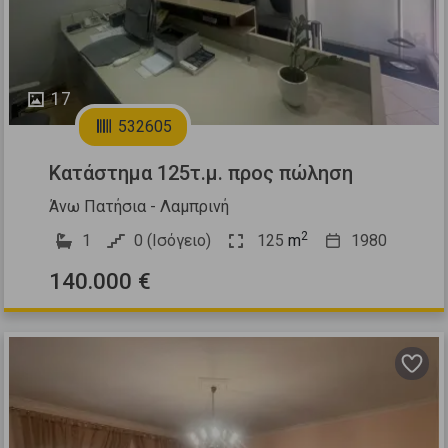
17
532605
Κατάστημα 125τ.μ. προς πώληση
Άνω Πατήσια - Λαμπρινή
2
1
0 (Ισόγειο)
125
m
1980
140.000 €