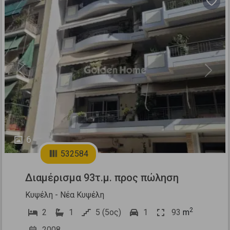
Previous
Next
6
532584
Διαμέρισμα 93τ.μ. προς πώληση
Κυψέλη - Νέα Κυψέλη
2
2
1
5 (5ος)
1
93
m
2008