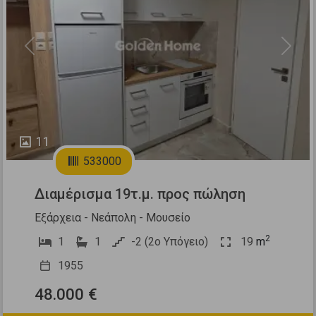
Previous
Next
11
533000
Διαμέρισμα 19τ.μ. προς πώληση
Εξάρχεια - Νεάπολη - Μουσείο
2
1
1
-2 (2ο Υπόγειο)
19
m
1955
48.000 €