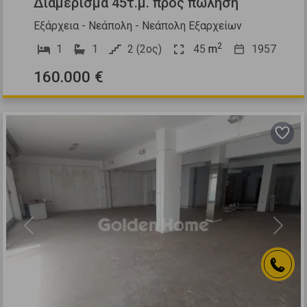
Διαμέρισμα 45τ.μ. προς πώληση
Εξάρχεια - Νεάπολη - Νεάπολη Εξαρχείων
2
1
1
2 (2ος)
45
m
1957
160.000 €
Previous
Next