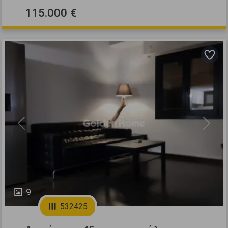
115.000 €
Previous
Next
9
532425