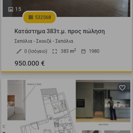
15
532568
Κατάστημα 383τ.μ. προς πώληση
Σεπόλια - Σκουζέ - Σεπόλια
2
0 (Ισόγειο)
383
m
1980
950.000 €
Previous
Next