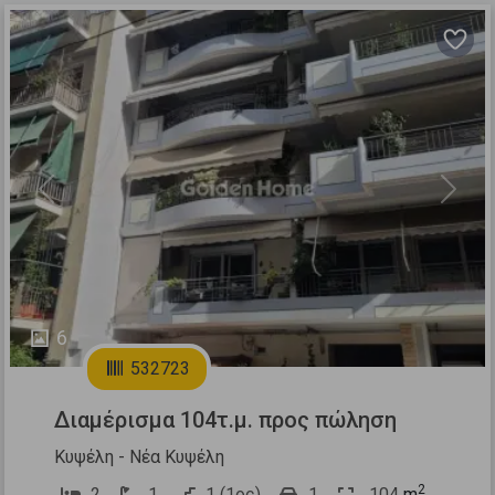
Previous
Next
6
532723
Διαμέρισμα 104τ.μ. προς πώληση
Κυψέλη - Νέα Κυψέλη
2
2
1
1 (1ος)
1
104
m