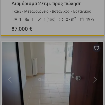
Διαμέρισμα 27τ.μ. προς πώληση
Γκάζι - Μεταξουργείο - Βοτανικός - Βοτανικός
2
1
1
1 (1ος)
27
m
1979
87.000 €
Previous
Next