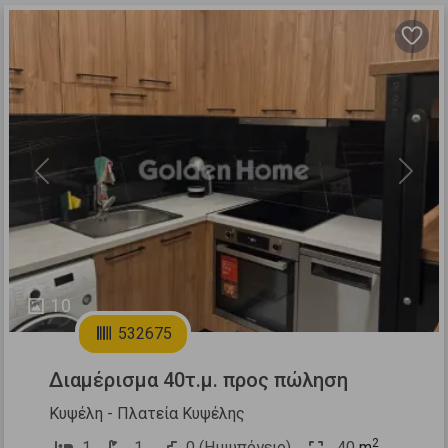
Previous
Next
10
532675
Διαμέρισμα 40τ.μ. προς πώληση
Κυψέλη - Πλατεία Κυψέλης
2
1
1
0 (Ημιυπόγειο)
40
m