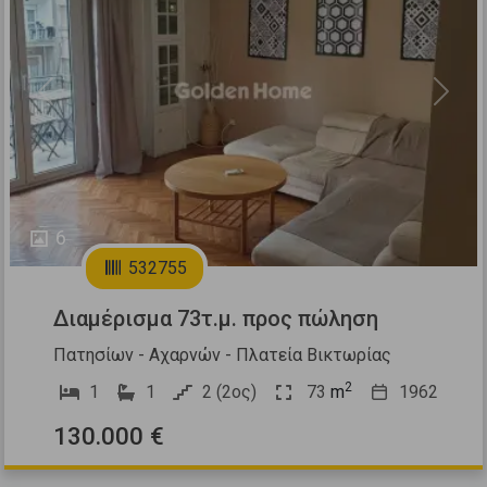
Previous
Next
6
532755
Διαμέρισμα 73τ.μ. προς πώληση
Πατησίων - Αχαρνών - Πλατεία Βικτωρίας
2
1
1
2 (2ος)
73
m
1962
130.000 €