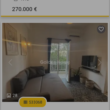
270.000 €
Previous
Next
28
533068