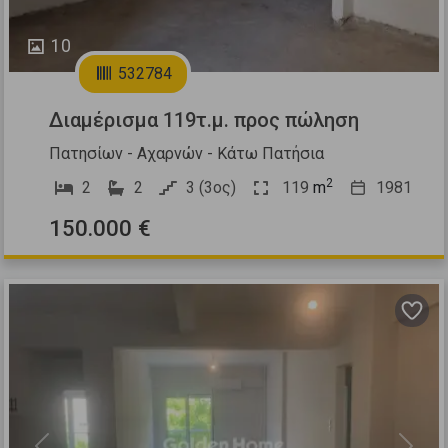
10
532784
Διαμέρισμα 119τ.μ. προς πώληση
Πατησίων - Αχαρνών - Κάτω Πατήσια
2
2
2
3 (3ος)
119
m
1981
150.000 €