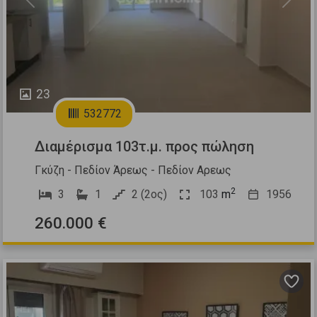
Previous
Next
23
532772
Διαμέρισμα 103τ.μ. προς πώληση
Γκύζη - Πεδίον Άρεως - Πεδίον Αρεως
2
3
1
2 (2ος)
103
m
1956
260.000 €