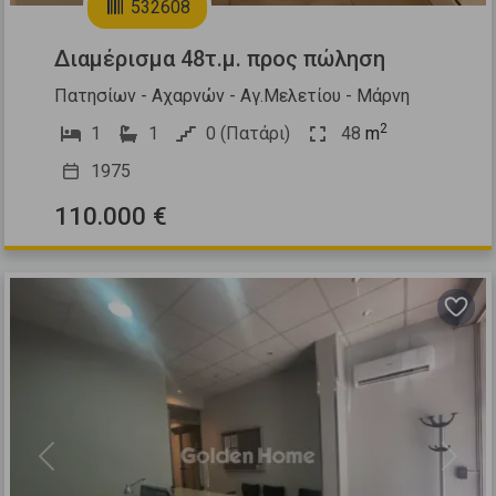
532608
Διαμέρισμα 48τ.μ. προς πώληση
Πατησίων - Αχαρνών - Αγ.Μελετίου - Μάρνη
2
1
1
0 (Πατάρι)
48
m
1975
110.000 €
Previous
Next