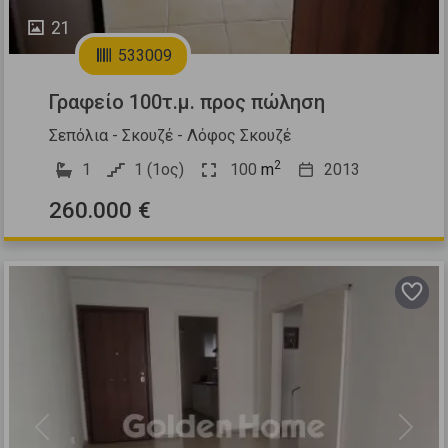
21
533009
Γραφείο 100τ.μ. προς πώληση
Σεπόλια - Σκουζέ - Λόφος Σκουζέ
2
1
1 (1ος)
100
m
2013
260.000 €
Previous
Next