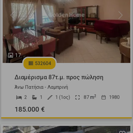
Previous
Next
17
532604
Διαμέρισμα 87τ.μ. προς πώληση
Άνω Πατήσια - Λαμπρινή
2
2
1
1 (1ος)
87
m
1980
185.000 €