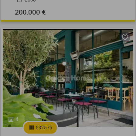
200.000 €
Previous
Next
4
532575