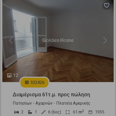
Previous
Next
12
532426
Διαμέρισμα 61τ.μ. προς πώληση
Πατησίων - Αχαρνών - Πλατεία Αμερικής
2
2
1
6 (6ος)
61
m
1955