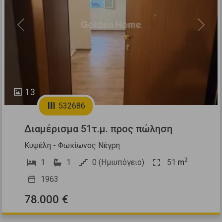
Previous
Next
13
532686
Διαμέρισμα 51τ.μ. προς πώληση
Κυψέλη - Φωκίωνος Νέγρη
2
1
1
0 (Ημιυπόγειο)
51
m
1963
78.000 €