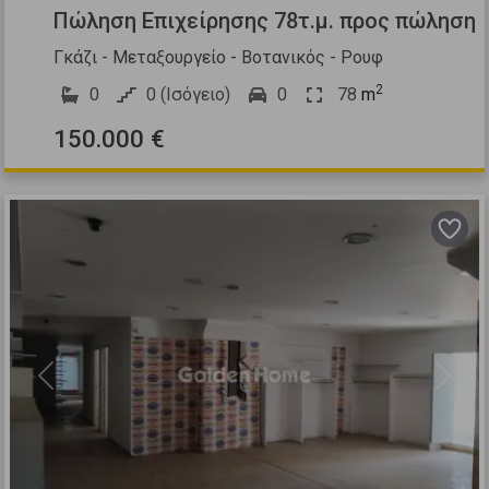
Πώληση Επιχείρησης 78τ.μ. προς πώληση
Γκάζι - Μεταξουργείο - Βοτανικός - Ρουφ
2
0
0 (Ισόγειο)
0
78
m
150.000 €
Previous
Next