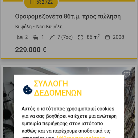
532722
Οροφομεζονέτα 86τ.μ. προς πώληση
Κυψέλη - Νέα Κυψέλη
2
2
1
7 (7ος)
86
m
2008
229.000 €
ΣΥΛΛΟΓΗ
ΔΕΔΟΜΕΝΩΝ
Αυτός ο ιστότοπος χρησιμοποιεί cookies
για να σας βοηθήσει να έχετε μια ανώτερη
Previous
Next
εμπειρία περιήγησης στον ιστότοπο
καθώς και να παρέχουμε αποδοτικά τις