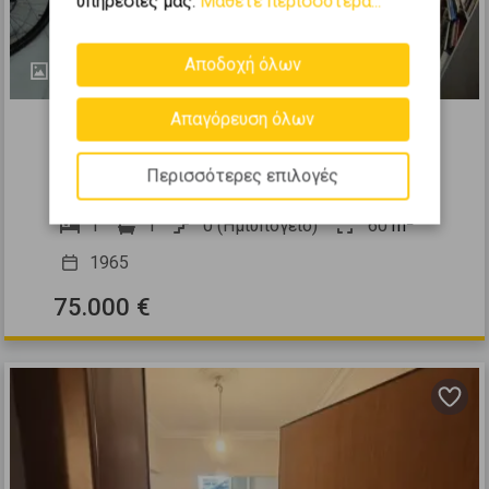
υπηρεσίες μας.
Μάθετε περισσότερα...
Αποδοχή όλων
11
532710
Απαγόρευση όλων
Διαμέρισμα 60τ.μ. προς πώληση
Περισσότερες επιλογές
Κυψέλη - Φωκίωνος Νέγρη
2
1
1
0 (Ημιυπόγειο)
60
m
1965
75.000 €