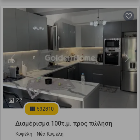
Previous
Next
22
532810
Διαμέρισμα 100τ.μ. προς πώληση
Κυψέλη - Νέα Κυψέλη