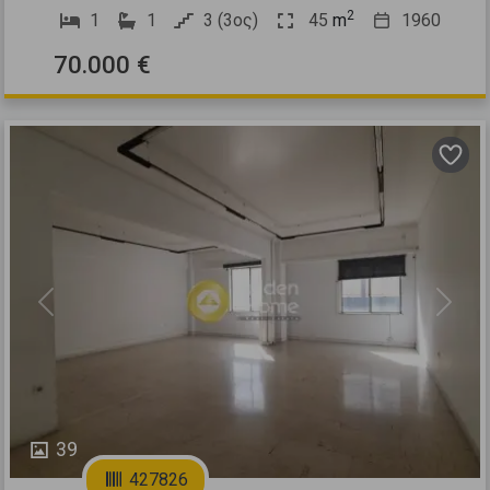
2
1
1
3 (3ος)
45
m
1960
70.000 €
Previous
Next
39
427826