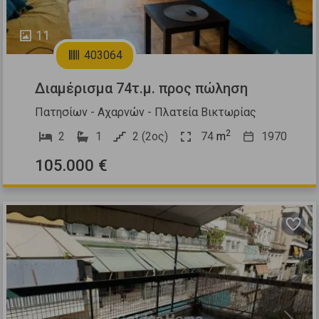
11
403064
Διαμέρισμα 74τ.μ. προς πώληση
Πατησίων - Αχαρνών - Πλατεία Βικτωρίας
2
2
1
2 (2ος)
74
m
1970
105.000 €