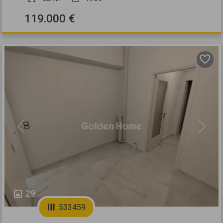
119.000 €
Previous
Next
29
533459