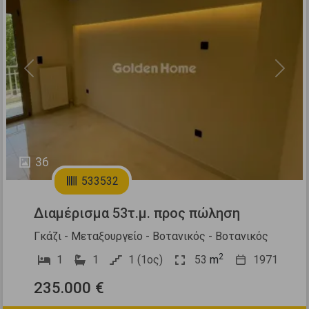
Previous
Next
36
533532
Διαμέρισμα 53τ.μ. προς πώληση
Γκάζι - Μεταξουργείο - Βοτανικός - Βοτανικός
2
1
1
1 (1ος)
53
m
1971
235.000 €