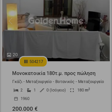
Previous
Next
20
504217
Μονοκατοικία 180τ.μ. προς πώληση
Γκάζι - Μεταξουργείο - Βοτανικός - Μεταξουργείο
2
2
1
0 (Ισόγειο)
180
m
1960
200.000 €