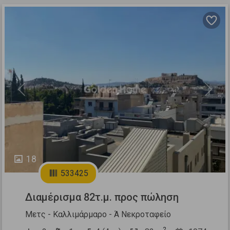
Previous
Next
18
533425
Διαμέρισμα 82τ.μ. προς πώληση
Μετς - Καλλιμάρμαρο - Ά Νεκροταφείο
2