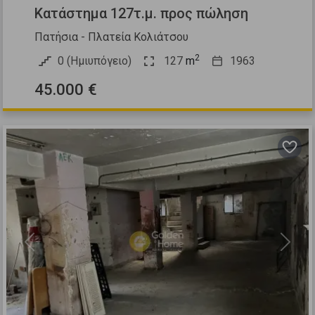
Κατάστημα 127τ.μ. προς πώληση
Πατήσια - Πλατεία Κολιάτσου
2
0 (Ημιυπόγειο)
127
m
1963
45.000 €
Previous
Next