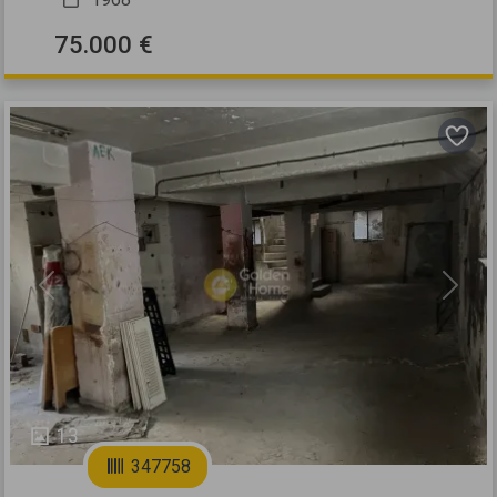
75.000 €
Previous
Next
13
347758