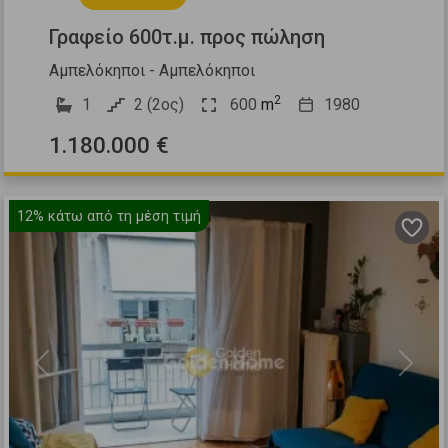
Γραφείο 600τ.μ. προς πώληση
Αμπελόκηποι - Αμπελόκηποι
2
1
2 (2ος)
600
m
1980
1.180.000 €
12%
κάτω από τη μέση τιμή
Previous
Next