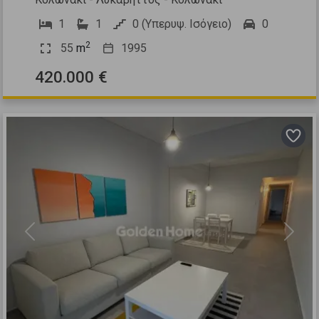
1
1
0 (Υπερυψ. Ισόγειο)
0
2
55
m
1995
420.000 €
Previous
Next