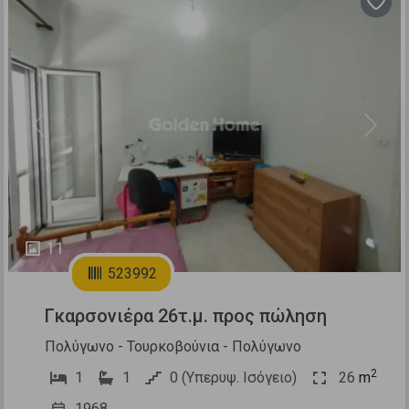
Previous
Next
11
523992
Γκαρσονιέρα 26τ.μ. προς πώληση
Πολύγωνο - Τουρκοβούνια - Πολύγωνο
2
1
1
0 (Υπερυψ. Ισόγειο)
26
m
1968