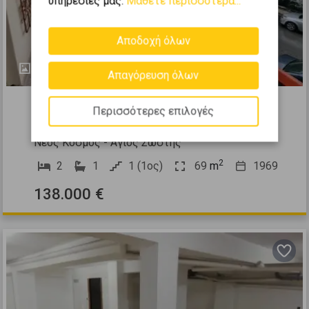
υπηρεσίες μας.
Μάθετε περισσότερα...
Αποδοχή όλων
8
Απαγόρευση όλων
507560
Περισσότερες επιλογές
Διαμέρισμα 69τ.μ. προς πώληση
Νέος Κόσμος - Άγιος Σώστης
2
2
1
1 (1ος)
69
m
1969
138.000 €