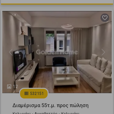
Previous
Next
12
532151
Διαμέρισμα 55τ.μ. προς πώληση
Κολωνάκι - Λυκαβηττός - Κολωνάκι