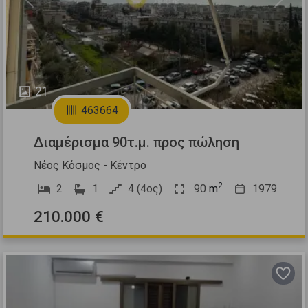
Previous
Next
21
463664
Διαμέρισμα 90τ.μ. προς πώληση
Νέος Κόσμος - Κέντρο
2
2
1
4 (4ος)
90
m
1979
210.000 €