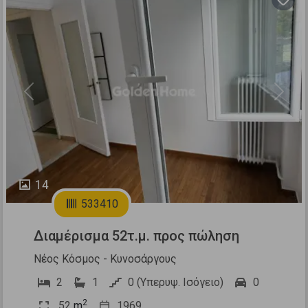
Previous
Next
14
533410
Διαμέρισμα 52τ.μ. προς πώληση
Νέος Κόσμος - Κυνοσάργους
2
1
0 (Υπερυψ. Ισόγειο)
0
2
52
m
1969