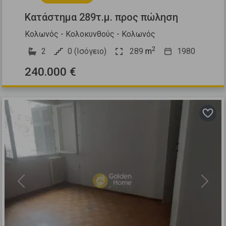
Κατάστημα 289τ.μ. προς πώληση
Κολωνός - Κολοκυνθούς - Κολωνός
2
2
0 (Ισόγειο)
289
m
1980
240.000 €
Previous
Next