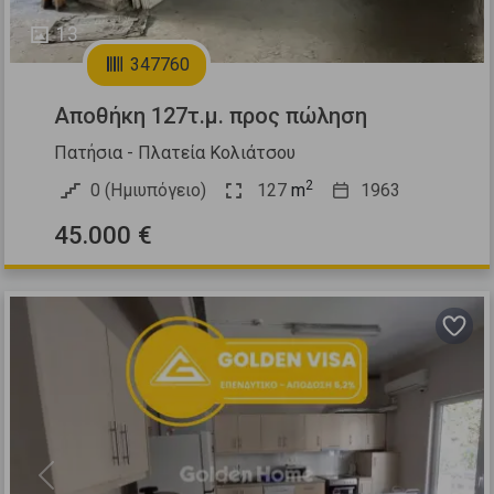
13
347760
Αποθήκη 127τ.μ. προς πώληση
Πατήσια - Πλατεία Κολιάτσου
2
0 (Ημιυπόγειο)
127
m
1963
45.000 €
Previous
Next