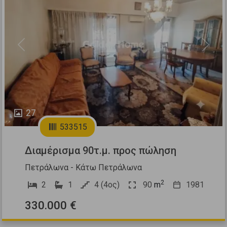
Previous
Next
27
533515
Διαμέρισμα 90τ.μ. προς πώληση
Πετράλωνα - Κάτω Πετράλωνα
2
2
1
4 (4ος)
90
m
1981
330.000 €