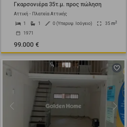
Γκαρσονιέρα 35τ.μ. προς πώληση
Αττική - Πλατεία Αττικής
2
1
1
0 (Υπερυψ. Ισόγειο)
35
m
1971
99.000 €
Previous
Next