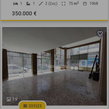
2
1
1
2 (2ος)
75
m
1968
350.000 €
Previous
Next
19
533523