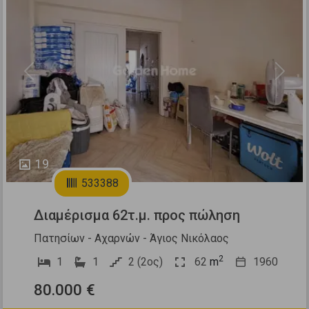
Previous
Next
19
533388
Διαμέρισμα 62τ.μ. προς πώληση
Πατησίων - Αχαρνών - Άγιος Νικόλαος
2
1
1
2 (2ος)
62
m
1960
80.000 €