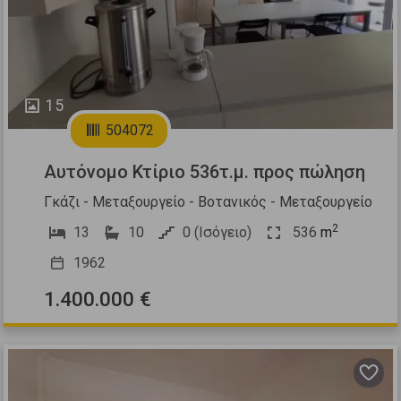
15
504072
Αυτόνομο Κτίριο 536τ.μ. προς πώληση
Γκάζι - Μεταξουργείο - Βοτανικός - Μεταξουργείο
2
13
10
0 (Ισόγειο)
536
m
1962
1.400.000 €