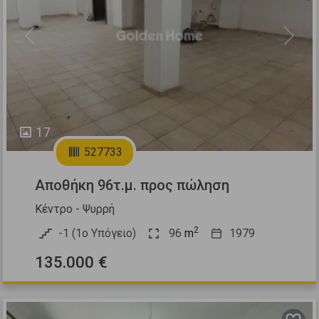
Previous
Next
17
527733
Αποθήκη 96τ.μ. προς πώληση
Κέντρο - Ψυρρή
2
-1 (1ο Υπόγειο)
96
m
1979
135.000 €