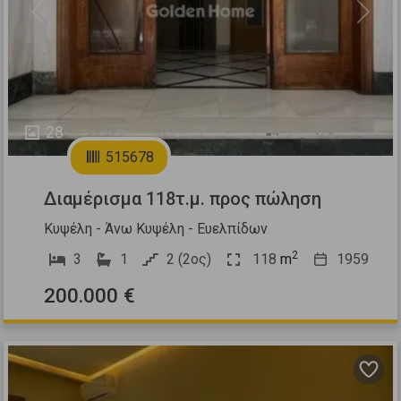
Previous
Next
28
515678
Διαμέρισμα 118τ.μ. προς πώληση
Κυψέλη - Άνω Κυψέλη - Ευελπίδων
2
3
1
2 (2ος)
118
m
1959
200.000 €