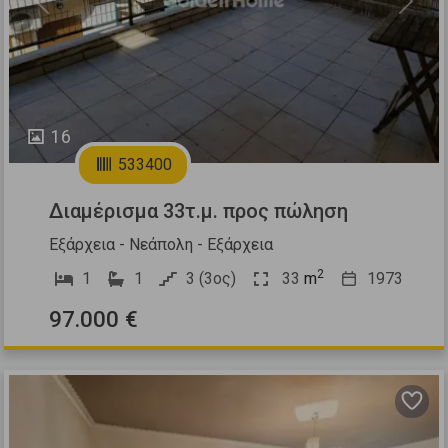
Previous
Next
16
533400
Διαμέρισμα 33τ.μ. προς πώληση
Εξάρχεια - Νεάπολη - Εξάρχεια
2
1
1
3 (3ος)
33
m
1973
97.000 €