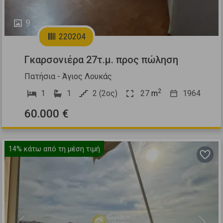
9
220204
Γκαρσονιέρα 27τ.μ. προς πώληση
Πατήσια - Άγιος Λουκάς
2
1
1
2 (2ος)
27
m
1964
60.000 €
14%
κάτω από τη μέση τιμή