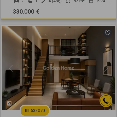
2
1
4 (4ος)
82
m
1974
330.000 €
Previous
Next
6
533070