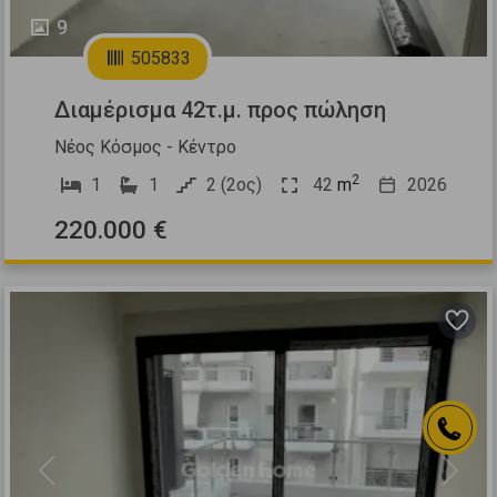
9
505833
Διαμέρισμα 42τ.μ. προς πώληση
Νέος Κόσμος - Κέντρο
2
1
1
2 (2ος)
42
m
2026
220.000 €
Previous
Next