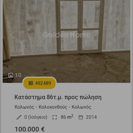
Previous
Next
10
492489
Κατάστημα 86τ.μ. προς πώληση
Κολωνός - Κολοκυνθούς - Κολωνός
2
0 (Ισόγειο)
86
m
2014
100.000 €