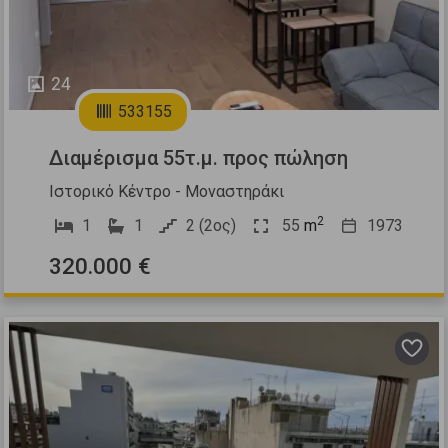
24
533155
Διαμέρισμα 55τ.μ. προς πώληση
Ιστορικό Κέντρο - Μοναστηράκι
2
1
1
2 (2ος)
55
m
1973
320.000 €