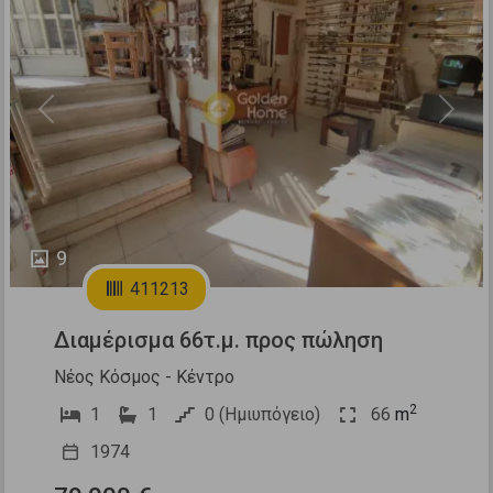
Previous
Next
9
411213
Διαμέρισμα 66τ.μ. προς πώληση
Νέος Κόσμος - Κέντρο
2
1
1
0 (Ημιυπόγειο)
66
m
1974