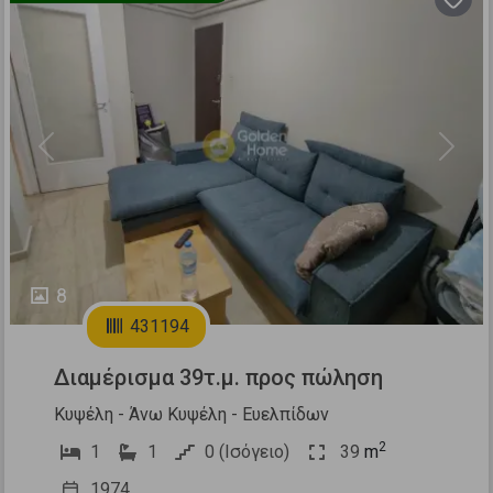
Previous
Next
8
431194
Διαμέρισμα 39τ.μ. προς πώληση
Κυψέλη - Άνω Κυψέλη - Ευελπίδων
2
1
1
0 (Ισόγειο)
39
m
1974