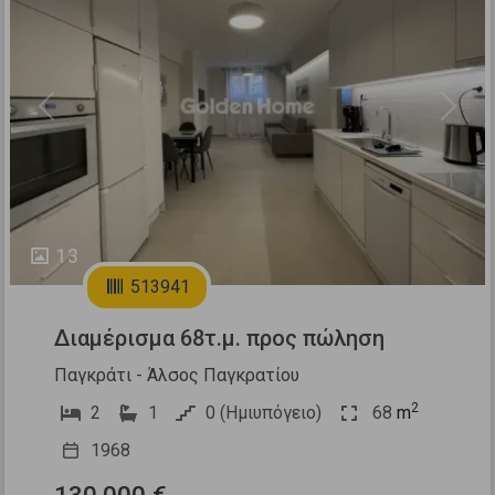
Previous
Next
13
513941
Διαμέρισμα 68τ.μ. προς πώληση
Παγκράτι - Άλσος Παγκρατίου
2
2
1
0 (Ημιυπόγειο)
68
m
1968
130.000 €