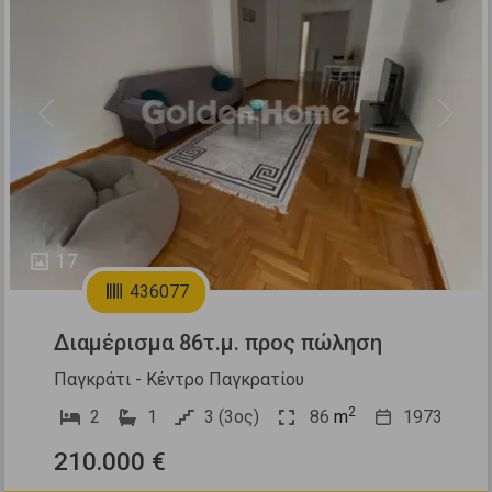
Previous
Next
17
436077
Διαμέρισμα 86τ.μ. προς πώληση
Παγκράτι - Κέντρο Παγκρατίου
2
2
1
3 (3ος)
86
m
1973
210.000 €