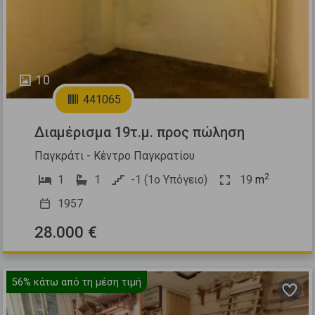
10
441065
Διαμέρισμα 19τ.μ. προς πώληση
Παγκράτι - Κέντρο Παγκρατίου
2
1
1
-1 (1ο Υπόγειο)
19
m
1957
28.000 €
56%
κάτω από τη μέση τιμή