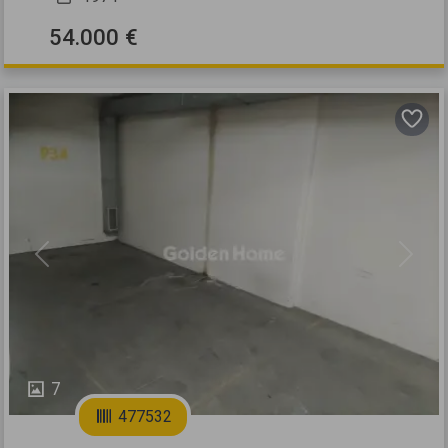
54.000 €
Previous
Next
7
477532