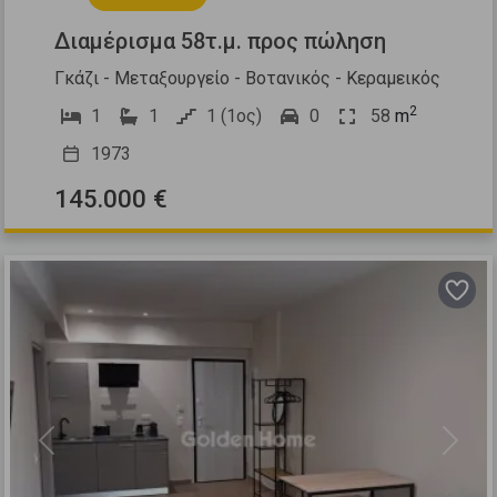
Διαμέρισμα 58τ.μ. προς πώληση
Γκάζι - Μεταξουργείο - Βοτανικός - Κεραμεικός
2
1
1
1 (1ος)
0
58
m
1973
145.000 €
Previous
Next