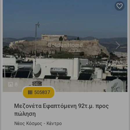
Previous
Next
8
505837
Μεζονέτα Εφαπτόμενη 92τ.μ. προς
πώληση
Νέος Κόσμος - Κέντρο