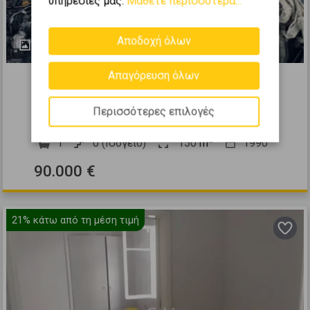
υπηρεσίες μας.
Μάθετε περισσότερα...
Αποδοχή όλων
4
479732
Απαγόρευση όλων
Αποθήκη 150τ.μ. προς πώληση
Περισσότερες επιλογές
Νέος Κόσμος - Κέντρο
2
1
0 (Ισόγειο)
150
m
1990
90.000 €
21%
κάτω από τη μέση τιμή