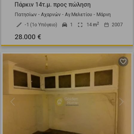
Πάρκιν 14τ.μ. προς πώληση
Πατησίων - Αχαρνών - Αγ.Μελετίου - Μάρνη
2
-1 (1ο Υπόγειο)
1
14
m
2007
28.000 €
Previous
Next