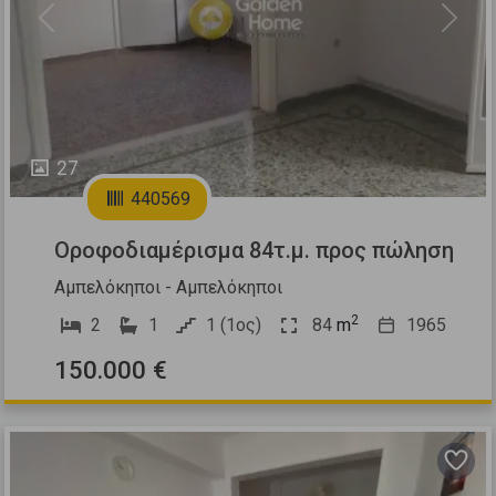
Previous
Next
27
440569
Οροφοδιαμέρισμα 84τ.μ. προς πώληση
Αμπελόκηποι - Αμπελόκηποι
2
2
1
1 (1ος)
84
m
1965
150.000 €