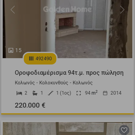
Previous
Next
15
492490
Οροφοδιαμέρισμα 94τ.μ. προς πώληση
Κολωνός - Κολοκυνθούς - Κολωνός
2
2
1
1 (1ος)
94
m
2014
220.000 €