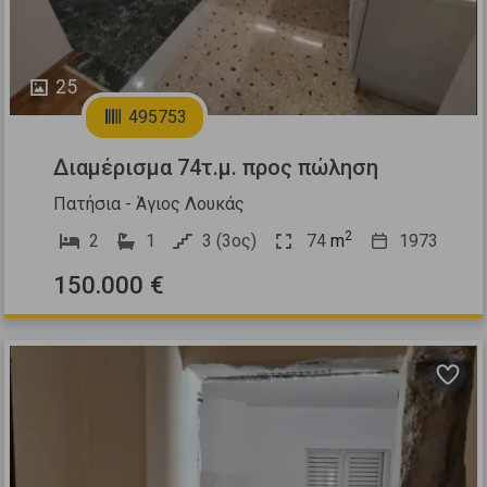
25
495753
Διαμέρισμα 74τ.μ. προς πώληση
Πατήσια - Άγιος Λουκάς
2
2
1
3 (3ος)
74
m
1973
150.000 €