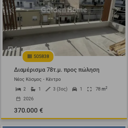
Previous
Next
6
505838
Διαμέρισμα 78τ.μ. προς πώληση
Νέος Κόσμος - Κέντρο
2
2
1
3 (3ος)
1
78
m
2026
370.000 €