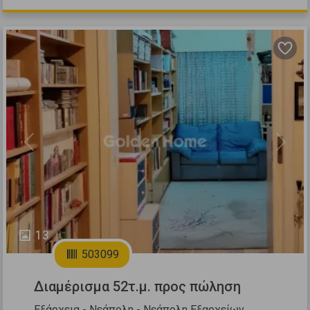
Previous
Next
13
503099
Διαμέρισμα 52τ.μ. προς πώληση
Εξάρχεια - Νεάπολη - Νεάπολη Εξαρχείων