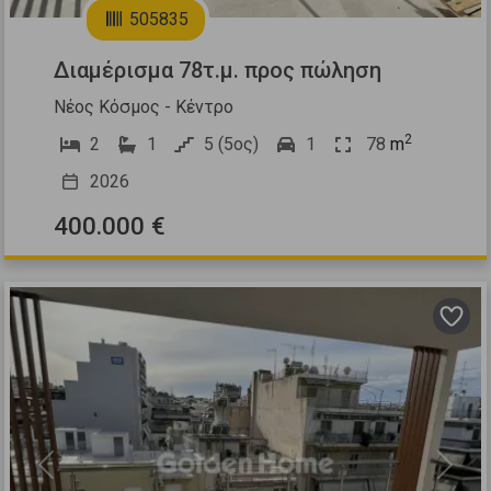
505835
Διαμέρισμα 78τ.μ. προς πώληση
Νέος Κόσμος - Κέντρο
2
2
1
5 (5ος)
1
78
m
2026
400.000 €
Previous
Next