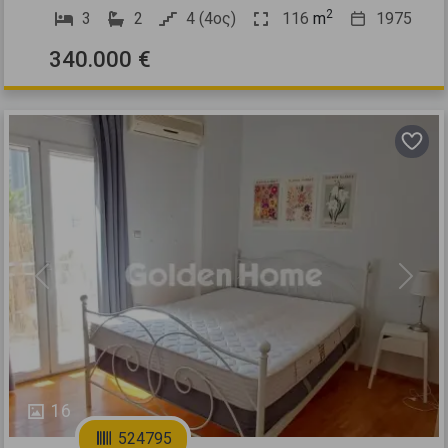
2
3
2
4 (4ος)
116
m
1975
340.000 €
Previous
Next
16
524795