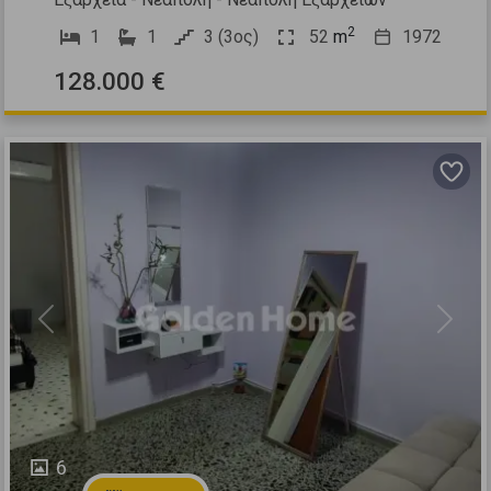
2
1
1
3 (3ος)
52
m
1972
128.000 €
Previous
Next
6