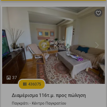
Previous
Next
37
436075
Διαμέρισμα 116τ.μ. προς πώληση
Παγκράτι - Κέντρο Παγκρατίου