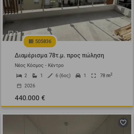
7
505836
Διαμέρισμα 78τ.μ. προς πώληση
Νέος Κόσμος - Κέντρο
2
2
1
6 (6ος)
1
78
m
2026
440.000 €