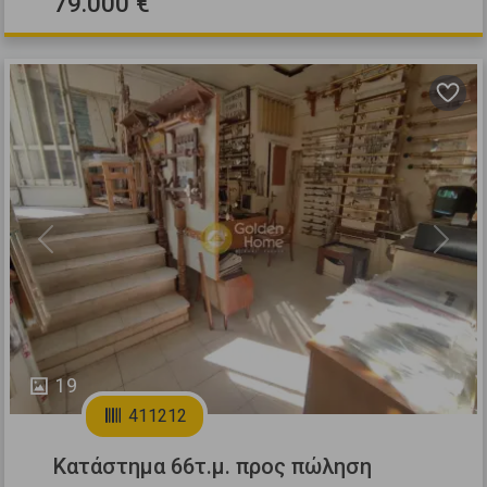
79.000 €
Previous
Next
19
411212
Κατάστημα 66τ.μ. προς πώληση