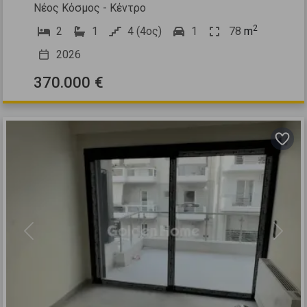
Νέος Κόσμος - Κέντρο
2
2
1
4 (4ος)
1
78
m
2026
370.000 €
Previous
Next