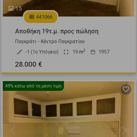
15
441066
Αποθήκη 19τ.μ. προς πώληση
Παγκράτι - Κέντρο Παγκρατίου
2
-1 (1ο Υπόγειο)
19
m
1957
28.000 €
49%
κάτω από τη μέση τιμή
Previous
Next