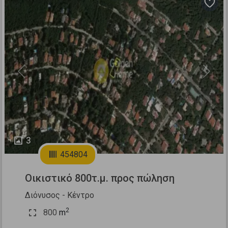
Previous
Next
3
454804
Οικιστικό 800τ.μ. προς πώληση
Διόνυσος - Κέντρο
2
800
m