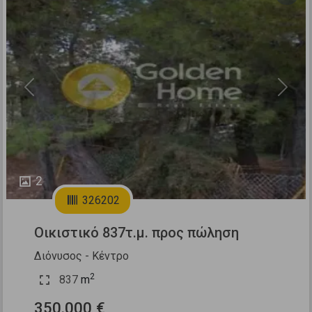
Previous
Next
2
326202
Οικιστικό 837τ.μ. προς πώληση
Διόνυσος - Κέντρο
2
837
m
350.000 €