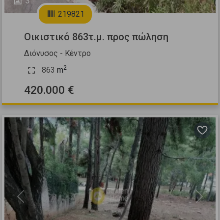
3
219821
Οικιστικό 863τ.μ. προς πώληση
Διόνυσος - Κέντρο
2
863
m
420.000 €
Previous
Next