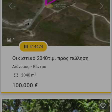
Previous
Next
1
414474
Οικιστικό 2040τ.μ. προς πώληση
Διόνυσος - Κέντρο
2
2040
m
100.000 €