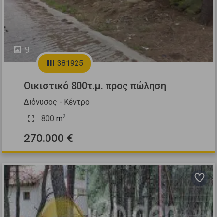
9
381925
Οικιστικό 800τ.μ. προς πώληση
Διόνυσος - Κέντρο
2
800
m
270.000 €