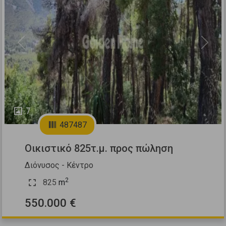
Previous
Next
7
487487
Οικιστικό 825τ.μ. προς πώληση
Διόνυσος - Κέντρο
2
825
m
550.000 €