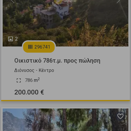
Previous
Next
2
296741
Οικιστικό 786τ.μ. προς πώληση
Διόνυσος - Κέντρο
2
786
m
200.000 €