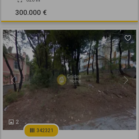
300.000 €
Previous
Next
2
342321