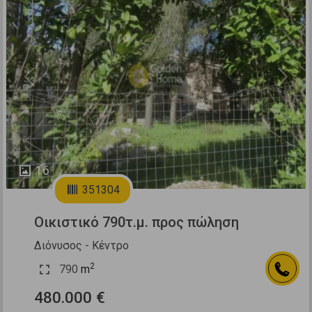
Previous
Next
16
351304
Οικιστικό 790τ.μ. προς πώληση
Διόνυσος - Κέντρο
2
790
m
480.000 €