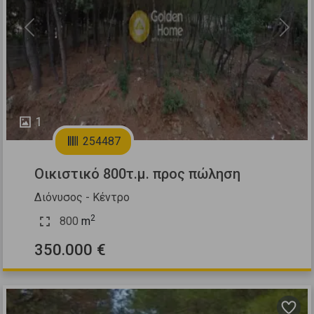
Previous
Next
1
254487
Οικιστικό 800τ.μ. προς πώληση
Διόνυσος - Κέντρο
2
800
m
350.000 €