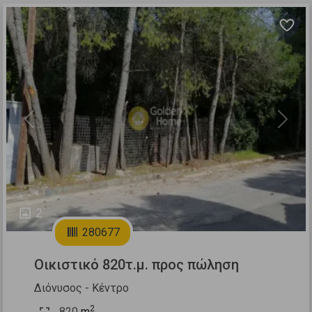
Previous
Next
2
280677
Οικιστικό 820τ.μ. προς πώληση
Διόνυσος - Κέντρο
2
820
m