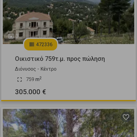
3
472336
Οικιστικό 759τ.μ. προς πώληση
Διόνυσος - Κέντρο
2
759
m
305.000 €