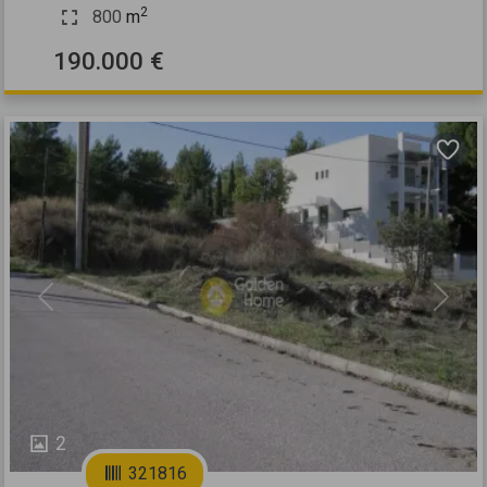
2
800
m
190.000 €
Previous
Next
2
321816