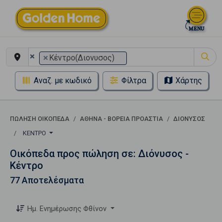
×
×
Κέντρο(Διονυσος)
Αναζ. με κωδικό
Φίλτρα
Χάρτης
ΠΏΛΗΣΗ ΟΙΚΌΠΕΔΑ
ΑΘΉΝΑ - ΒΌΡΕΙΑ ΠΡΟΆΣΤΙΑ
ΔΙΌΝΥΣΟΣ
ΚΈΝΤΡΟ
Οικόπεδα προς πώληση σε: Διόνυσος -
Κέντρο
77 Αποτελέσματα
Ημ. Ενημέρωσης Φθίνον