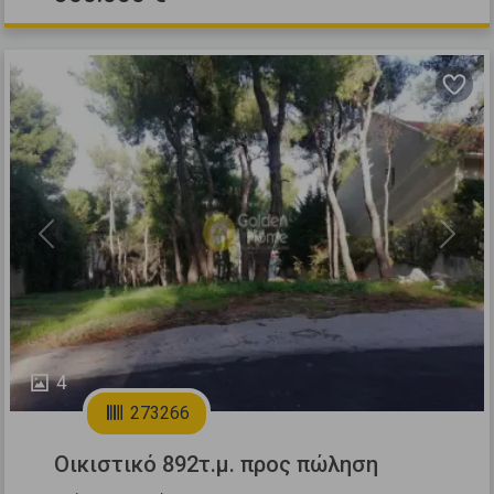
Previous
Next
4
273266
Οικιστικό 892τ.μ. προς πώληση