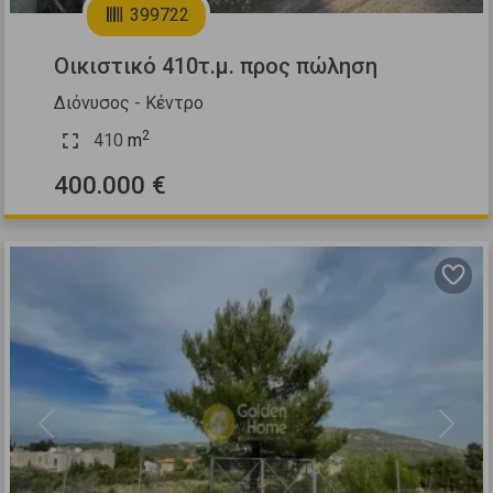
399722
Οικιστικό 410τ.μ. προς πώληση
Διόνυσος - Κέντρο
2
410
m
400.000 €
Previous
Next