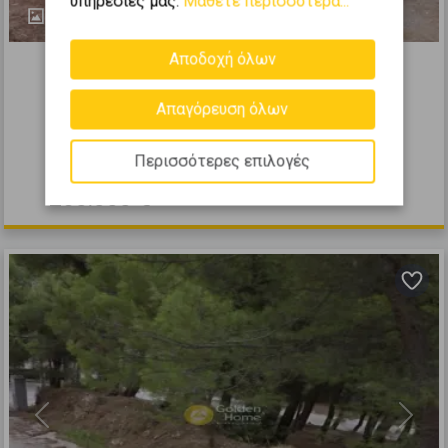
υπηρεσίες μας.
Μάθετε περισσότερα...
3
389117
Αποδοχή όλων
Οικιστικό 833τ.μ. προς πώληση
Απαγόρευση όλων
Διόνυσος - Κέντρο
2
833
m
Περισσότερες επιλογές
250.000 €
Previous
Next