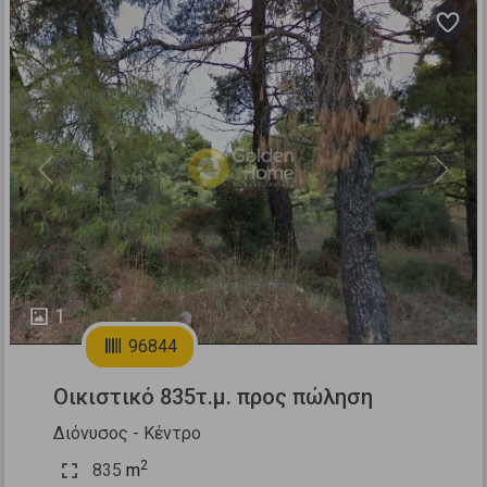
Previous
Next
1
96844
Οικιστικό 835τ.μ. προς πώληση
Διόνυσος - Κέντρο
2
835
m