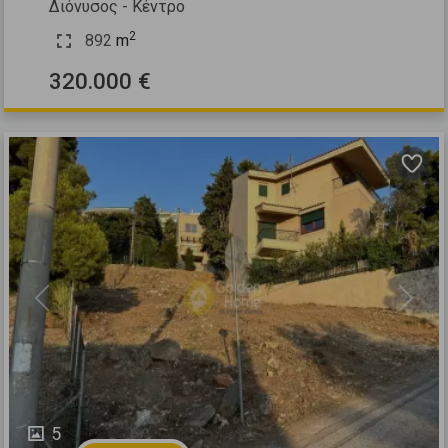
Διόνυσος - Κέντρο
2
892
m
320.000 €
Previous
Next
5