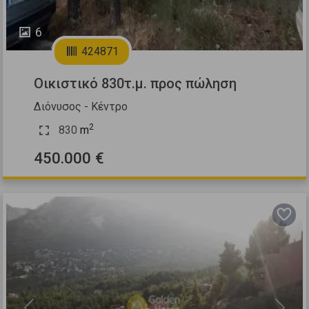
6
424871
Οικιστικό 830τ.μ. προς πώληση
Διόνυσος - Κέντρο
2
830
m
450.000 €