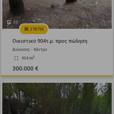
10
278750
Οικιστικό 904τ.μ. προς πώληση
Διόνυσος - Κέντρο
2
904
m
300.000 €