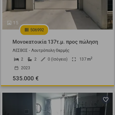
15
506992
Μονοκατοικία 137τ.μ. προς πώληση
ΛΕΣΒΟΣ - Λουτρόπολη Θερμής
2
2
2
0 (Ισόγειο)
137
m
2023
535.000 €