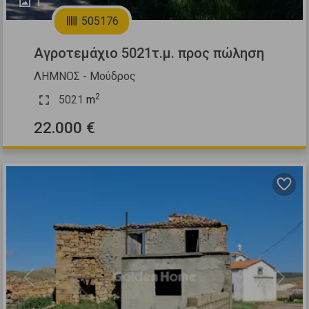
1
505176
Αγροτεμάχιο 5021τ.μ. προς πώληση
ΛΗΜΝΟΣ - Μούδρος
2
5021
m
22.000 €
Previous
Next