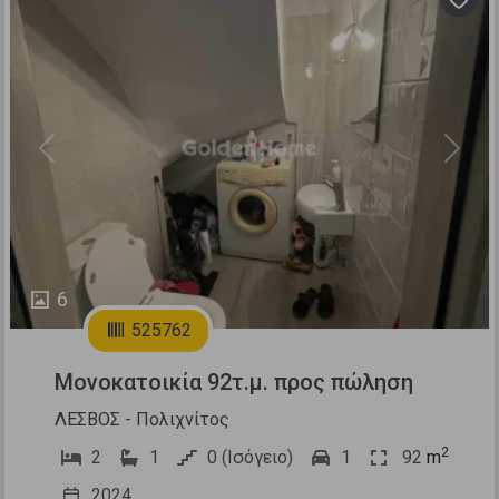
Previous
Next
6
525762
Μονοκατοικία 92τ.μ. προς πώληση
ΛΕΣΒΟΣ - Πολιχνίτος
2
2
1
0 (Ισόγειο)
1
92
m
2024