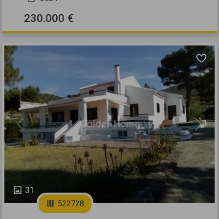
230.000 €
Previous
Next
31
522728