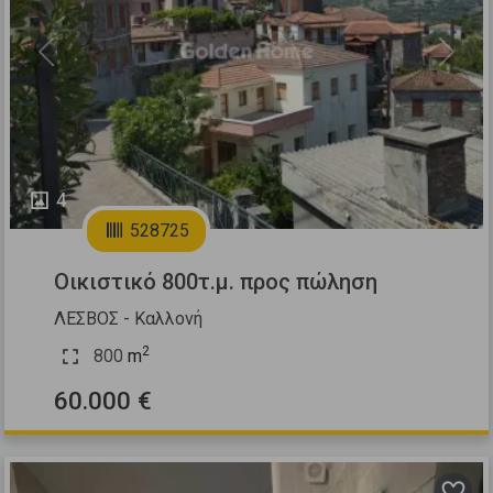
Previous
Next
4
528725
Οικιστικό 800τ.μ. προς πώληση
ΛΕΣΒΟΣ - Καλλονή
2
800
m
60.000 €