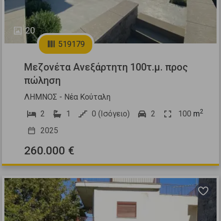
20
519179
Μεζονέτα Ανεξάρτητη 100τ.μ. προς
πώληση
ΛΗΜΝΟΣ - Νέα Κούταλη
2
2
1
0 (Ισόγειο)
2
100
m
2025
260.000 €