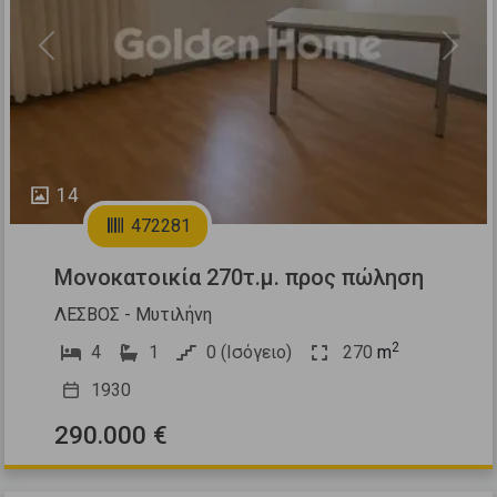
Previous
Next
14
472281
Μονοκατοικία 270τ.μ. προς πώληση
ΛΕΣΒΟΣ - Μυτιλήνη
2
4
1
0 (Ισόγειο)
270
m
1930
290.000 €