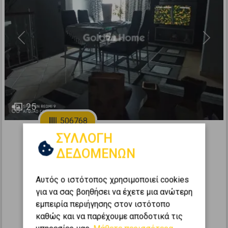
Previous
Next
25
506768
ΣΥΛΛΟΓΗ
Μονοκατοικία 70τ.μ. προς πώληση
ΔΕΔΟΜΕΝΩΝ
ΛΕΣΒΟΣ - Μυτιλήνη
2
2
1
0 (Ισόγειο)
70
m
Αυτός ο ιστότοπος χρησιμοποιεί cookies
για να σας βοηθήσει να έχετε μια ανώτερη
1925
εμπειρία περιήγησης στον ιστότοπο
120.000 €
καθώς και να παρέχουμε αποδοτικά τις