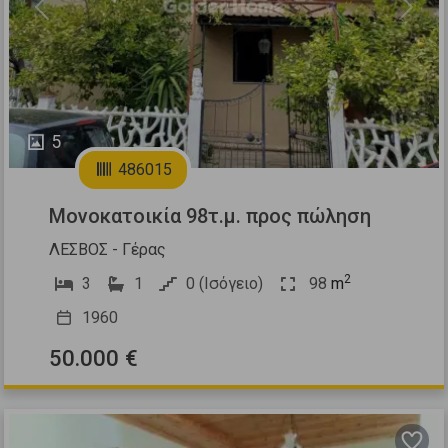
Previous
Next
5
486015
Μονοκατοικία 98τ.μ. προς πώληση
ΛΕΣΒΟΣ - Γέρας
2
3
1
0 (Ισόγειο)
98
m
1960
50.000 €