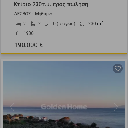
Κτίριο 230τ.μ. προς πώληση
ΛΕΣΒΟΣ - Μήθυμνα
2
2
2
0 (Ισόγειο)
230
m
1930
190.000 €
Previous
Next