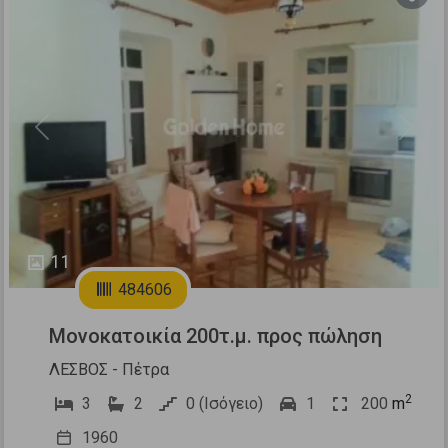
Previous
Next
11
484606
Μονοκατοικία 200τ.μ. προς πώληση
ΛΕΣΒΟΣ - Πέτρα
2
3
2
0 (Ισόγειο)
1
200
m
1960