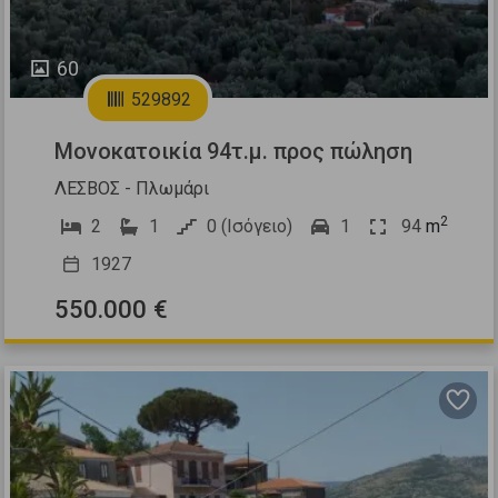
60
529892
Μονοκατοικία 94τ.μ. προς πώληση
ΛΕΣΒΟΣ - Πλωμάρι
2
2
1
0 (Ισόγειο)
1
94
m
1927
550.000 €