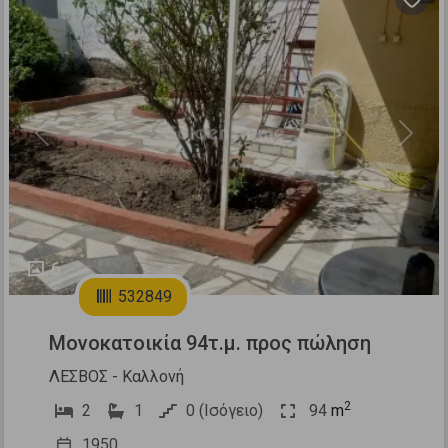
Previous
Next
6
532849
Μονοκατοικία 94τ.μ. προς πώληση
ΛΕΣΒΟΣ - Καλλονή
2
2
1
0 (Ισόγειο)
94
m
1950