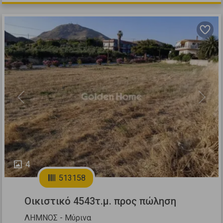
Previous
Next
4
513158
Οικιστικό 4543τ.μ. προς πώληση
ΛΗΜΝΟΣ - Μύρινα