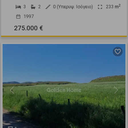
2
3
2
0 (Υπερυψ. Ισόγειο)
233
m
1997
275.000 €
Previous
Next