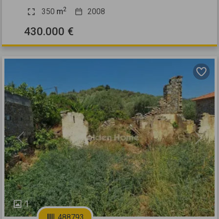
2
350
m
2008
430.000 €
Previous
Next
1
488793