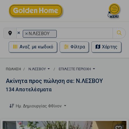
×
×
Ν.ΛΕΣΒΟΥ
Αναζ. με κωδικό
Φίλτρα
Χάρτης
ΠΏΛΗΣΗ
Ν.ΛΕΣΒΟΥ
ΕΠΙΛΈΞΤΕ ΠΕΡΙΟΧΉ
Ακίνητα προς πώληση σε: Ν.ΛΕΣΒΟΥ
134 Αποτελέσματα
Ημ. Δημιουργίας Φθίνον