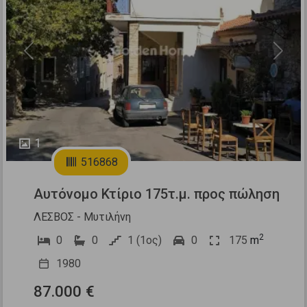
Previous
Next
1
516868
Αυτόνομο Κτίριο 175τ.μ. προς πώληση
ΛΕΣΒΟΣ - Μυτιλήνη
2
0
0
1 (1ος)
0
175
m
1980
87.000 €