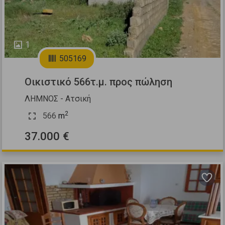
1
505169
Οικιστικό 566τ.μ. προς πώληση
ΛΗΜΝΟΣ - Ατσική
2
566
m
37.000 €