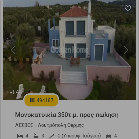
Previous
Next
44
494187
Μονοκατοικία 350τ.μ. προς πώληση
ΛΕΣΒΟΣ - Λουτρόπολη Θερμής
4
3
0 (Υπερυψ. Ισόγειο)
4