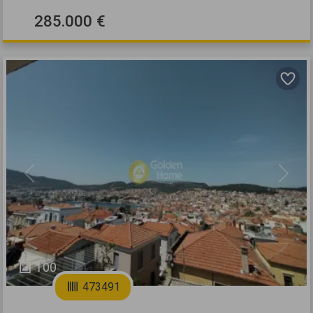
285.000 €
Previous
Next
100
473491