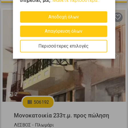
υπηρεσίες μας.
Μάθετε περισσότερα...
Αποδοχή όλων
Απαγόρευση όλων
Περισσότερες επιλογές
Previous
Next
2
506192
Μονοκατοικία 233τ.μ. προς πώληση
ΛΕΣΒΟΣ - Πλωμάρι