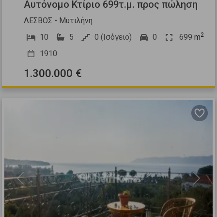
Αυτόνομο Κτίριο 699τ.μ. προς πώληση
ΛΕΣΒΟΣ - Μυτιλήνη
2
10
5
0 (Ισόγειο)
0
699
m
1910
1.300.000 €
Previous
Next