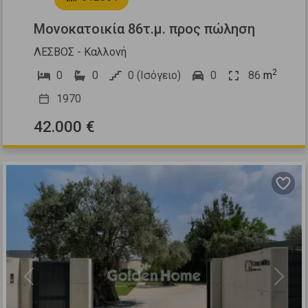
Μονοκατοικία 86τ.μ. προς πώληση
ΛΕΣΒΟΣ - Καλλονή
2
0
0
0 (Ισόγειο)
0
86
m
1970
42.000 €
Previous
Next