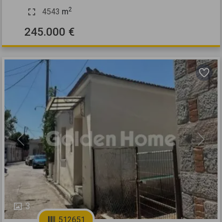
2
4543
m
245.000 €
Previous
Next
3
512651