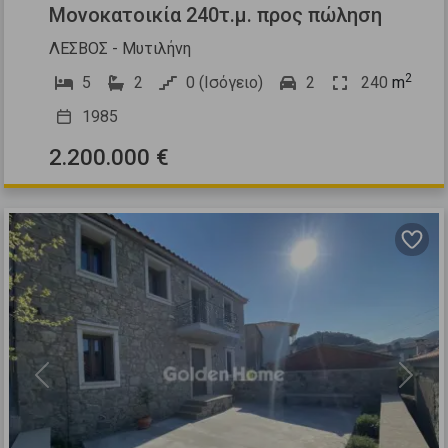
Μονοκατοικία 240τ.μ. προς πώληση
ΛΕΣΒΟΣ - Μυτιλήνη
2
5
2
0 (Ισόγειο)
2
240
m
1985
2.200.000 €
Previous
Next