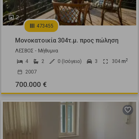
2
473455
Μονοκατοικία 304τ.μ. προς πώληση
ΛΕΣΒΟΣ - Μήθυμνα
2
4
2
0 (Ισόγειο)
3
304
m
2007
700.000 €