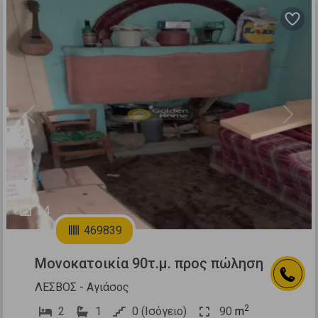
Previous
Next
14
469839
Μονοκατοικία 90τ.μ. προς πώληση
ΛΕΣΒΟΣ - Αγιάσος
2
2
1
0 (Ισόγειο)
90
m