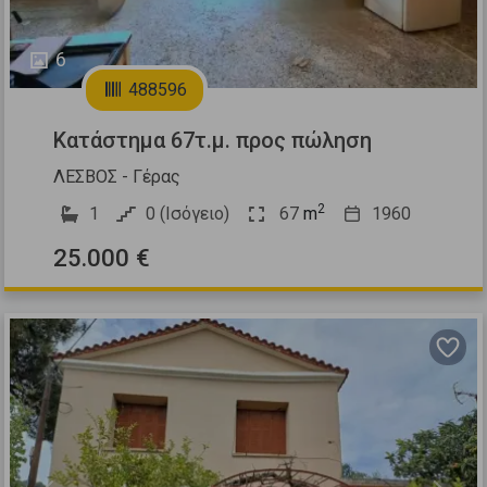
6
488596
Κατάστημα 67τ.μ. προς πώληση
ΛΕΣΒΟΣ - Γέρας
2
1
0 (Ισόγειο)
67
m
1960
25.000 €