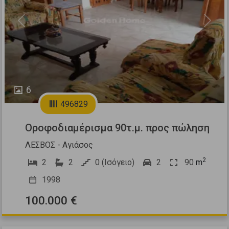
Previous
Next
6
496829
Οροφοδιαμέρισμα 90τ.μ. προς πώληση
ΛΕΣΒΟΣ - Αγιάσος
2
2
2
0 (Ισόγειο)
2
90
m
1998
100.000 €