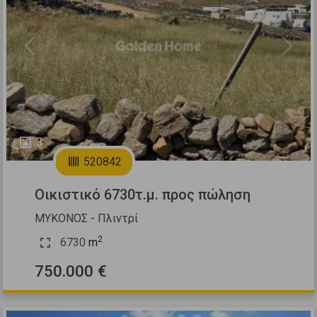
Previous
Next
3
520842
Οικιστικό 6730τ.μ. προς πώληση
ΜΥΚΟΝΟΣ - Πλιντρί
2
6730
m
750.000 €