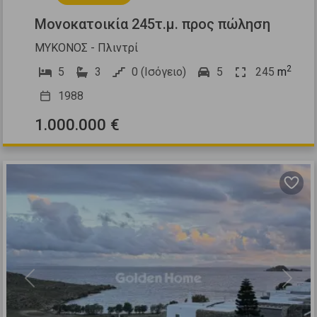
Μονοκατοικία 245τ.μ. προς πώληση
ΜΥΚΟΝΟΣ - Πλιντρί
2
5
3
0 (Ισόγειο)
5
245
m
1988
1.000.000 €
Previous
Next