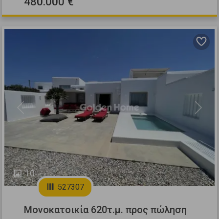
480.000 €
Previous
Next
10
527307
Μονοκατοικία 620τ.μ. προς πώληση