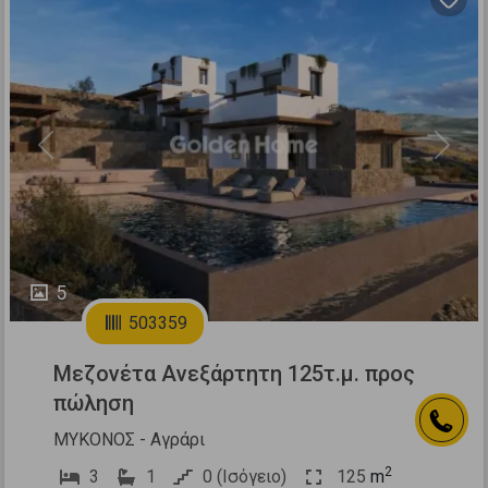
Previous
Next
5
503359
Μεζονέτα Ανεξάρτητη 125τ.μ. προς
πώληση
ΜΥΚΟΝΟΣ - Αγράρι
2
3
1
0 (Ισόγειο)
125
m