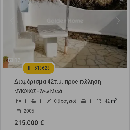
Previous
Next
12
513623
Διαμέρισμα 42τ.μ. προς πώληση
ΜΥΚΟΝΟΣ - Άνω Μερά
2
1
1
0 (Ισόγειο)
1
42
m
2005
215.000 €