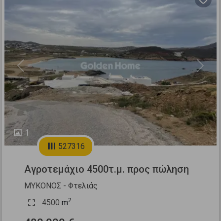
Previous
Next
1
527316
Αγροτεμάχιο 4500τ.μ. προς πώληση
ΜΥΚΟΝΟΣ - Φτελιάς
2
4500
m