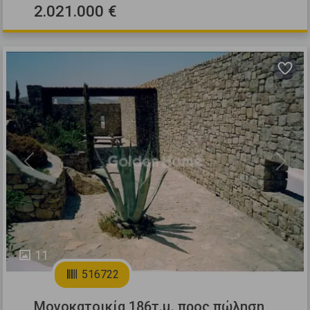
2.021.000 €
Previous
Next
11
516722
Μονοκατοικία 186τ.μ. προς πώληση