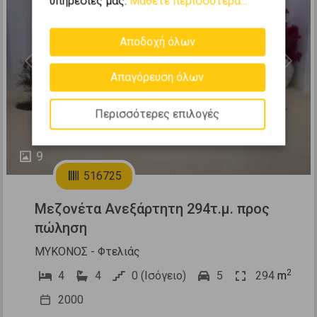
υπηρεσίες μας.
Μάθετε περισσότερα...
Αποδοχή όλων
Previous
Next
Απαγόρευση όλων
Περισσότερες επιλογές
9
516725
Μεζονέτα Ανεξάρτητη 294τ.μ. προς
πώληση
ΜΥΚΟΝΟΣ - Φτελιάς
2
4
4
0 (Ισόγειο)
5
294
m
2000