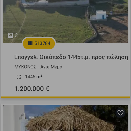
3
513784
Επαγγελ. Οικόπεδο 1445τ.μ. προς πώληση
ΜΥΚΟΝΟΣ - Άνω Μερά
2
1445
m
1.200.000 €