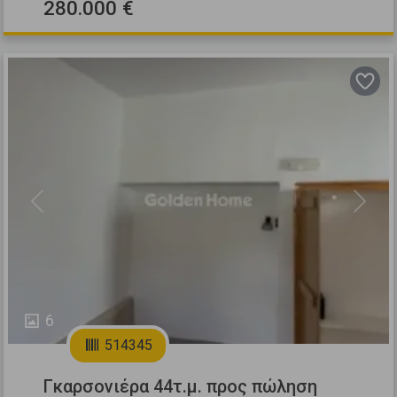
280.000 €
Previous
Next
6
514345
Γκαρσονιέρα 44τ.μ. προς πώληση