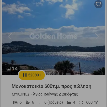
Previous
Next
13
520801
Μονοκατοικία 600τ.μ. προς πώληση
ΜΥΚΟΝΟΣ - Άγιος Ιωάννης Διακόφτης
2
6
6
0 (Ισόγειο)
4
600
m