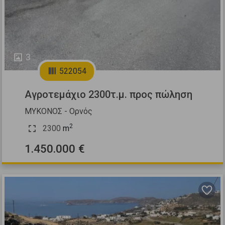
3
522054
Αγροτεμάχιο 2300τ.μ. προς πώληση
ΜΥΚΟΝΟΣ - Ορνός
2
2300
m
1.450.000 €