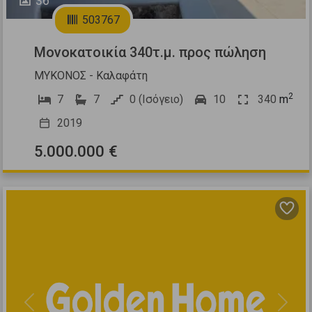
36
503767
Μονοκατοικία 340τ.μ. προς πώληση
ΜΥΚΟΝΟΣ - Καλαφάτη
2
7
7
0 (Ισόγειο)
10
340
m
2019
5.000.000 €
Previous
Next