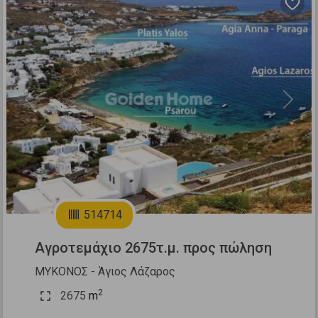
Previous
Next
2
514714
Αγροτεμάχιο 2675τ.μ. προς πώληση
ΜΥΚΟΝΟΣ - Άγιος Λάζαρος
2
2675
m