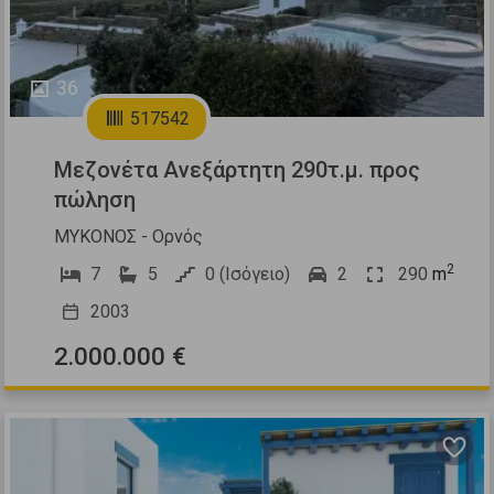
36
517542
Μεζονέτα Ανεξάρτητη 290τ.μ. προς
πώληση
ΜΥΚΟΝΟΣ - Ορνός
2
7
5
0 (Ισόγειο)
2
290
m
2003
2.000.000 €