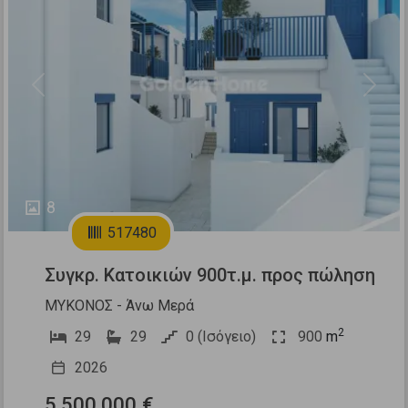
Previous
Next
8
517480
Συγκρ. Κατοικιών 900τ.μ. προς πώληση
ΜΥΚΟΝΟΣ - Άνω Μερά
2
29
29
0 (Ισόγειο)
900
m
2026
5.500.000 €