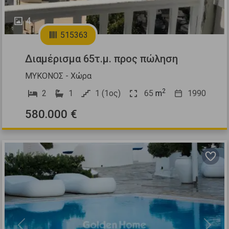
4
515363
Διαμέρισμα 65τ.μ. προς πώληση
ΜΥΚΟΝΟΣ - Χώρα
2
2
1
1 (1ος)
65
m
1990
580.000 €