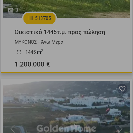
3
513785
Οικιστικό 1445τ.μ. προς πώληση
ΜΥΚΟΝΟΣ - Άνω Μερά
2
1445
m
1.200.000 €
Previous
Next