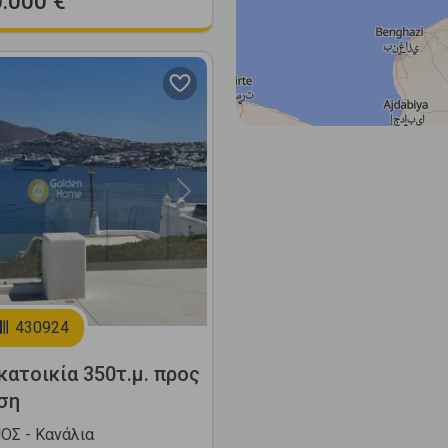
0.000 €
Next
430924
ατοικία 350τ.μ. προς
ση
Σ - Κανάλια