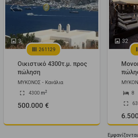
Previous
Next
Previous
3
32
261129
Οικιστικό 4300τ.μ. προς
Μονοκ
πώληση
πώλη
ΜΥΚΟΝΟΣ - Κανάλια
ΜΥΚΟΝΟ
2
4300
m
8
63
500.000 €
6.50
Εμφανίζοντα