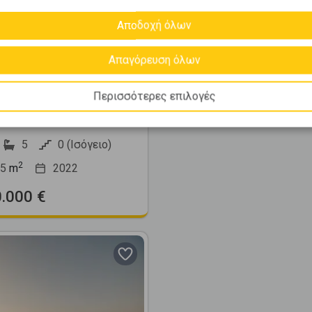
Αποδοχή όλων
349014
Απαγόρευση όλων
νέτα Εφαπτόμενη
μ. προς πώληση
Περισσότερες επιλογές
Σ - Κανάλια
5
0 (Ισόγειο)
2
5
m
2022
0.000 €