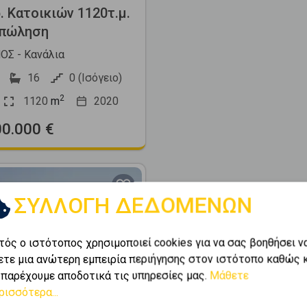
. Κατοικιών 1120τ.μ.
 πώληση
Σ - Κανάλια
16
0 (Ισόγειο)
2
1120
m
2020
00.000 €
ΣΥΛΛΟΓΗ ΔΕΔΟΜΕΝΩΝ
τός ο ιστότοπος χρησιμοποιεί cookies για να σας βοηθήσει ν
ετε μια ανώτερη εμπειρία περιήγησης στον ιστότοπο καθώς 
Next
 παρέχουμε αποδοτικά τις υπηρεσίες μας.
Μάθετε
ρισσότερα...