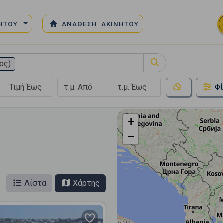
ΝΗΤΟΥ
ΑΝΑΘΕΣΗ ΑΚΙΝΗΤΟΥ
ος)
Φί
+
−
Λίστα
Χάρτης