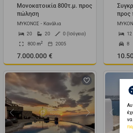
Μονοκατοικία 800τ.μ. προς
Συγκρ
πώληση
προς
ΜΥΚΟΝΟΣ - Κανάλια
ΜΥΚΟΝΟ
20
20
0 (Ισόγειο)
12
2
800
m
2005
8
7.000.000 €
10.5
Αυ
έχ
Previous
Next
Previous
να
πε