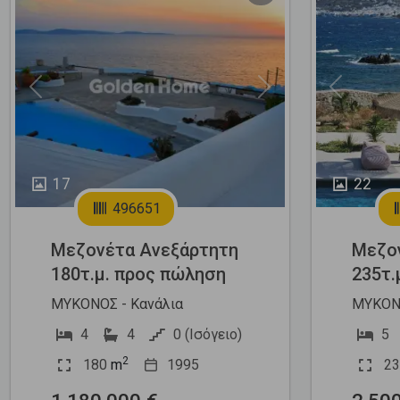
Previous
Next
Previous
17
22
496651
Μεζονέτα Ανεξάρτητη
Μεζο
180τ.μ. προς πώληση
235τ.
ΜΥΚΟΝΟΣ - Κανάλια
ΜΥΚΟΝΟ
4
4
0 (Ισόγειο)
5
2
180
m
1995
23