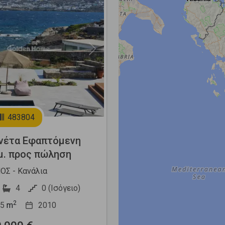
Next
483804
νέτα Εφαπτόμενη
μ. προς πώληση
Σ - Κανάλια
4
0 (Ισόγειο)
2
5
m
2010