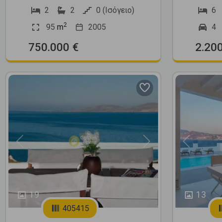
2
2
0 (Ισόγειο)
6
2
95
m
2005
4
750.000 €
2.20
Previous
Next
Previous
19
13
405415