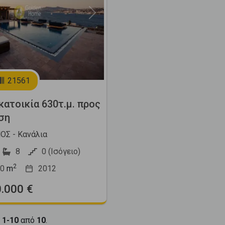
Next
21561
ατοικία 630τ.μ. προς
ση
Σ - Κανάλια
8
0 (Ισόγειο)
2
0
m
2012
0.000 €
ι
1-10
από
10
.