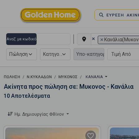
ΕΥΡΕΣΗ ΑΚΙ
×
×
Αναζ. με κωδικό
Κανάλια(Μυκον
Πώληση
Κατηγορία
ΠΏΛΗΣΗ
Ν.ΚΥΚΛΑΔΩΝ
ΜΥΚΟΝΟΣ
ΚΑΝΆΛΙΑ
Ακίνητα προς πώληση σε: Μυκονος - Κανάλια
10 Αποτελέσματα
Ημ. Δημιουργίας Φθίνον