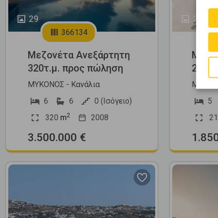
29
24
366134
Μεζονέτα Ανεξάρτητη
Μεζο
320τ.μ. προς πώληση
215τ.
ΜΥΚΟΝΟΣ - Κανάλια
ΜΥΚΟΝΟ
6
6
0 (Ισόγειο)
5
2
320
m
2008
21
3.500.000 €
1.85