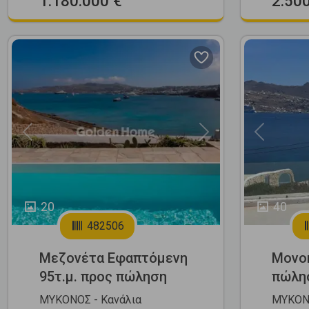
1.180.000 €
2.50
Previous
Next
Previous
20
40
482506
Μεζονέτα Εφαπτόμενη
Μονοκ
95τ.μ. προς πώληση
πώλη
ΜΥΚΟΝΟΣ - Κανάλια
ΜΥΚΟΝΟ