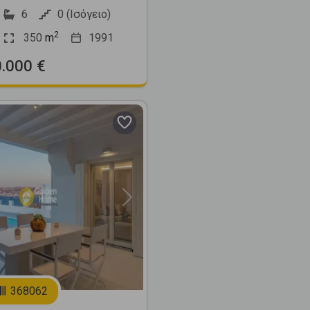
6
0 (Ισόγειο)
2
350
m
1991
0.000 €
Next
368062