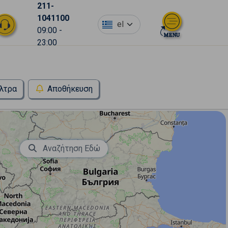
211-
1041100
el
09:00 -
23:00
λτρα
Αποθήκευση
Αναζήτηση Εδώ