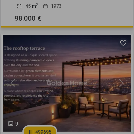
2
45
m
1973
98.000 €
Previous
Next
9
499695