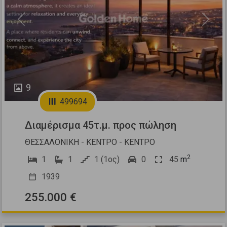
Previous
Next
9
499694
Διαμέρισμα 45τ.μ. προς πώληση
ΘΕΣΣΑΛΟΝΙΚΗ - ΚΕΝΤΡΟ - ΚΕΝΤΡΟ
2
1
1
1 (1ος)
0
45
m
1939
255.000 €