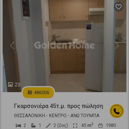
Previous
Next
23
486006
Γκαρσονιέρα 45τ.μ. προς πώληση
ΘΕΣΣΑΛΟΝΙΚΗ - ΚΕΝΤΡΟ - ΑΝΩ ΤΟΥΜΠΑ
2
2
1
2 (2ος)
45
m
1980