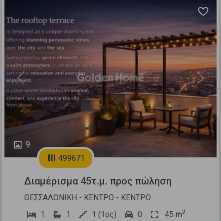
Previous
Next
9
499671
Διαμέρισμα 45τ.μ. προς πώληση
ΘΕΣΣΑΛΟΝΙΚΗ - ΚΕΝΤΡΟ - ΚΕΝΤΡΟ
2
1
1
1 (1ος)
0
45
m