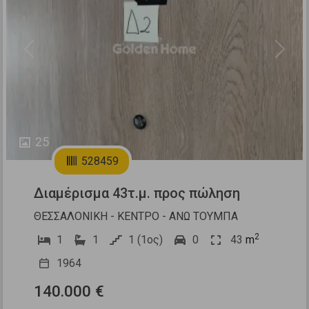
Previous
Next
25
528459
Διαμέρισμα 43τ.μ. προς πώληση
ΘΕΣΣΑΛΟΝΙΚΗ - ΚΕΝΤΡΟ - ΑΝΩ ΤΟΥΜΠΑ
2
1
1
1 (1ος)
0
43
m
1964
140.000 €