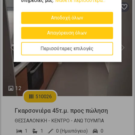
υπηρεσίες μας.
Μάθετε περισσότερα...
Αποδοχή όλων
Απαγόρευση όλων
Περισσότερες επιλογές
Previous
Next
12
510026
Γκαρσονιέρα 45τ.μ. προς πώληση
ΘΕΣΣΑΛΟΝΙΚΗ - ΚΕΝΤΡΟ - ΑΝΩ ΤΟΥΜΠΑ
1
1
0 (Ημιυπόγειο)
0