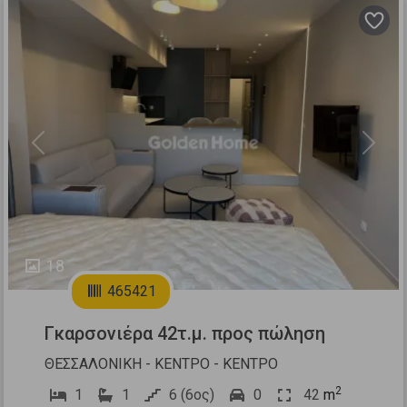
Previous
Next
18
465421
Γκαρσονιέρα 42τ.μ. προς πώληση
ΘΕΣΣΑΛΟΝΙΚΗ - ΚΕΝΤΡΟ - ΚΕΝΤΡΟ
2
1
1
6 (6ος)
0
42
m