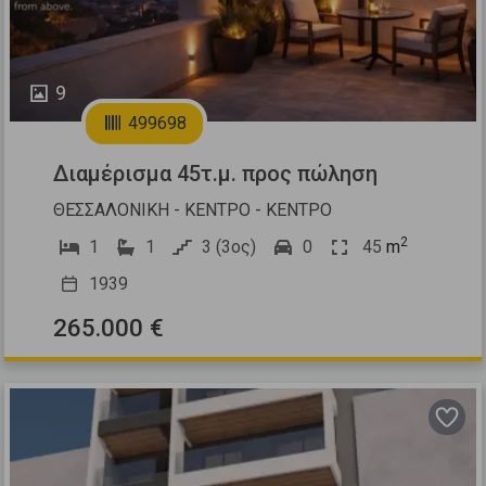
9
499698
Διαμέρισμα 45τ.μ. προς πώληση
ΘΕΣΣΑΛΟΝΙΚΗ - ΚΕΝΤΡΟ - ΚΕΝΤΡΟ
2
1
1
3 (3ος)
0
45
m
1939
265.000 €