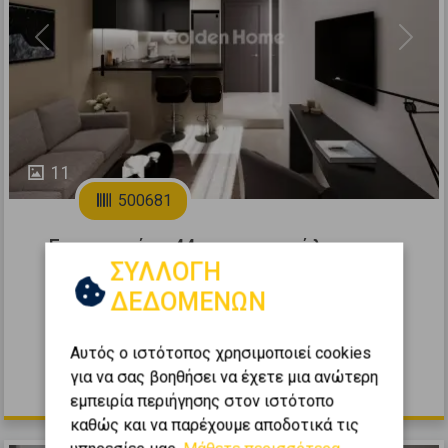
Previous
Next
11
500681
Γκαρσονιέρα 44τ.μ. προς πώληση
ΣΥΛΛΟΓΗ
ΘΕΣΣΑΛΟΝΙΚΗ - ΚΕΝΤΡΟ - ΑΝΑΛΗΨΗ
ΔΕΔΟΜΕΝΩΝ
2
1
1
4 (4ος)
0
44
m
1971
Αυτός ο ιστότοπος χρησιμοποιεί cookies
για να σας βοηθήσει να έχετε μια ανώτερη
130.000 €
εμπειρία περιήγησης στον ιστότοπο
καθώς και να παρέχουμε αποδοτικά τις