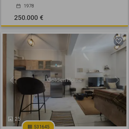
1978
250.000 €
Previous
Next
25
531645