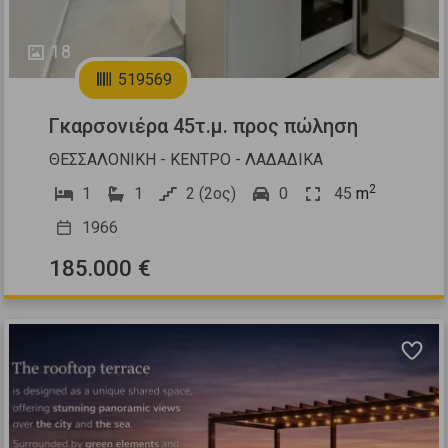
18
519569
Γκαρσονιέρα 45τ.μ. προς πώληση
ΘΕΣΣΑΛΟΝΙΚΗ - ΚΕΝΤΡΟ - ΛΑΔΑΔΙΚΑ
2
1
1
2 (2ος)
0
45
m
1966
185.000 €