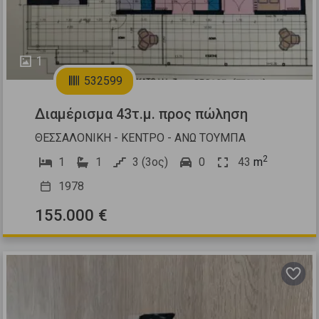
1
532599
Διαμέρισμα 43τ.μ. προς πώληση
ΘΕΣΣΑΛΟΝΙΚΗ - ΚΕΝΤΡΟ - ΑΝΩ ΤΟΥΜΠΑ
2
1
1
3 (3ος)
0
43
m
1978
155.000 €