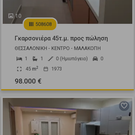
10
508608
Γκαρσονιέρα 45τ.μ. προς πώληση
ΘΕΣΣΑΛΟΝΙΚΗ - ΚΕΝΤΡΟ - ΜΑΛΑΚΟΠΗ
1
1
0 (Ημιυπόγειο)
0
2
45
m
1973
98.000 €