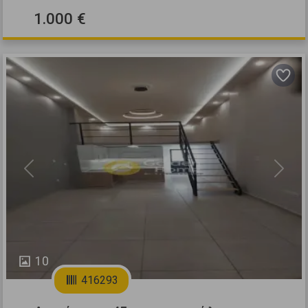
1.000 €
Previous
Next
10
416293