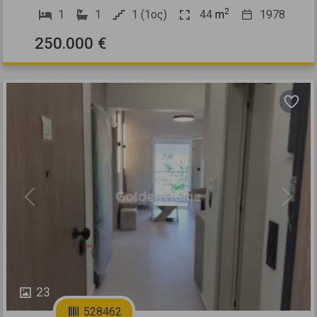
2
1
1
1 (1ος)
44
m
1978
250.000 €
Previous
Next
23
528462