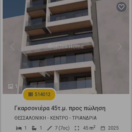
Previous
Next
1
514012
Γκαρσονιέρα 45τ.μ. προς πώληση
ΘΕΣΣΑΛΟΝΙΚΗ - ΚΕΝΤΡΟ - ΤΡΙΑΝΔΡΙΑ
2
1
1
7 (7ος)
45
m
2025