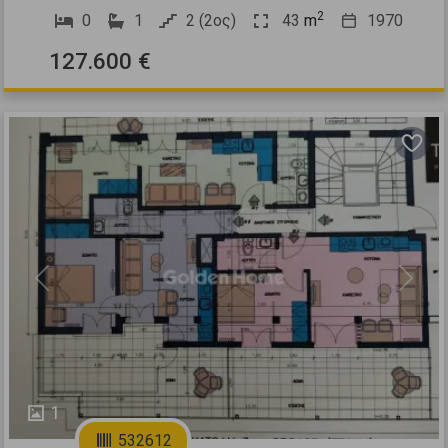
2
0
1
2 (2ος)
43
m
1970
127.600 €
Previous
Next
1
532612