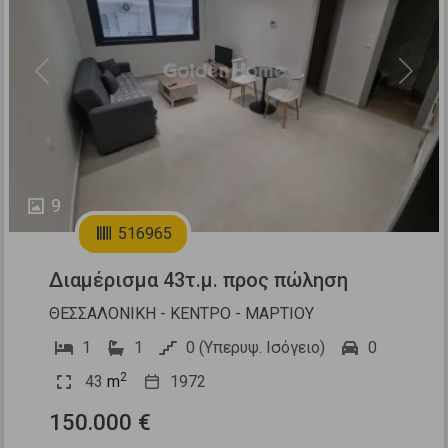
Previous
Next
9
516965
Διαμέρισμα 43τ.μ. προς πώληση
ΘΕΣΣΑΛΟΝΙΚΗ - ΚΕΝΤΡΟ - ΜΑΡΤΙΟΥ
1
1
0 (Υπερυψ. Ισόγειο)
0
2
43
m
1972
150.000 €