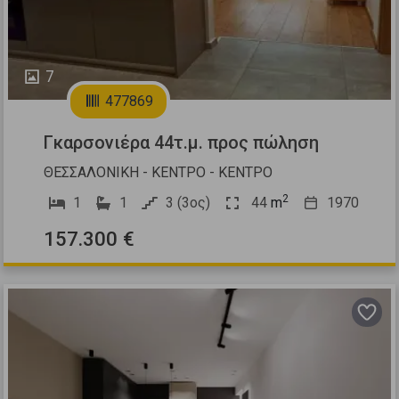
7
477869
Γκαρσονιέρα 44τ.μ. προς πώληση
ΘΕΣΣΑΛΟΝΙΚΗ - ΚΕΝΤΡΟ - ΚΕΝΤΡΟ
2
1
1
3 (3ος)
44
m
1970
157.300 €