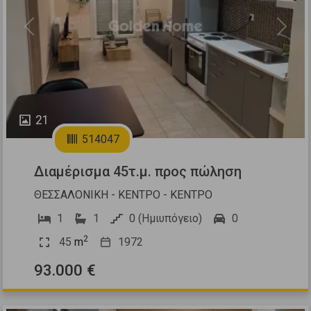
Previous
Next
21
514047
Διαμέρισμα 45τ.μ. προς πώληση
ΘΕΣΣΑΛΟΝΙΚΗ - ΚΕΝΤΡΟ - ΚΕΝΤΡΟ
1
1
0 (Ημιυπόγειο)
0
2
45
m
1972
93.000 €