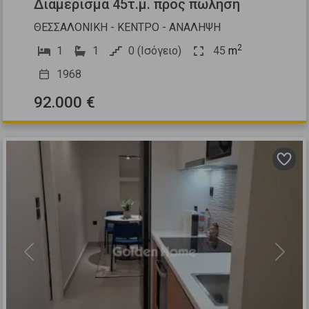
Διαμέρισμα 45τ.μ. προς πώληση
ΘΕΣΣΑΛΟΝΙΚΗ - ΚΕΝΤΡΟ - ΑΝΑΛΗΨΗ
2
1
1
0 (Ισόγειο)
45
m
1968
92.000 €
Previous
Next