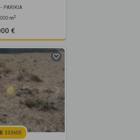
- PARIKIA
2
000
m
000 €
Next
333605