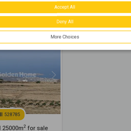
2
Accept All
700
m
000 €
Deny All
More Choices
Next
528785
2
l 25000m
for sale