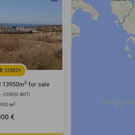
Next
528829
2
l 13950m
for sale
- CHRISI AKTI
2
950
m
000 €