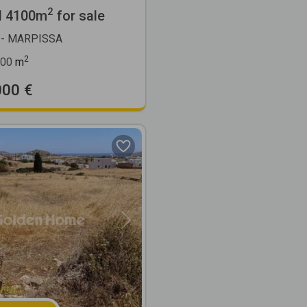
2
l 4100m
for sale
- MARPISSA
2
00
m
000 €
Next