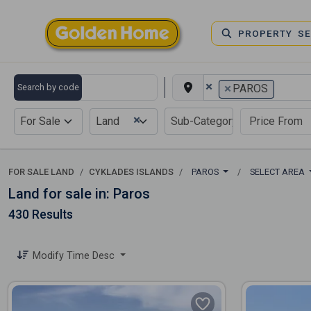
PROPERTY S
×
×
Search by code
PAROS
×
For Sale
Land
FOR SALE LAND
CYKLADES ISLANDS
PAROS
SELECT AREA
Land for sale in: Paros
430 Results
Modify Time Desc