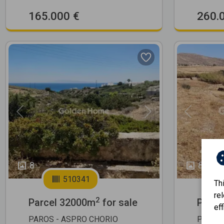
165.000 €
260.
Previous
Next
Previous
8
8
510341
Th
re
2
Parcel 32000m
for sale
Parce
eff
PAROS - ASPRO CHORIO
PAROS 