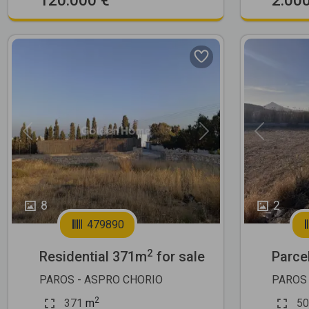
Previous
Next
Previous
8
2
479890
2
Residential 371m
for sale
Parce
PAROS - ASPRO CHORIO
PAROS 
2
371
m
50