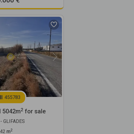
Next
455783
2
l 5042m
for sale
- GLIFADES
2
42
m