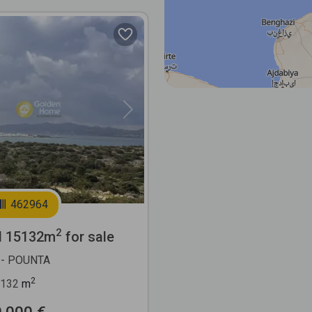
Next
462964
2
l 15132m
for sale
- POUNTA
2
132
m
0.000 €