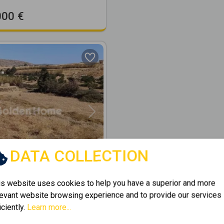
000 €
Next
DATA COLLECTION
531453
is website uses cookies to help you have a superior and more
levant website browsing experience and to provide our services
2
l 13700m
for sale
iciently.
Learn more...
- MARPISSA