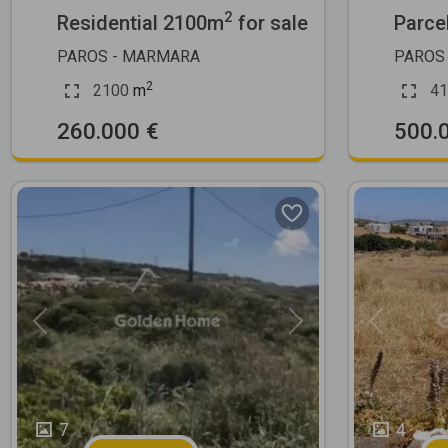
2
Residential 2100m
for sale
Parce
PAROS - MARMARA
PAROS 
2
2100
m
41
260.000 €
500.
Previous
Next
Previous
7
4