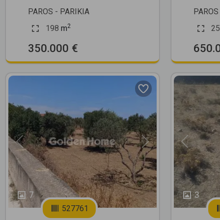
PAROS - PARIKIA
PAROS 
2
198
m
25
350.000 €
650.
Previous
Next
Previous
7
3
527761