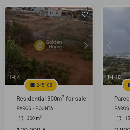
Previous
Next
Previous
4
10
245108
2
Residential 300m
for sale
Parce
PAROS - POUNTA
PAROS 
2
300
m
15
120.000 €
2.00