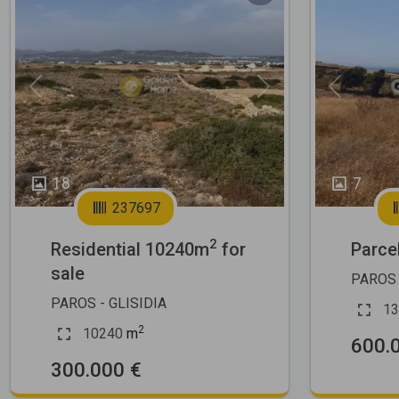
Previous
Next
Previous
18
7
237697
2
Residential 10240m
for
Parce
sale
PAROS 
PAROS - GLISIDIA
13
2
10240
m
600.
300.000 €