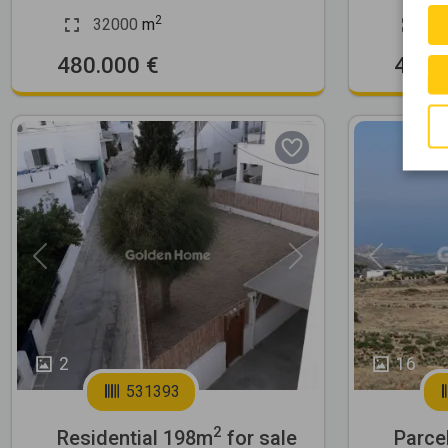
2
32000
m
13
480.000 €
430.
Previous
Next
Previous
2
16
531393
2
Residential 198m
for sale
Parce