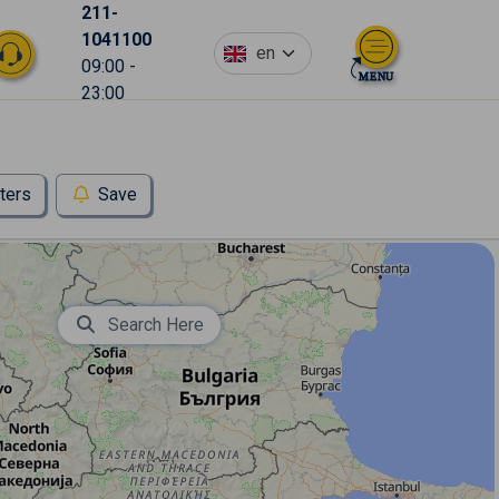
211-
1041100
en
09:00 -
23:00
lters
Save
Search Here