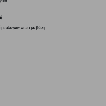
γικά.
κή
ή επιλέγουν σπίτι με βάση: