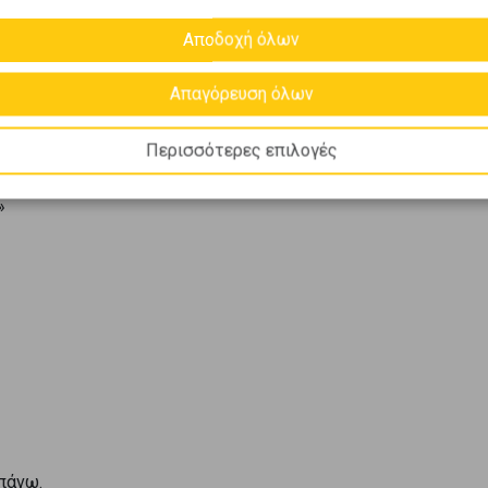
Αποδοχή όλων
ρτα.
Απαγόρευση όλων
όν ακαριαία.
Περισσότερες επιλογές
»
απάνω.