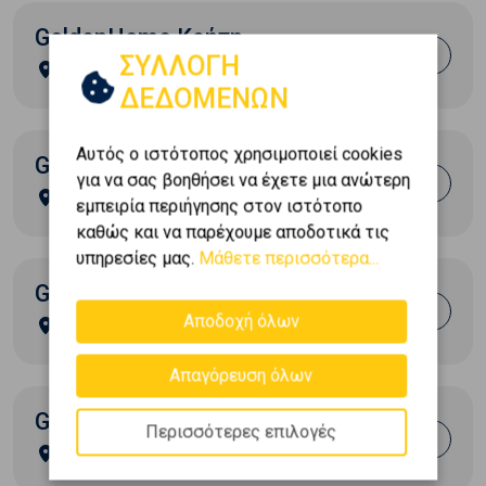
GoldenHome Κρήτη
ΣΥΛΛΟΓΗ
Κρήτη
ΔΕΔΟΜΕΝΩΝ
Αυτός ο ιστότοπος χρησιμοποιεί cookies
GoldenHome Λαγονήσι
για να σας βοηθήσει να έχετε μια ανώτερη
Αττική
εμπειρία περιήγησης στον ιστότοπο
καθώς και να παρέχουμε αποδοτικά τις
υπηρεσίες μας.
Μάθετε περισσότερα...
GoldenHome Μαρούσι
Αποδοχή όλων
Αττική
Απαγόρευση όλων
GoldenHome Μύκονος
Περισσότερες επιλογές
Κυκλάδες