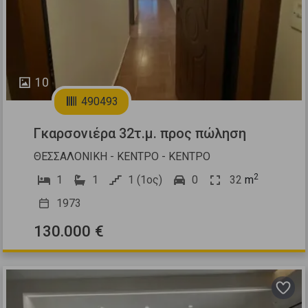
10
490493
Γκαρσονιέρα 32τ.μ. προς πώληση
ΘΕΣΣΑΛΟΝΙΚΗ - ΚΕΝΤΡΟ - ΚΕΝΤΡΟ
2
1
1
1 (1ος)
0
32
m
1973
130.000 €