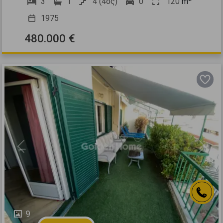
3
1
4 (4ος)
0
120
m
1975
480.000 €
Previous
Next
9