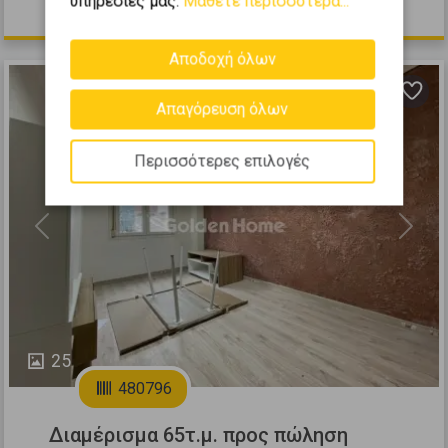
υπηρεσίες μας.
Μάθετε περισσότερα...
160.000 €
Αποδοχή όλων
Απαγόρευση όλων
Περισσότερες επιλογές
Previous
Next
25
480796
Διαμέρισμα 65τ.μ. προς πώληση