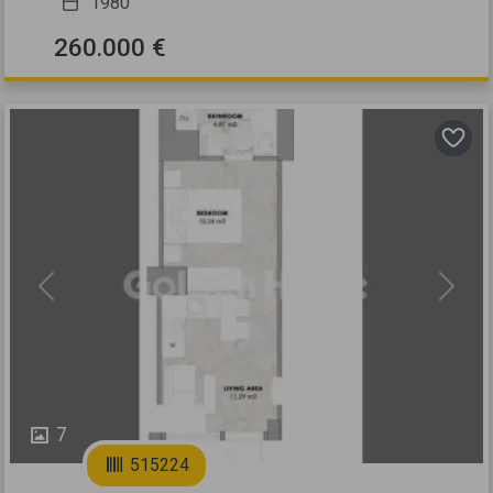
1980
260.000 €
Previous
Next
7
515224