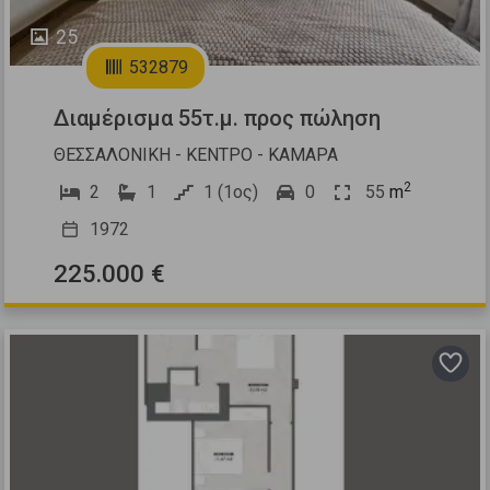
25
532879
Διαμέρισμα 55τ.μ. προς πώληση
ΘΕΣΣΑΛΟΝΙΚΗ - ΚΕΝΤΡΟ - ΚΑΜΑΡΑ
2
2
1
1 (1ος)
0
55
m
1972
225.000 €