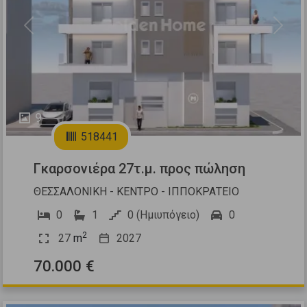
Previous
Next
9
518441
Γκαρσονιέρα 27τ.μ. προς πώληση
ΘΕΣΣΑΛΟΝΙΚΗ - ΚΕΝΤΡΟ - ΙΠΠΟΚΡΑΤΕΙΟ
0
1
0 (Ημιυπόγειο)
0
2
27
m
2027
70.000 €