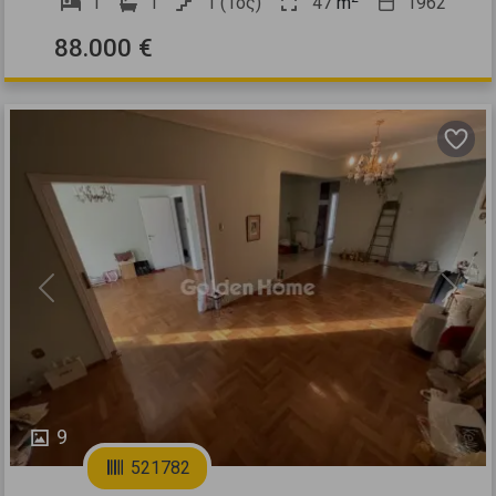
1
1
1 (1ος)
47
m
1962
88.000 €
Previous
Next
9
521782