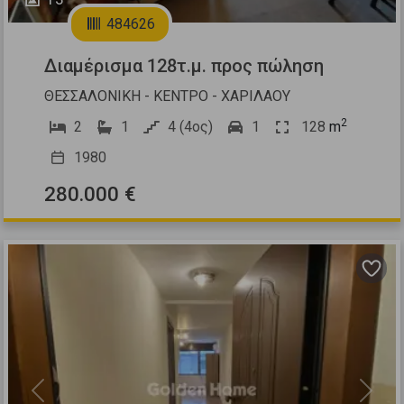
484626
Διαμέρισμα 128τ.μ. προς πώληση
ΘΕΣΣΑΛΟΝΙΚΗ - ΚΕΝΤΡΟ - ΧΑΡΙΛΑΟΥ
2
2
1
4 (4ος)
1
128
m
1980
280.000 €
Previous
Next