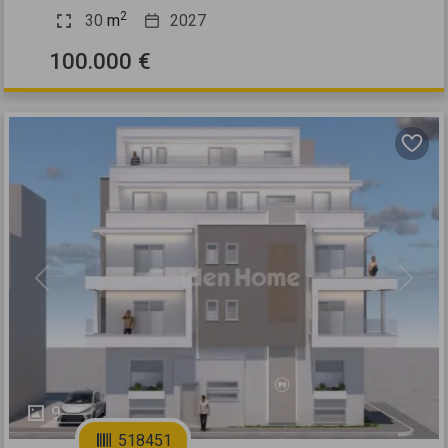
2
30
m
2027
100.000 €
Previous
Next
9
518451