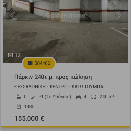
Previous
Next
12
504460
Πάρκιν 240τ.μ. προς πώληση
ΘΕΣΣΑΛΟΝΙΚΗ - ΚΕΝΤΡΟ - ΚΑΤΩ ΤΟΥΜΠΑ
2
0
-1 (1ο Υπόγειο)
4
240
m
1980
155.000 €