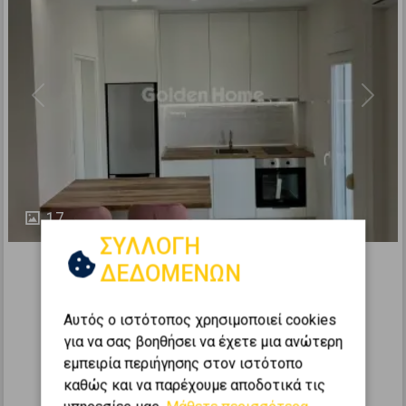
Previous
Next
17
ΣΥΛΛΟΓΗ
523463
ΔΕΔΟΜΕΝΩΝ
Διαμέρισμα 55τ.μ. προς πώληση
ΘΕΣΣΑΛΟΝΙΚΗ - ΚΕΝΤΡΟ - ΚΕΝΤΡΟ
Αυτός ο ιστότοπος χρησιμοποιεί cookies
για να σας βοηθήσει να έχετε μια ανώτερη
2
1
1
4 (4ος)
0
55
m
εμπειρία περιήγησης στον ιστότοπο
1963
καθώς και να παρέχουμε αποδοτικά τις