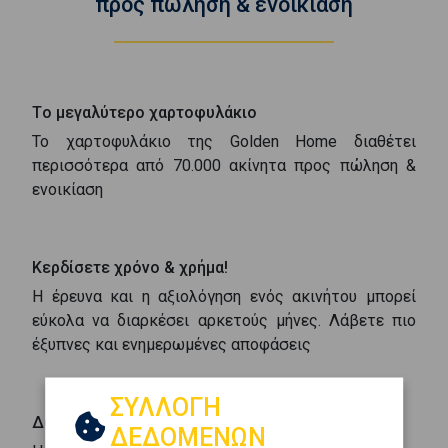
προς πώληση & ενοικίαση
Tο μεγαλύτερο χαρτοφυλάκιο
Το χαρτοφυλάκιο της Golden Home διαθέτει
περισσότερα από 70.000 ακίνητα προς πώληση &
ενοικίαση
Kερδίσετε χρόνο & χρήμα!
Η έρευνα και η αξιολόγηση ενός ακινήτου μπορεί
εύκολα να διαρκέσει αρκετούς μήνες. Λάβετε πιο
έξυπνες και ενημερωμένες αποφάσεις
ΣΥΛΛΟΓΗ
Δωρεάν Υπηρεσία
ΔΕΔΟΜΕΝΩΝ