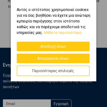
Η υπηρεσία είναι εντελώς δωρεάν, συμπληρώστε
την ακόλουθη φόρμα
Αυτός ο ιστότοπος χρησιμοποιεί cookies
για να σας βοηθήσει να έχετε μια ανώτερη
εμπειρία περιήγησης στον ιστότοπο
καθώς και να παρέχουμε αποδοτικά τις
Φόρμα Ζήτησης Ακινήτου
υπηρεσίες μας.
Μάθετε περισσότερα...
Αποδοχή όλων
Απαγόρευση όλων
Ενημερωθείτε
Περισσότερες επιλογές
Εγγραφείτε στο newsletter της Golden Home για νέα
ακίνητα, αναλύσεις και διάφορα θέματα της αγοράς
ακινήτων
Εγγραφή