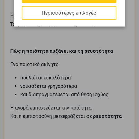
και οδηγεί σε συμβιβασμούς
Περισσότερες επιλογές
Η ποιότητα απαιτεί συνειδητή επιλογή.
Το φθηνό συχνά έρχεται από
βιασύνη
.
Πώς η ποιότητα αυξάνει και τη ρευστότητα
Ένα ποιοτικό ακίνητο:
πουλιέται ευκολότερα
νοικιάζεται γρηγορότερα
και διαπραγματεύεται από θέση ισχύος
Η αγορά εμπιστεύεται την ποιότητα.
Και η εμπιστοσύνη μεταφράζεται σε
ρευστότητα
.