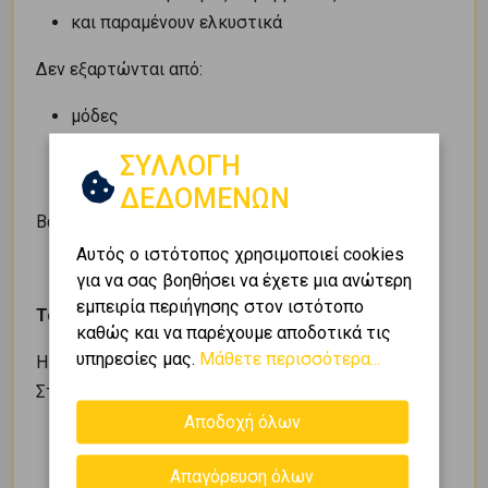
και παραμένουν ελκυστικά
Δεν εξαρτώνται από:
μόδες
προσωρινές τάσεις
ΣΥΛΛΟΓΗ
ή επιφανειακές λύσεις
ΔΕΔΟΜΕΝΩΝ
Βασίζονται σε
ουσία
.
Αυτός ο ιστότοπος χρησιμοποιεί cookies
για να σας βοηθήσει να έχετε μια ανώτερη
εμπειρία περιήγησης στον ιστότοπο
Το «φθηνό» ως ψυχολογική παγίδα
καθώς και να παρέχουμε αποδοτικά τις
υπηρεσίες μας.
Μάθετε περισσότερα...
Η χαμηλή τιμή δημιουργεί αίσθηση ασφάλειας.
Στην πραγματικότητα όμως:
Αποδοχή όλων
μειώνει την προσοχή
χαλαρώνει τα κριτήρια
Απαγόρευση όλων