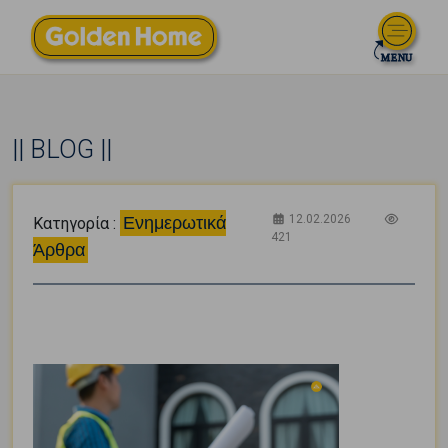
|| BLOG ||
12.02.2026
Ενημερωτικά
Κατηγορία :
421
Άρθρα