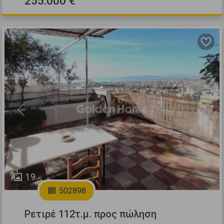
255.000 €
Previous
Next
19
502898
Ρετιρέ 112τ.μ. προς πώληση