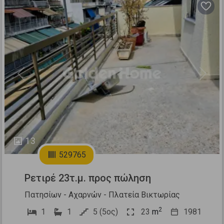
Previous
Next
13
529765
Ρετιρέ 23τ.μ. προς πώληση
Πατησίων - Αχαρνών - Πλατεία Βικτωρίας
2
1
1
5 (5ος)
23
m
1981