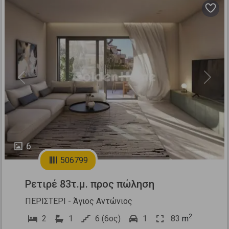
Previous
Next
6
506799
Ρετιρέ 83τ.μ. προς πώληση
ΠΕΡΙΣΤΕΡΙ - Άγιος Αντώνιος
2
2
1
6 (6ος)
1
83
m