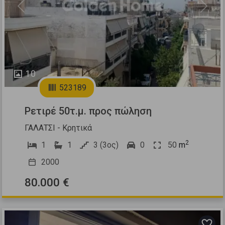
Previous
Next
10
523189
Ρετιρέ 50τ.μ. προς πώληση
ΓΑΛΑΤΣΙ - Κρητικά
2
1
1
3 (3ος)
0
50
m
2000
80.000 €