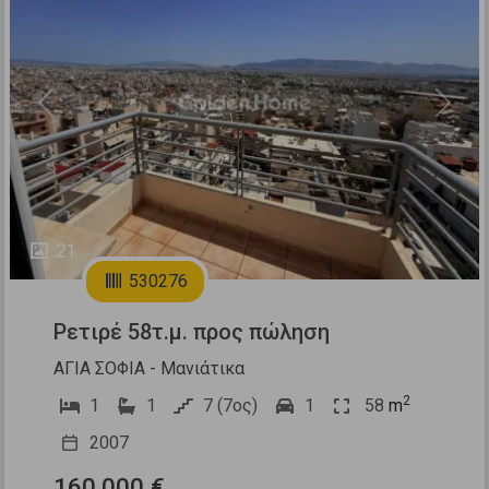
Previous
Next
21
530276
Ρετιρέ 58τ.μ. προς πώληση
ΑΓΙΑ ΣΟΦΙΑ - Μανιάτικα
2
1
1
7 (7ος)
1
58
m
2007
160.000 €