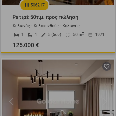
506217
Ρετιρέ 50τ.μ. προς πώληση
Κολωνός - Κολοκυνθούς - Κολωνός
2
1
1
5 (5ος)
50
m
1971
125.000 €
Previous
Next