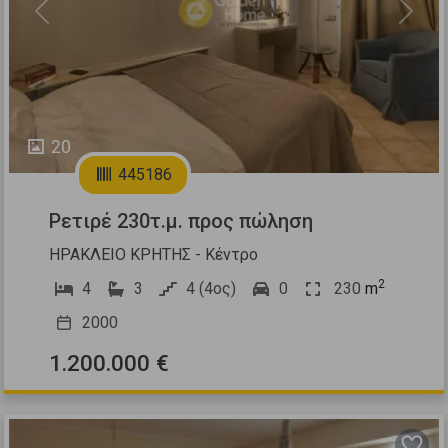
Previous
Next
20
445186
Ρετιρέ 230τ.μ. προς πώληση
ΗΡΑΚΛΕΙΟ ΚΡΗΤΗΣ - Κέντρο
2
4
3
4 (4ος)
0
230
m
2000
1.200.000 €