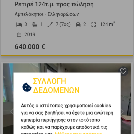
Ρετιρέ 124τ.μ. προς πώληση
Αμπελόκηποι - Ελληνορώσων
2
3
1
7 (7ος)
2
124
m
2019
640.000 €
ΣΥΛΛΟΓΗ
ΔΕΔΟΜΕΝΩΝ
Αυτός ο ιστότοπος χρησιμοποιεί cookies
για να σας βοηθήσει να έχετε μια ανώτερη
Previous
Next
εμπειρία περιήγησης στον ιστότοπο
καθώς και να παρέχουμε αποδοτικά τις