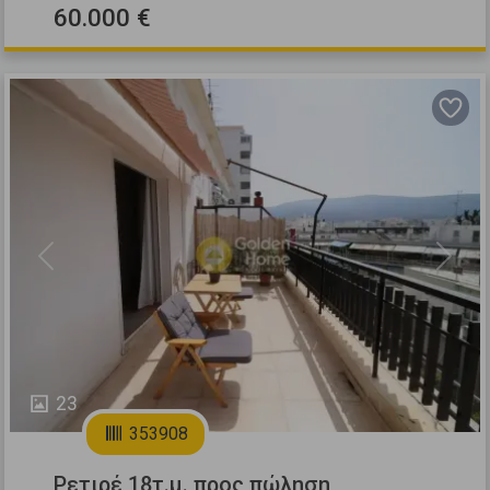
60.000 €
Previous
Next
23
353908
Ρετιρέ 18τ.μ. προς πώληση