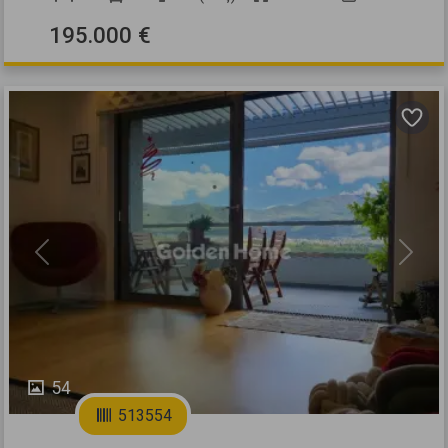
195.000 €
Previous
Next
54
513554