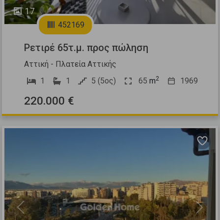
17
452169
Ρετιρέ 65τ.μ. προς πώληση
Αττική - Πλατεία Αττικής
2
1
1
5 (5ος)
65
m
1969
220.000 €
Previous
Next