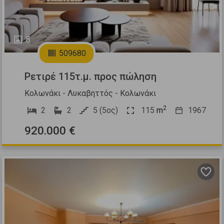
8
509680
Ρετιρέ 115τ.μ. προς πώληση
Κολωνάκι - Λυκαβηττός - Κολωνάκι
2
2
2
5 (5ος)
115
m
1967
920.000 €