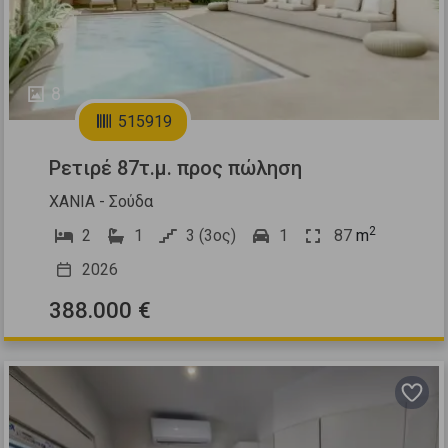
8
515919
Ρετιρέ 87τ.μ. προς πώληση
ΧΑΝΙΑ - Σούδα
2
2
1
3 (3ος)
1
87
m
2026
388.000 €