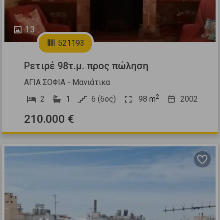
13
521193
Ρετιρέ 98τ.μ. προς πώληση
ΑΓΙΑ ΣΟΦΙΑ - Μανιάτικα
2
2
1
6 (6ος)
98
m
2002
210.000 €