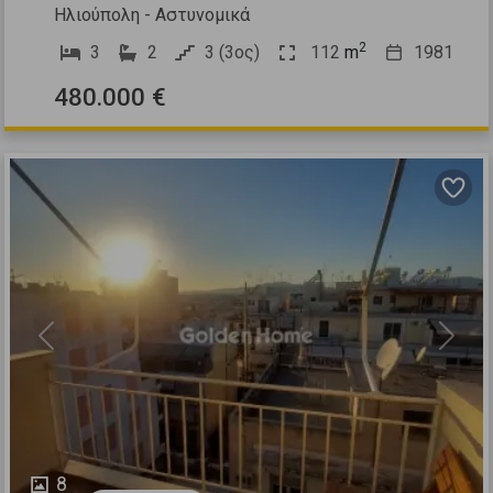
Ηλιούπολη - Αστυνομικά
2
3
2
3 (3ος)
112
m
1981
480.000 €
Previous
Next
8