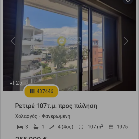
Previous
Next
25
437446
Ρετιρέ 107τ.μ. προς πώληση
Χολαργός - Φανερωμένη
2
3
1
4 (4ος)
107
m
1975