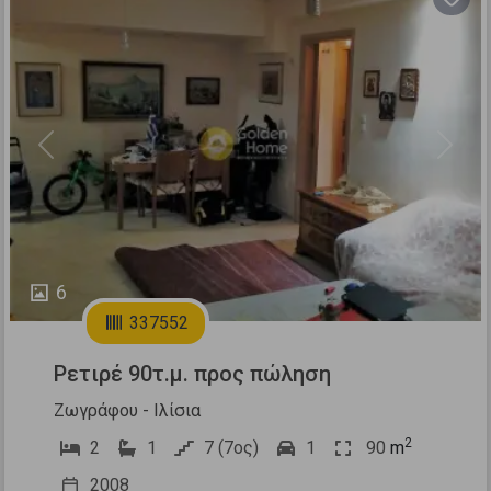
Previous
Next
6
337552
Ρετιρέ 90τ.μ. προς πώληση
Ζωγράφου - Ιλίσια
2
2
1
7 (7ος)
1
90
m
2008