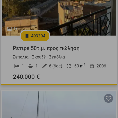
16
493294
Ρετιρέ 50τ.μ. προς πώληση
Σεπόλια - Σκουζέ - Σεπόλια
2
1
1
6 (6ος)
50
m
2006
240.000 €