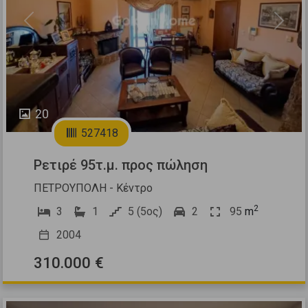
Previous
Next
20
527418
Ρετιρέ 95τ.μ. προς πώληση
ΠΕΤΡΟΥΠΟΛΗ - Κέντρο
2
3
1
5 (5ος)
2
95
m
2004
310.000 €