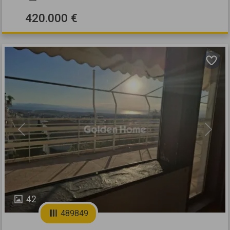
420.000 €
Previous
Next
42
489849