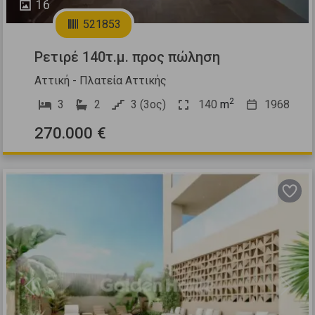
16
521853
Ρετιρέ 140τ.μ. προς πώληση
Αττική - Πλατεία Αττικής
2
3
2
3 (3ος)
140
m
1968
270.000 €
Previous
Next