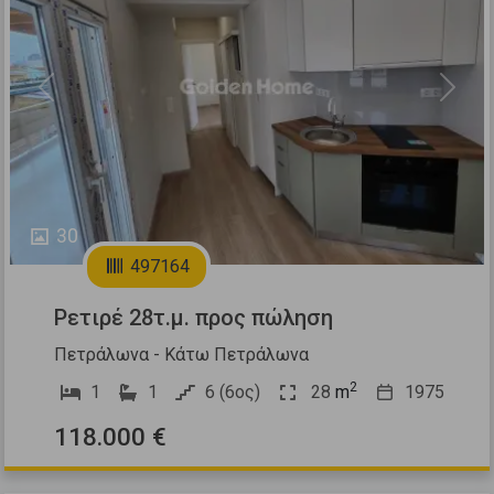
Previous
Next
30
497164
Ρετιρέ 28τ.μ. προς πώληση
Πετράλωνα - Κάτω Πετράλωνα
2
1
1
6 (6ος)
28
m
1975
118.000 €