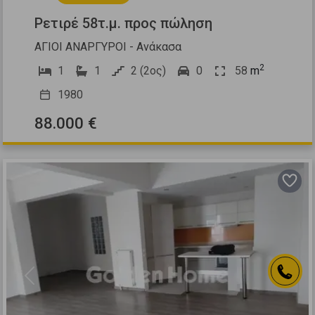
Ρετιρέ 58τ.μ. προς πώληση
ΑΓΙΟΙ ΑΝΑΡΓΥΡΟΙ - Ανάκασα
2
1
1
2 (2ος)
0
58
m
1980
88.000 €
Previous
Next