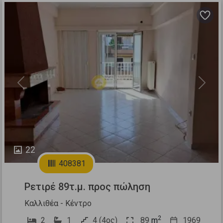
Previous
Next
22
408381
Ρετιρέ 89τ.μ. προς πώληση
Καλλιθέα - Κέντρο
2
2
1
4 (4ος)
89
m
1969