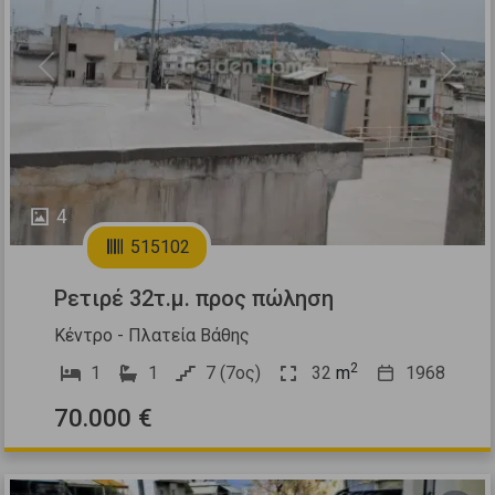
Previous
Next
4
515102
Ρετιρέ 32τ.μ. προς πώληση
Κέντρο - Πλατεία Βάθης
2
1
1
7 (7ος)
32
m
1968
70.000 €