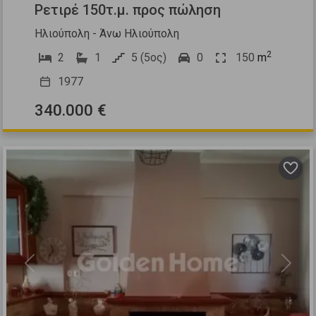
Ρετιρέ 150τ.μ. προς πώληση
Ηλιούπολη - Άνω Ηλιούπολη
2
2
1
5 (5ος)
0
150
m
1977
340.000 €
Previous
Next