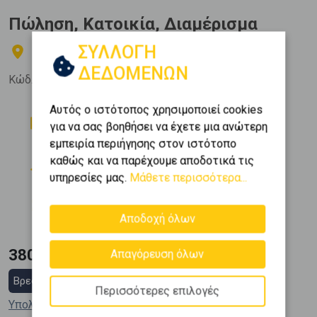
Πώληση, Κατοικία, Διαμέρισμα
ΣΥΛΛΟΓΗ
Γλυφάδα - Τερψιθέα
ΔΕΔΟΜΕΝΩΝ
Κώδ. Ακινήτου:
13280
Αυτός ο ιστότοπος χρησιμοποιεί cookies
Δωμάτια
Μπάνια
για να σας βοηθήσει να έχετε μια ανώτερη
2
1
εμπειρία περιήγησης στον ιστότοπο
Όροφος
Θέση Στάθμευσης
καθώς και να παρέχουμε αποδοτικά τις
4 (4ος)
1
υπηρεσίες μας.
Μάθετε περισσότερα...
Εμβαδόν
Κατασκευή
2
82 m
1991
Αποδοχή όλων
380.000 €
Απαγόρευση όλων
Βρες στεγαστικό δάνειο
Περισσότερες επιλογές
Υπολόγισε τη δόση μου