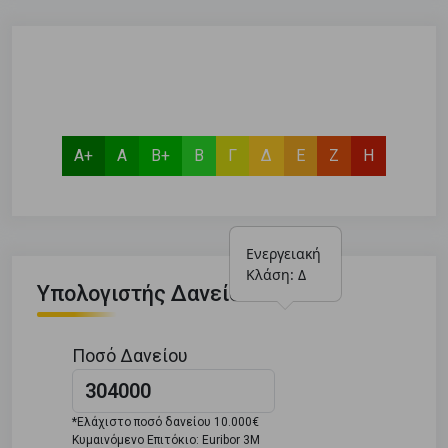
Α+
Α
Β+
Β
Γ
Δ
Ε
Ζ
Η
Ενεργειακή 
Κλάση: Δ
Υπολογιστής Δανείου
Ποσό Δανείου
*Ελάχιστο ποσό δανείου 10.000€
Κυμαινόμενο Επιτόκιο: Euribor 3M