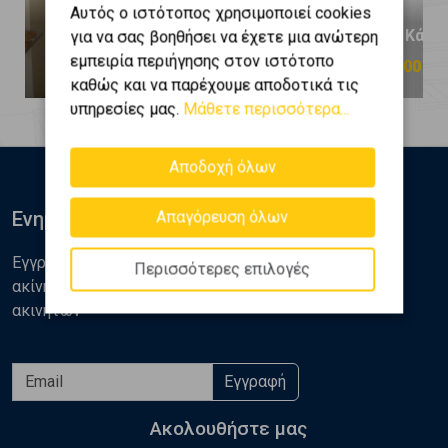
Αυτός ο ιστότοπος χρησιμοποιεί cookies
Ιλίσια - Κάτω Ιλίσια
Ιλίσια - Κάτω
για να σας βοηθήσει να έχετε μια ανώτερη
εμπειρία περιήγησης στον ιστότοπο
530.000 €
1.175.000 €
καθώς και να παρέχουμε αποδοτικά τις
υπηρεσίες μας.
Μάθετε περισσότερα...
Αποδοχή όλων
Ενημερωθείτε
Απαγόρευση όλων
Εγγραφείτε στο newsletter της Golden Home για νέα
Περισσότερες επιλογές
ακίνητα, αναλύσεις και διάφορα θέματα της αγοράς
ακινήτων
Εγγραφή
Ακολουθήστε μας