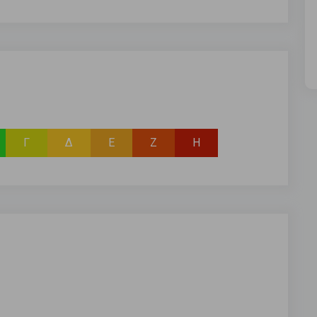
Γ
Δ
Ε
Ζ
Η