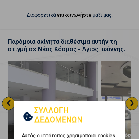
Διαφορετικά
επικοινωνήστε
μαζί μας.
Παρόμοια ακίνητα διαθέσιμα αυτήν τη
στιγμή σε Νέος Κόσμος - Άγιος Ιωάννης.
‹
›
ΣΥΛΛΟΓΗ
ΔΕΔΟΜΕΝΩΝ
Νέος Κόσμος - Άγιος Ιωάννης
Νέος Κόσμος
Αυτός ο ιστότοπος χρησιμοποιεί cookies