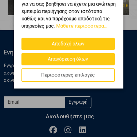
για να σας βοηθήσει να έχετε μια ανώτερη
250.000 €
250.000 €
εμπειρία περιήγησης στον ιστότοπο
καθώς και να παρέχουμε αποδοτικά τις
υπηρεσίες μας.
Μάθετε περισσότερα...
Αποδοχή όλων
Ενημερωθείτε
Απαγόρευση όλων
Εγγραφείτε στο newsletter της Golden Home για νέα
ακίνητα, αναλύσεις και διάφορα θέματα της αγοράς
Περισσότερες επιλογές
ακινήτων
Εγγραφή
Ακολουθήστε μας