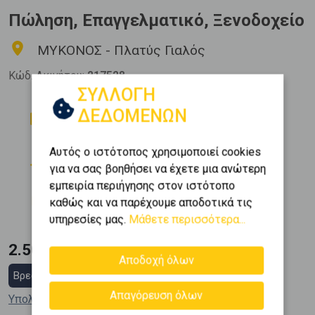
Πώληση, Επαγγελματικό, Ξενοδοχείο
ΜΥΚΟΝΟΣ - Πλατύς Γιαλός
Κώδ. Ακινήτου:
217528
ΣΥΛΛΟΓΗ
Δωμάτια
Μπάνια
ΔΕΔΟΜΕΝΩΝ
12
15
Όροφος
Εμβαδόν
Αυτός ο ιστότοπος χρησιμοποιεί cookies
2
0 (Ισόγειο)
480 m
για να σας βοηθήσει να έχετε μια ανώτερη
εμπειρία περιήγησης στον ιστότοπο
Κατασκευή
καθώς και να παρέχουμε αποδοτικά τις
2017
υπηρεσίες μας.
Μάθετε περισσότερα...
2.500.000 €
Αποδοχή όλων
Βρες στεγαστικό δάνειο
Απαγόρευση όλων
Υπολόγισε τη δόση μου