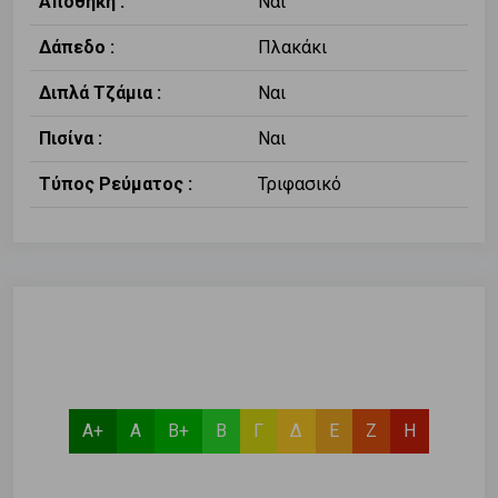
Αποθήκη :
Ναι
Δάπεδο :
Πλακάκι
Διπλά Τζάμια :
Ναι
Πισίνα :
Ναι
Τύπος Ρεύματος :
Τριφασικό
Α+
Α
Β+
Β
Γ
Δ
Ε
Ζ
Η