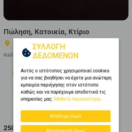
Πώληση, Κατοικία, Κτίριο
ΣΑΛΑΜΙΝΑ - Αιάντειο
ΣΥΛΛΟΓΗ
ΔΕΔΟΜΕΝΩΝ
Κώδ. Ακινήτου:
224151
Δωμάτια
Όροφος
Αυτός ο ιστότοπος χρησιμοποιεί cookies
2
0 (Υπερυψ. Ισόγειο)
για να σας βοηθήσει να έχετε μια ανώτερη
εμπειρία περιήγησης στον ιστότοπο
Θέση Στάθμευσης
Εμβαδόν
καθώς και να παρέχουμε αποδοτικά τις
2
3
210 m
υπηρεσίες μας.
Μάθετε περισσότερα...
Κατασκευή
1975
Αποδοχή όλων
250.000 €
Απαγόρευση όλων