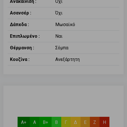
Ανακαίνιση :
Όχι
Ασανσέρ :
Όχι
Δάπεδα :
Μωσαϊκό
Επιπλωμένο :
Ναι
Θέρμανση :
Σόμπα
Κουζίνα :
Ανεξάρτητη
Α+
Α
Β+
Β
Γ
Δ
Ε
Ζ
Η