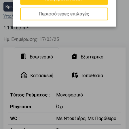
Βρες στεγαστικό δάνειο
Περισσότερες επιλογές
Υπολόγισε τη δόση μου
2
1.190
€ / m
Ημ. Ενημέρωσης: 17/03/25
Εσωτερικό
Εξωτερικό
Κατασκευή
Τοποθεσία
Τύπος Ρεύματος :
Μονοφασικό
Playroom :
Όχι
WC :
Με Ντουζιέρα, Με Παράθυρο