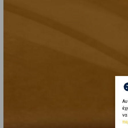
Αυ
έχ
να
πε