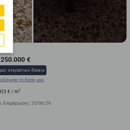
.250.000 €
ρες στεγαστικό δάνειο
ολόγισε τη δόση μου
2
923
€ / m
. Ενημέρωσης: 25/06/26