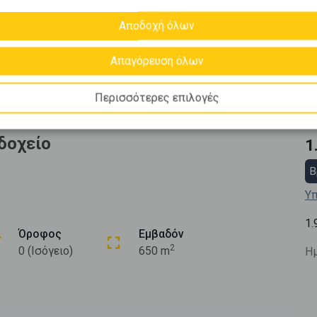
Αποδοχή όλων
Απαγόρευση όλων
Περισσότερες επιλογές
δοχείο
1
Β
Υπ
1.
Όροφος
Εμβαδόν
2
0 (Ισόγειο)
650 m
Ημ