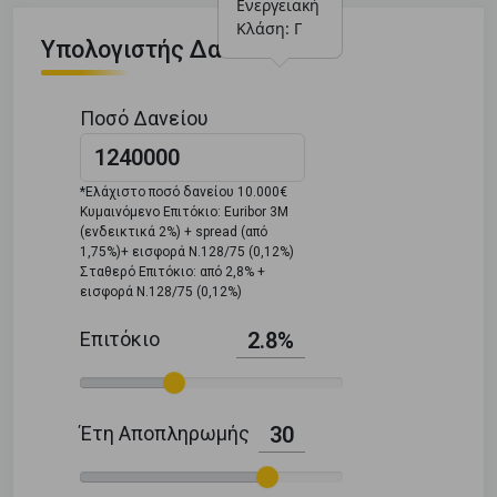
Ενεργειακή 
Κλάση: Γ
Υπολογιστής Δανείου
Ποσό Δανείου
*Ελάχιστο ποσό δανείου 10.000€
Κυμαινόμενο Επιτόκιο: Euribor 3M
(ενδεικτικά 2%) + spread (από
1,75%)+ εισφορά Ν.128/75 (0,12%)
Σταθερό Επιτόκιο: από 2,8% +
εισφορά Ν.128/75 (0,12%)
Επιτόκιο
2.8%
Έτη Αποπληρωμής
30