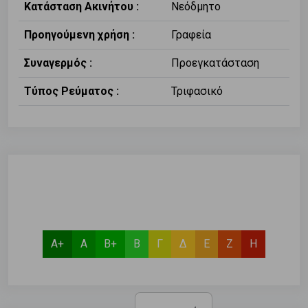
Κατάσταση Ακινήτου :
Νεόδμητο
Προηγούμενη χρήση :
Γραφεία
Συναγερμός :
Προεγκατάσταση
Τύπος Ρεύματος :
Τριφασικό
Α+
Α
Β+
Β
Γ
Δ
Ε
Ζ
Η