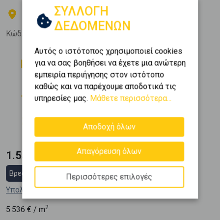
ΣΥΛΛΟΓΗ
ΠΕΙΡΑΙΑΣ - ΥΔΡΑΙΙΚΑ
ΔΕΔΟΜΕΝΩΝ
Κώδ. Ακινήτου:
252227
Αυτός ο ιστότοπος χρησιμοποιεί cookies
Δωμάτια
Μπάνια
για να σας βοηθήσει να έχετε μια ανώτερη
6
2
εμπειρία περιήγησης στον ιστότοπο
Όροφος
Θέση Στάθμευσης
καθώς και να παρέχουμε αποδοτικά τις
9 (9ος)
2
υπηρεσίες μας.
Μάθετε περισσότερα...
Εμβαδόν
Κατασκευή
2
280 m
2000
Αποδοχή όλων
Απαγόρευση όλων
1.550.000 €
Βρες στεγαστικό δάνειο
Περισσότερες επιλογές
Υπολόγισε τη δόση μου
2
5.536
€ / m