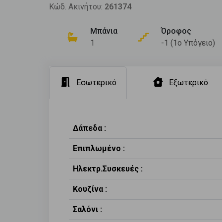
Κώδ. Ακινήτου:
261374
Μπάνια
Όροφος
1
-1 (1ο Υπόγειο)
Εσωτερικό
Εξωτερικό
Δάπεδα :
Επιπλωμένο :
Ηλεκτρ.Συσκευές :
Κουζίνα :
Σαλόνι :