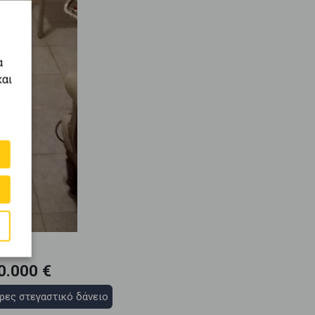
α
και
0.000 €
ρες στεγαστικό δάνειο