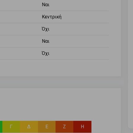
Ναι
Κεντρική
Όχι
Ναι
Όχι
Γ
Δ
Ε
Ζ
Η