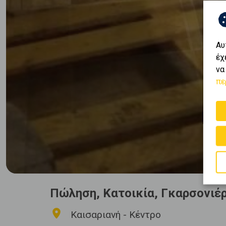
Αυ
έχ
να
πε
Πώληση, Κατοικία, Γκαρσονιέ
Καισαριανή - Κέντρο