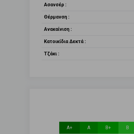
Ασανσέρ :
Θέρμανση :
Ανακαίνιση :
Κατοικίδια Δεκτά :
Τζάκι :
Α+
Α
Β+
Β