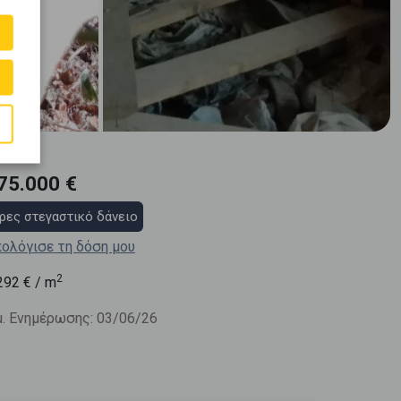
75.000 €
ρες στεγαστικό δάνειο
ολόγισε τη δόση μου
2
292
€ / m
. Ενημέρωσης: 03/06/26