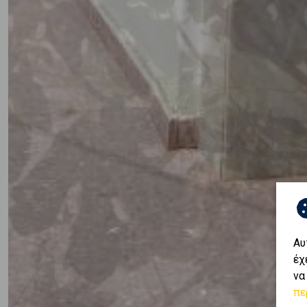
Αυ
έχ
να
πε