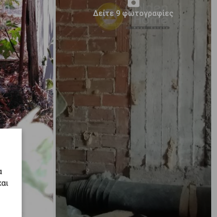
Δείτε 9 φωτογραφίες
α
και