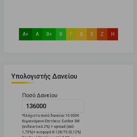
Α+
Α
Β+
Β
Γ
Δ
Ε
Ζ
Η
Υπολογιστής Δανείου
Ποσό Δανείου
*Ελάχιστο ποσό δανείου 10.000€
Κυμαινόμενο Επιτόκιο: Euribor 3M
(ενδεικτικά 2%) + spread (από
1,75%)+ εισφορά Ν.128/75 (0,12%)