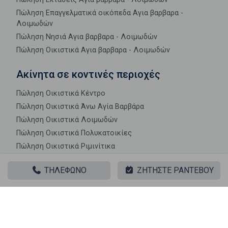
Πώληση Επαγγελματικά οικόπεδα Αγια βαρβαρα -
Λοιμωδών
Πώληση Νησιά Αγια βαρβαρα - Λοιμωδών
Πώληση Οικιστικά Αγια βαρβαρα - Λοιμωδών
Ακίνητα σε κοντινές περιοχές
Πώληση Οικιστικά Κέντρο
Πώληση Οικιστικά Άνω Αγία Βαρβάρα
Πώληση Οικιστικά Λοιμωδών
Πώληση Οικιστικά Πολυκατοικίες
Πώληση Οικιστικά Ριμινίτικα
ΤΗΛΕΦΩΝΟ
ΖΗΤΗΣΤΕ ΡΑΝΤΕΒΟΥ
|| ΣΧΕΤΙΚΑ ΑΚΙΝΗΤΑ ||
Πώληση, Οικόπεδο, Οικιστικό