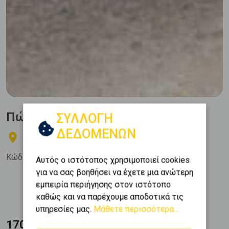
Πώληση, Οικόπεδο, Οικιστικό
ΣΥΛΛΟΓΗ
ΔΕΔΟΜΕΝΩΝ
ΑΓΙΑ ΒΑΡΒΑΡΑ - Λοιμωδών
Κώδ. Ακινήτου:
266634
Αυτός ο ιστότοπος χρησιμοποιεί cookies
για να σας βοηθήσει να έχετε μια ανώτερη
Εμβαδόν
εμπειρία περιήγησης στον ιστότοπο
2
230 m
καθώς και να παρέχουμε αποδοτικά τις
υπηρεσίες μας.
Μάθετε περισσότερα...
170.000 €