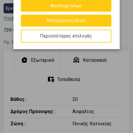
Αποδοχή όλων
Βρες στεγαστικό δάνειο
Υπολόγισε τη δόση μου
Απαγόρευση όλων
2
739
€ / m
Περισσότερες επιλογές
Ημ. Ενημέρωσης: 19/05/26
Εξωτερικό
Κατασκευή
Τοποθεσία
Βάθος :
20
Δρόμος Πρόσοψης :
Άσφαλτος
Ζώνη :
Γενικής Κατοικίας