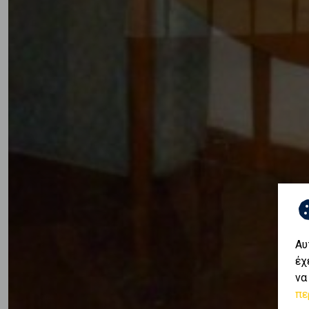
Αυ
έχ
να
πε