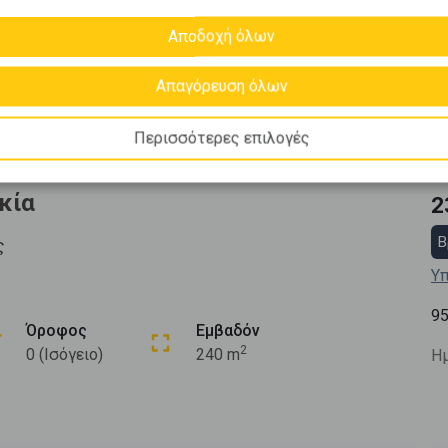
Αποδοχή όλων
Απαγόρευση όλων
Περισσότερες επιλογές
κία
2
Β
ς
Υπ
9
Όροφος
Εμβαδόν
2
0 (Ισόγειο)
240 m
Ημ