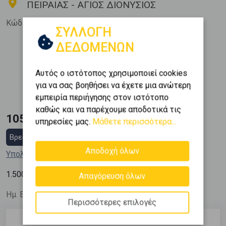
ΠΕΙΡΑΙΑΣ - ΑΓΙΟΣ ΔΙΟΝΥΣΙΟΣ
Κώδ. Ακινήτου:
282371
ΣΥΛΛΟΓΗ
ΔΕΔΟΜΕΝΩΝ
Μπάνια
Όροφος
1
0 (Ισόγειο)
Αυτός ο ιστότοπος χρησιμοποιεί cookies
Εμβαδόν
Κατασκευή
για να σας βοηθήσει να έχετε μια ανώτερη
2
70 m
1935
εμπειρία περιήγησης στον ιστότοπο
καθώς και να παρέχουμε αποδοτικά τις
105.000 €
υπηρεσίες μας.
Μάθετε περισσότερα...
Βρες στεγαστικό δάνειο
Αποδοχή όλων
Υπολόγισε τη δόση μου
2
1.500
€ / m
Απαγόρευση όλων
Ημ. Ενημέρωσης: 18/03/26
Περισσότερες επιλογές