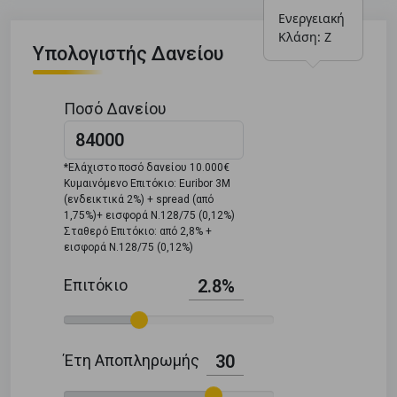
Ενεργειακή 
Κλάση: Ζ
Υπολογιστής Δανείου
Ποσό Δανείου
*Ελάχιστο ποσό δανείου 10.000€
Κυμαινόμενο Επιτόκιο: Euribor 3M
(ενδεικτικά 2%) + spread (από
1,75%)+ εισφορά Ν.128/75 (0,12%)
Σταθερό Επιτόκιο: από 2,8% +
εισφορά Ν.128/75 (0,12%)
Επιτόκιο
2.8%
Έτη Αποπληρωμής
30