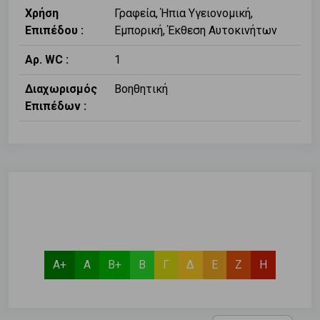
Χρήση
Γραφεία, Ήπια Υγειονομική,
Επιπέδου :
Εμπορική, Έκθεση Αυτοκινήτων
Αρ. WC :
1
Διαχωρισμός
Βοηθητική
Επιπέδων :
Α+
Α
Β+
Β
Γ
Δ
Ε
Ζ
Η