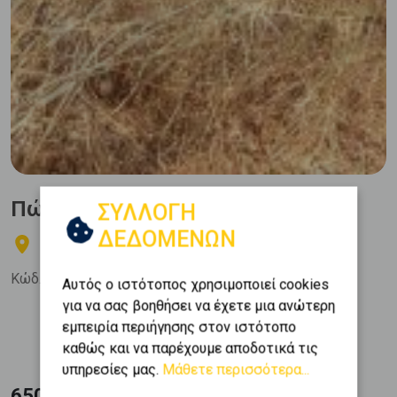
Πώληση, Οικόπεδο, Οικιστικό
ΣΥΛΛΟΓΗ
ΔΕΔΟΜΕΝΩΝ
ΠΑΛΛΗΝΗ - Κάντζα
Κώδ. Ακινήτου:
291613
Αυτός ο ιστότοπος χρησιμοποιεί cookies
για να σας βοηθήσει να έχετε μια ανώτερη
Εμβαδόν
εμπειρία περιήγησης στον ιστότοπο
2
857 m
καθώς και να παρέχουμε αποδοτικά τις
υπηρεσίες μας.
Μάθετε περισσότερα...
650.000 €