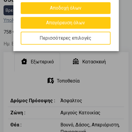
Αποδοχή όλων
Βρες στεγαστικό δάνειο
Υπολόγισε τη δόση μου
Απαγόρευση όλων
2
758
€ / m
Περισσότερες επιλογές
Ημ. Ενημέρωσης: 01/12/25
Εξωτερικό
Κατασκευή
Τοποθεσία
Δρόμος Πρόσοψης :
Άσφαλτος
Ζώνη :
Αμιγούς Κατοικίας
Θέα :
Βουνό, Δάσος, Απεριόριστη,
Πανοραμική