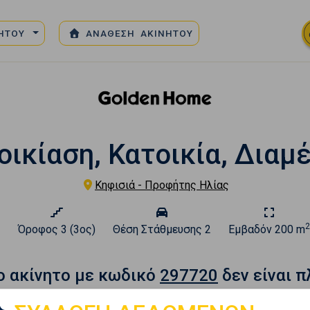
ΝΗΤΟΥ
ΑΝΑΘΕΣΗ ΑΚΙΝΗΤΟΥ
οικίαση, Κατοικία, Διαμ
Κηφισιά - Προφήτης Ηλίας
2
2
Όροφος
3 (3ος)
Θέση Στάθμευσης
2
Εμβαδόν
200 m
o ακίνητο με κωδικό
297720
δεν είναι π
Βρείτε παρόμοια ακίνητα κάνοντας μια νέα αναζήτηση.