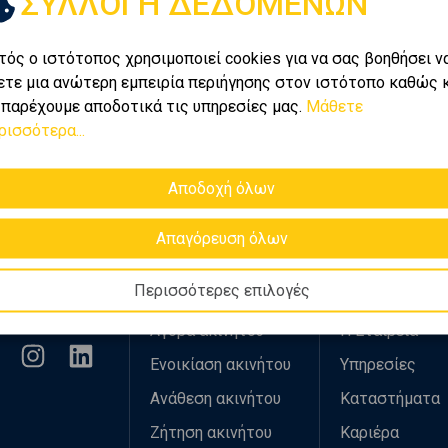
ΣΥΛΛΟΓΗ ΔΕΔΟΜΕΝΩΝ
Ενοικίαση
Πώληση
τός ο ιστότοπος χρησιμοποιεί cookies για να σας βοηθήσει ν
χές
Τιμή
Εμβαδ
ετε μια ανώτερη εμπειρία περιήγησης στον ιστότοπο καθώς 
ροφήτης Ηλίας
 παρέχουμε αποδοτικά τις υπηρεσίες μας.
Μάθετε
ρισσότερα...
Διαφορετικά
επικοινωνήστε
μαζί μας.
Αποδοχή όλων
Απαγόρευση όλων
ολουθήστε
Ψάχνω για
Η Golden 
Περισσότερες επιλογές
μας
Αγορά ακινήτου
Η Εταιρεία
Ενοικίαση ακινήτου
Υπηρεσίες
Ανάθεση ακινήτου
Καταστήματα
Ζήτηση ακινήτου
Καριέρα