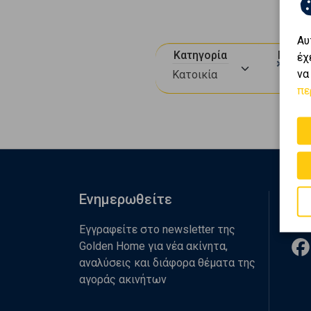
Αυ
Κατηγορία
Περιο
έχ
×
×
Π
να
Κατοικία
πε
Ενημερωθείτε
Ακ
Εγγραφείτε στο newsletter της
Golden Home για νέα ακίνητα,
αναλύσεις και διάφορα θέματα της
αγοράς ακινήτων