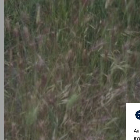
Αυ
έχ