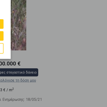
00.000 €
ρες στεγαστικό δάνειο
ολόγισε τη δόση μου
2
53
€ / m
. Ενημέρωσης: 18/05/21