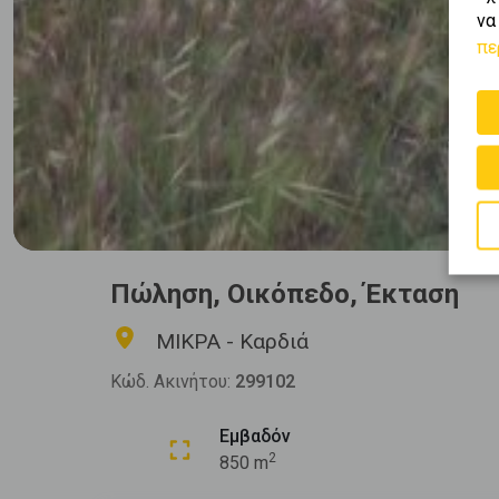
να
πε
Πώληση, Οικόπεδο, Έκταση
ΜΙΚΡΑ - Καρδιά
Κώδ. Ακινήτου:
299102
Εμβαδόν
2
850 m