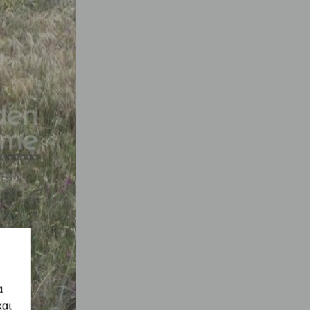
α
και