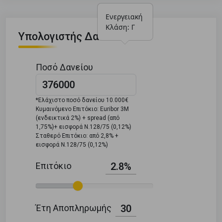
Ενεργειακή 
Κλάση: Γ
Υπολογιστής Δανείου
Ποσό Δανείου
*Ελάχιστο ποσό δανείου 10.000€
Κυμαινόμενο Επιτόκιο: Euribor 3M
(ενδεικτικά 2%) + spread (από
1,75%)+ εισφορά Ν.128/75 (0,12%)
Σταθερό Επιτόκιο: από 2,8% +
εισφορά Ν.128/75 (0,12%)
Επιτόκιο
2.8%
Έτη Αποπληρωμής
30