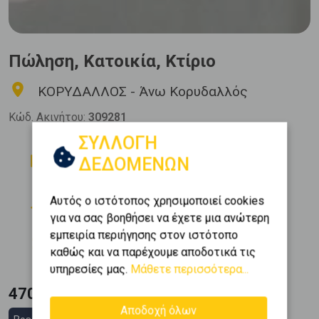
Πώληση, Κατοικία, Κτίριο
ΚΟΡΥΔΑΛΛΟΣ - Άνω Κορυδαλλός
Κώδ. Ακινήτου:
309281
ΣΥΛΛΟΓΗ
Δωμάτια
Μπάνια
ΔΕΔΟΜΕΝΩΝ
4
2
Όροφος
Θέση Στάθμευσης
Αυτός ο ιστότοπος χρησιμοποιεί cookies
0 (Ισόγειο)
2
για να σας βοηθήσει να έχετε μια ανώτερη
Εμβαδόν
Κατασκευή
εμπειρία περιήγησης στον ιστότοπο
2
295 m
2008
καθώς και να παρέχουμε αποδοτικά τις
υπηρεσίες μας.
Μάθετε περισσότερα...
470.000 €
Αποδοχή όλων