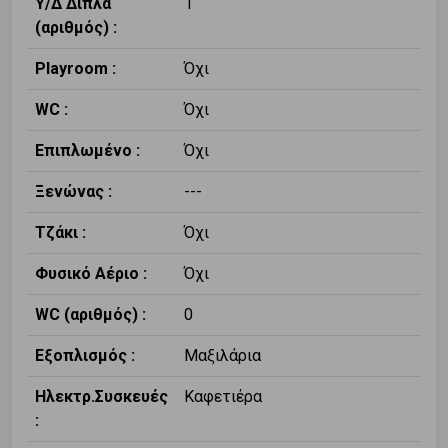
Υ/Δ Διπλά
1
(αριθμός) :
Playroom :
Όχι
WC :
Όχι
Επιπλωμένο :
Όχι
Ξενώνας :
---
Τζάκι :
Όχι
Φυσικό Αέριο :
Όχι
WC (αριθμός) :
0
Εξοπλισμός :
Μαξιλάρια
Ηλεκτρ.Συσκευές
Καφετιέρα
: