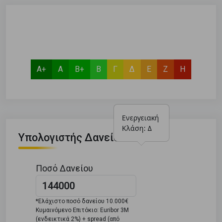
Α+
Α
Β+
Β
Γ
Δ
Ε
Ζ
Η
Ενεργειακή 
Κλάση: Δ
Υπολογιστής Δανείου
Ποσό Δανείου
*Ελάχιστο ποσό δανείου 10.000€
Κυμαινόμενο Επιτόκιο: Euribor 3M
(ενδεικτικά 2%) + spread (από