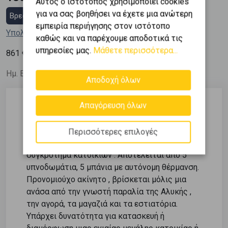
Αυτός ο ιστότοπος χρησιμοποιεί cookies
για να σας βοηθήσει να έχετε μια ανώτερη
Βρες στεγαστικό δάνειο
εμπειρία περιήγησης στον ιστότοπο
Υπολόγισε τη δόση μου
καθώς και να παρέχουμε αποδοτικά τις
υπηρεσίες μας.
Μάθετε περισσότερα...
2
861
€ / m
Ημ. Ενημέρωσης: 17/05/26
Αποδοχή όλων
Απαγόρευση όλων
Περιγραφή
Περισσότερες επιλογές
Αλυκή , Ημιυπόγειο διαμέρισμα 208 τμ. σε
συγκρότημα κατοικιών . Αποτελείται από 5
υπνοδωμάτια, 5 μπάνια με αυτόνομη θέρμανση.
Προνομιούχο ακίνητο , βρίσκεται μόλις μια
ανάσα από την γνωστή παραλία της Αλυκής ,
την αγορά, τα μαγαζιά και τα εστιατόρια.
Υπάρχει δυνατότητα για κατασκευή ή