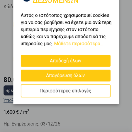
ΔΕΔΟΜΕΝΩΝ
Κώδ. Ακινήτου:
322321
Αυτός ο ιστότοπος χρησιμοποιεί cookies
Δωμάτια
Μπάνια
για να σας βοηθήσει να έχετε μια ανώτερη
1
1
εμπειρία περιήγησης στον ιστότοπο
καθώς και να παρέχουμε αποδοτικά τις
Όροφος
Εμβαδόν
υπηρεσίες μας.
Μάθετε περισσότερα...
2
0 (Ισόγειο)
50 m
Κατασκευή
Αποδοχή όλων
1965
Απαγόρευση όλων
80.000 €
Βρες στεγαστικό δάνειο
Περισσότερες επιλογές
Υπολόγισε τη δόση μου
2
1.600
€ / m
Ημ. Ενημέρωσης: 03/12/25