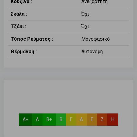
Κουζίνα :
Ανεξάρτητη
Σκάλα :
Όχι
Τζάκι :
Όχι
Τύπος Ρεύματος :
Μονοφασικό
Θέρμανση :
Αυτόνομη
Α+
Α
Β+
Β
Γ
Δ
Ε
Ζ
Η