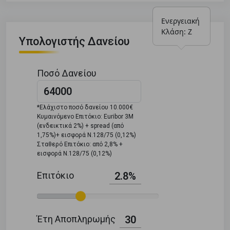
Ενεργειακή 
Κλάση: Ζ
Υπολογιστής Δανείου
Ποσό Δανείου
*Ελάχιστο ποσό δανείου 10.000€
Κυμαινόμενο Επιτόκιο: Euribor 3M
(ενδεικτικά 2%) + spread (από
1,75%)+ εισφορά Ν.128/75 (0,12%)
Σταθερό Επιτόκιο: από 2,8% +
εισφορά Ν.128/75 (0,12%)
Επιτόκιο
2.8%
Έτη Αποπληρωμής
30