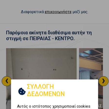
Διαφορετικά
επικοινωνήστε
μαζί μας.
Παρόμοια ακίνητα διαθέσιμα αυτήν τη
στιγμή σε ΠΕΙΡΑΙΑΣ - ΚΕΝΤΡΟ.
‹
›
ΣΥΛΛΟΓΗ
ΔΕΔΟΜΕΝΩΝ
ΠΕΙΡΑΙΑΣ - ΚΕΝΤΡΟ
ΠΕΙΡΑΙΑΣ - 
Αυτός ο ιστότοπος χρησιμοποιεί cookies