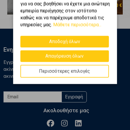
για να σας βοηθήσει να έχετε μια ανώτερη
180.000 €
420.000 €
εμπειρία περιήγησης στον ιστότοπο
καθώς και να παρέχουμε αποδοτικά τις
υπηρεσίες μας.
Μάθετε περισσότερα...
Αποδοχή όλων
Ενημερωθείτε
Απαγόρευση όλων
Εγγραφείτε στο newsletter της Golden Home για νέα
ακίνητα, αναλύσεις και διάφορα θέματα της αγοράς
Περισσότερες επιλογές
ακινήτων
Εγγραφή
Ακολουθήστε μας