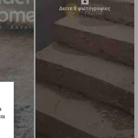
Δείτε 8 φωτογραφίες
α
και