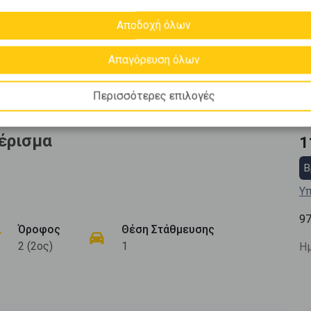
Αποδοχή όλων
Απαγόρευση όλων
Περισσότερες επιλογές
έρισμα
1
Β
Υπ
9
Όροφος
Θέση Στάθμευσης
2 (2ος)
1
Ημ