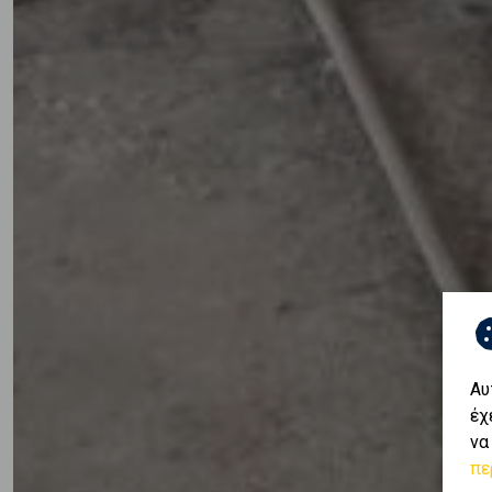
Αυ
έχ
να
πε