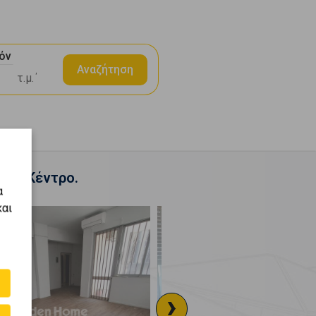
όν
Αναζήτηση
ία - Κέντρο.
α
και
›