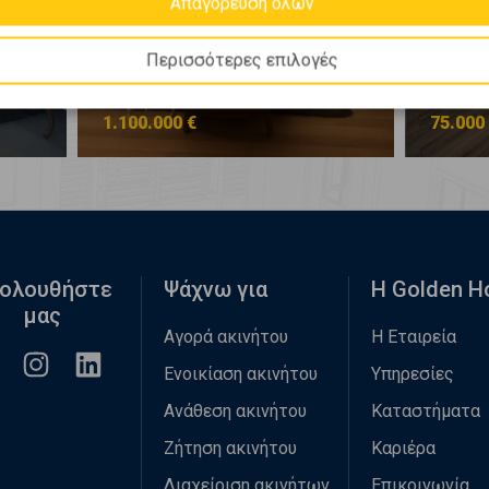
Απαγόρευση όλων
Περισσότερες επιλογές
Νέα Ερυθραία - Κέντρο
Νέα Ερ
1.100.000 €
75.000
ολουθήστε
Ψάχνω για
Η Golden 
μας
Αγορά ακινήτου
Η Εταιρεία
Ενοικίαση ακινήτου
Υπηρεσίες
Ανάθεση ακινήτου
Καταστήματα
Ζήτηση ακινήτου
Καριέρα
Διαχείριση ακινήτων
Επικοινωνία