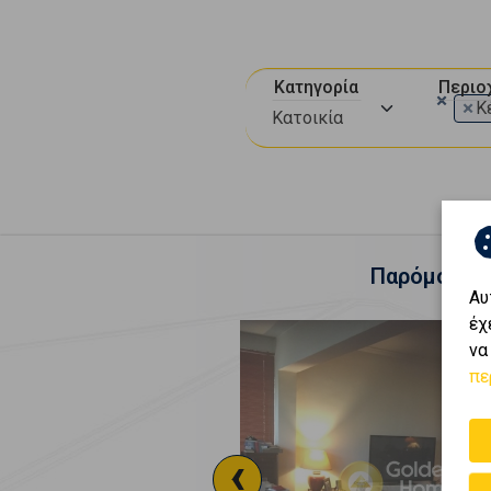
Κατηγορία
Περιο
×
×
Κ
Κατοικία
Παρόμοια ακ
Αυ
έχ
να
πε
‹