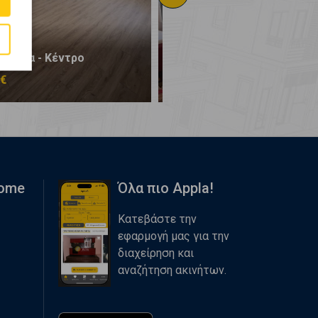
υθραία - Κέντρο
Νέα Ερυθραία - Κέντρο
 €
450.000 €
Home
Όλα πιο Appla!
Κατεβάστε την
εφαρμογή μας για την
διαχείρηση και
αναζήτηση ακινήτων.