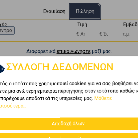
Ενοικίαση
Πώληση
χές
Τιμή
Εμβαδ
έντρο
Διαφορετικά
επικοινωνήστε
μαζί μας.
ΣΥΛΛΟΓΗ ΔΕΔΟΜΕΝΩΝ
ίνητα διαθέσιμα αυτήν τη στιγμή σε Νέα Ερυθρα
τός ο ιστότοπος χρησιμοποιεί cookies για να σας βοηθήσει ν
ετε μια ανώτερη εμπειρία περιήγησης στον ιστότοπο καθώς 
 παρέχουμε αποδοτικά τις υπηρεσίες μας.
Μάθετε
ρισσότερα...
Αποδοχή όλων