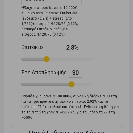
*Ελάχιστο ποσό δανείου 10.000€
Κυμαινόμενο Επιτόκιο: Euribor 3M
(ενδεικτικά 2%) + spread (από
1,75%)+ εισφορά Ν.128/75 (0,12%)
Σταθερό Επιτόκιο: από 2,8% +
εισφορά Ν.128/75 (0,12%)
Επιτόκιο
2.8%
Έτη Αποπληρωμής
30
Παράδειγμα: Δάνειο 100.000€, συνολική διάρκεια 30 έτη.
Για τα τρία πρώτα έτη τελικό επιτόκιο 2,92% και τα
υπόλοιπα 27 έτη τελικό επιτόκιο 4%. Ενδεικτική δόση για
τα τρία πρώτα χρόνια ~420€ και για τα υπόλοιπα 27 έτη
~500€