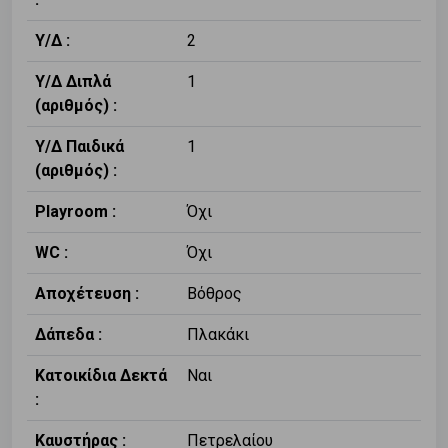
Υ/Δ :
2
Υ/Δ Διπλά
1
(αριθμός) :
Υ/Δ Παιδικά
1
(αριθμός) :
Playroom :
Όχι
WC :
Όχι
Αποχέτευση :
Βόθρος
Δάπεδα :
Πλακάκι
Κατοικίδια Δεκτά
Ναι
:
Καυστήρας :
Πετρελαίου