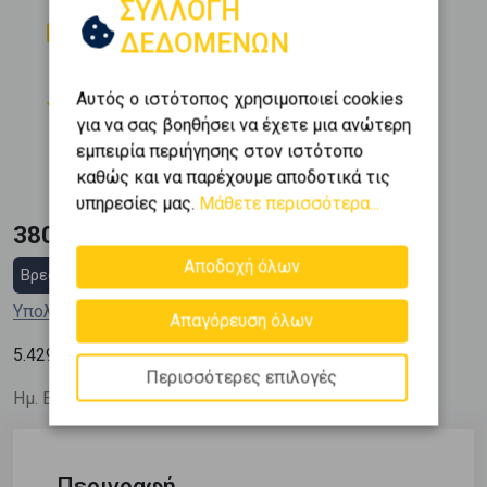
ΣΥΛΛΟΓΗ
Δωμάτια
Μπάνια
ΔΕΔΟΜΕΝΩΝ
2
1
Όροφος
Θέση Στάθμευσης
Αυτός ο ιστότοπος χρησιμοποιεί cookies
0 (Ισόγειο)
1
για να σας βοηθήσει να έχετε μια ανώτερη
Εμβαδόν
Κατασκευή
εμπειρία περιήγησης στον ιστότοπο
2
70 m
2005
καθώς και να παρέχουμε αποδοτικά τις
υπηρεσίες μας.
Μάθετε περισσότερα...
380.000 €
Αποδοχή όλων
Βρες στεγαστικό δάνειο
Υπολόγισε τη δόση μου
Απαγόρευση όλων
2
5.429
€ / m
Περισσότερες επιλογές
Ημ. Ενημέρωσης: 22/06/26
Περιγραφή