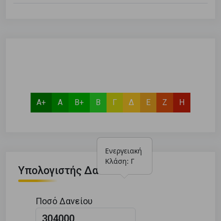
Α+
Α
Β+
Β
Γ
Δ
Ε
Ζ
Η
Ενεργειακή 
Κλάση: Γ
Υπολογιστής Δανείου
Ποσό Δανείου