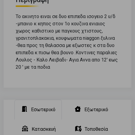
Το ακινητο ειναι σε δυο επιπεδα ισογειο 2 υ/δ
-μπανιο κ κηπος στον 1ο κουζινα ενιαιος
χωρος καθιστικο με παγκους χτιστους,
γρανιτοπλακακια, κουφωματα niaggon ξυλινα
-θεα προς τη θαλασσα με εξωστες κ στα δυο
επιπεδα κ πισω θεα βουνο .Κοντινες παραλιες
Λουλος - Καλο Λειβαδι- Αγια Αννα απο 12' εως
20 ' με τα ποδια
Εσωτερικό
Εξωτερικό
Κατασκευή
Τοποθεσία