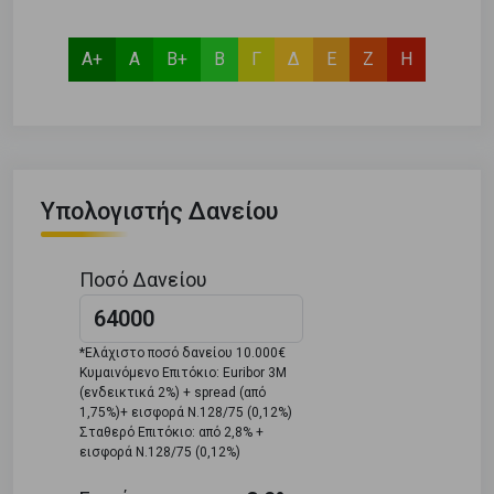
Α+
Α
Β+
Β
Γ
Δ
Ε
Ζ
Η
Υπολογιστής Δανείου
Ποσό Δανείου
*Ελάχιστο ποσό δανείου 10.000€
Κυμαινόμενο Επιτόκιο: Euribor 3M
(ενδεικτικά 2%) + spread (από
1,75%)+ εισφορά Ν.128/75 (0,12%)
Σταθερό Επιτόκιο: από 2,8% +
εισφορά Ν.128/75 (0,12%)