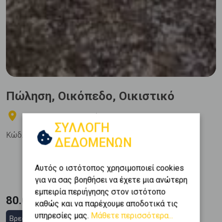
Πώληση, Οικόπεδο, Οικιστικό
ΣΑΛΑΜΙΝΑ - Αιάντειο
ΣΥΛΛΟΓΗ
Κώδ. Ακινήτου:
335940
ΔΕΔΟΜΕΝΩΝ
Εμβαδόν
Αυτός ο ιστότοπος χρησιμοποιεί cookies
2
1056 m
για να σας βοηθήσει να έχετε μια ανώτερη
εμπειρία περιήγησης στον ιστότοπο
80.000 €
καθώς και να παρέχουμε αποδοτικά τις
υπηρεσίες μας.
Μάθετε περισσότερα...
Βρες στεγαστικό δάνειο