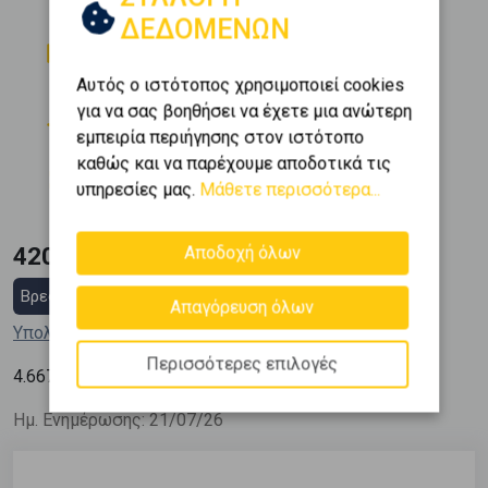
ΔΕΔΟΜΕΝΩΝ
Δωμάτια
Μπάνια
2
1
Αυτός ο ιστότοπος χρησιμοποιεί cookies
Όροφος
Θέση Στάθμευσης
για να σας βοηθήσει να έχετε μια ανώτερη
7 (7ος)
1
εμπειρία περιήγησης στον ιστότοπο
καθώς και να παρέχουμε αποδοτικά τις
Εμβαδόν
Κατασκευή
υπηρεσίες μας.
Μάθετε περισσότερα...
2
90 m
2008
420.000 €
Αποδοχή όλων
Βρες στεγαστικό δάνειο
Απαγόρευση όλων
Υπολόγισε τη δόση μου
Περισσότερες επιλογές
2
4.667
€ / m
Ημ. Ενημέρωσης: 21/07/26