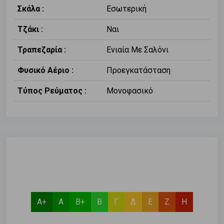
Σκάλα :
Εσωτερική
Τζάκι :
Ναι
Τραπεζαρία :
Ενιαία Με Σαλόνι
Φυσικό Αέριο :
Προεγκατάσταση
Τύπος Ρεύματος :
Μονοφασικό
Α+
Α
Β+
Β
Γ
Δ
Ε
Ζ
Η