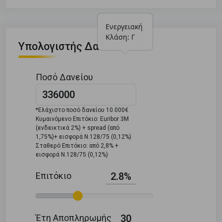
Ενεργειακή 
Κλάση: Γ
Υπολογιστής Δανείου
Ποσό Δανείου
*Ελάχιστο ποσό δανείου 10.000€
Κυμαινόμενο Επιτόκιο: Euribor 3M
(ενδεικτικά 2%) + spread (από
1,75%)+ εισφορά Ν.128/75 (0,12%)
Σταθερό Επιτόκιο: από 2,8% +
εισφορά Ν.128/75 (0,12%)
Επιτόκιο
2.8%
Έτη Αποπληρωμής
30