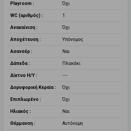
Playroom :
Όχι
WC (αριθμός) :
1
Ανακαίνιση :
Όχι
Αποχέτευση :
Υπόνομος
Ασανσέρ :
Ναι
Δάπεδα :
Πλακάκι
Δίκτυο Η/Υ :
---
Δορυφορική Κεραία :
Όχι
Επιπλωμένο :
Όχι
Ηλιακός :
Ναι
Θέρμανση :
Αυτόνομη