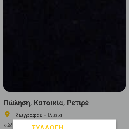
Πώληση, Κατοικία, Ρετιρέ
Ζωγράφου - Ιλίσια
Κώδ. Ακινήτου:
337552
ΣΥΛΛΟΓΗ