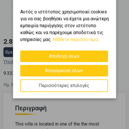
Όροφος
Εμβαδόν
2
0 (Ισόγειο)
300 m
Αυτός ο ιστότοπος χρησιμοποιεί cookies
Κατασκευή
για να σας βοηθήσει να έχετε μια ανώτερη
2006
εμπειρία περιήγησης στον ιστότοπο
καθώς και να παρέχουμε αποδοτικά τις
υπηρεσίες μας.
Μάθετε περισσότερα...
2.800.000 €
Βρες στεγαστικό δάνειο
Αποδοχή όλων
Υπολόγισε τη δόση μου
Απαγόρευση όλων
2
9.333
€ / m
Ημ. Ενημέρωσης: 27/05/26
Περισσότερες επιλογές
Περιγραφή
This villa is located in one of the the most