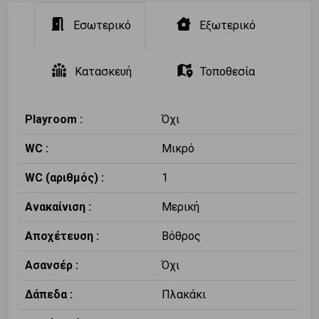
Εσωτερικό
Εξωτερικό
Κατασκευή
Τοποθεσία
Playroom :
Όχι
WC :
Μικρό
WC (αριθμός) :
1
Ανακαίνιση :
Μερική
Αποχέτευση :
Βόθρος
Ασανσέρ :
Όχι
Δάπεδα :
Πλακάκι