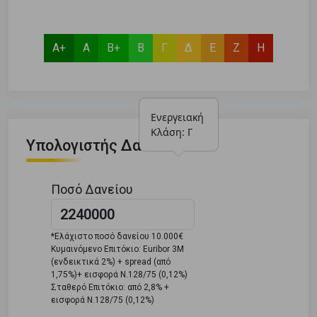
Α+
Α
Β+
Β
Γ
Δ
Ε
Ζ
Η
Ενεργειακή 
Κλάση: Γ
Υπολογιστής Δανείου
Ποσό Δανείου
*Ελάχιστο ποσό δανείου 10.000€
Κυμαινόμενο Επιτόκιο: Euribor 3M
(ενδεικτικά 2%) + spread (από
1,75%)+ εισφορά Ν.128/75 (0,12%)
Σταθερό Επιτόκιο: από 2,8% +
εισφορά Ν.128/75 (0,12%)