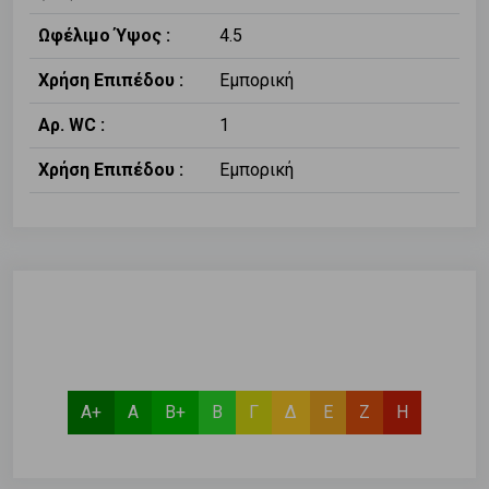
Ωφέλιμο Ύψος :
4.5
Χρήση Επιπέδου :
Εμπορική
Αρ. WC :
1
Χρήση Επιπέδου :
Εμπορική
Α+
Α
Β+
Β
Γ
Δ
Ε
Ζ
Η