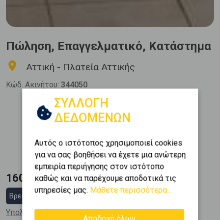
Πώληση, Επαγγελματικό, Κατάστημα
Αττική - Πλατεία Αττικής
Κώδ. Ακινήτου:
344050
ΣΥΛΛΟΓΗ
Μπάνια
Όροφος
ΔΕΔΟΜΕΝΩΝ
1
0 (Ισόγειο)
Εμβαδόν
Κατασκευή
Αυτός ο ιστότοπος χρησιμοποιεί cookies
2
115 m
1970
για να σας βοηθήσει να έχετε μια ανώτερη
εμπειρία περιήγησης στον ιστότοπο
160.000 €
καθώς και να παρέχουμε αποδοτικά τις
υπηρεσίες μας.
Μάθετε περισσότερα...
Βρες στεγαστικό δάνειο
Υπολόγισε τη δόση μου
Αποδοχή όλων