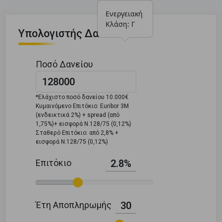
Ενεργειακή 
Κλάση: Γ
Υπολογιστής Δανείου
Ποσό Δανείου
*Ελάχιστο ποσό δανείου 10.000€
Κυμαινόμενο Επιτόκιο: Euribor 3M
(ενδεικτικά 2%) + spread (από
1,75%)+ εισφορά Ν.128/75 (0,12%)
Σταθερό Επιτόκιο: από 2,8% +
εισφορά Ν.128/75 (0,12%)
Επιτόκιο
2.8%
Έτη Αποπληρωμής
30