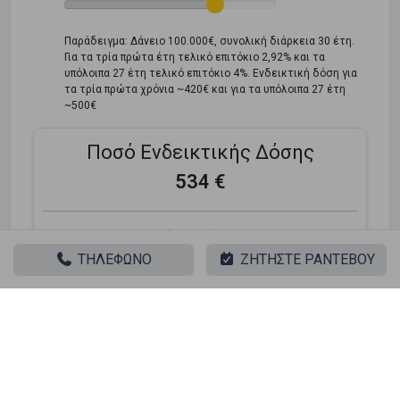
Παράδειγμα: Δάνειο 100.000€, συνολική διάρκεια 30 έτη.
Για τα τρία πρώτα έτη τελικό επιτόκιο 2,92% και τα
υπόλοιπα 27 έτη τελικό επιτόκιο 4%. Ενδεικτική δόση για
τα τρία πρώτα χρόνια ~420€ και για τα υπόλοιπα 27 έτη
~500€
Ποσό Ενδεικτικής Δόσης
534 €
Τελικό Επιτόκιο:
2.9%
ΤΗΛΕΦΩΝΟ
ΖΗΤΗΣΤΕ ΡΑΝΤΕΒΟΥ
*Tο τελικό επιτόκιο διαμορφώνεται βάσει του προγράμματος του
στεγαστικού δανείου (κυμαινόμενο, υβριδικό, σταθερό) και του
προφίλ του δανειολήπτη.
Ψάχνετε για το τέλειο σπίτι; Λάβετε τη χρηματοδότηση
που χρειάζεστε! Κάντε κλικ στο κουμπί παρακάτω για
να δηλώσετε το ενδιαφέρον σας για ένα στεγαστικό