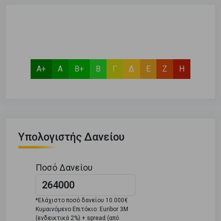
Α+
Α
Β+
Β
Γ
Δ
Ε
Ζ
Η
Υπολογιστής Δανείου
Ποσό Δανείου
*Ελάχιστο ποσό δανείου 10.000€
Κυμαινόμενο Επιτόκιο: Euribor 3M
(ενδεικτικά 2%) + spread (από