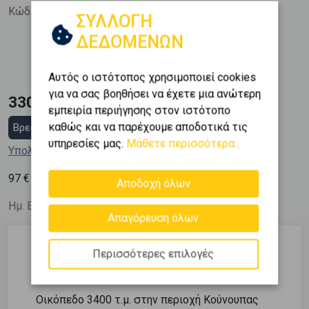
Κώδ. Ακινήτου:
356116
ΣΥΛΛΟΓΗ
ΔΕΔΟΜΕΝΩΝ
Εμβαδόν
2
3400 m
Αυτός ο ιστότοπος χρησιμοποιεί cookies
για να σας βοηθήσει να έχετε μια ανώτερη
330.000 €
εμπειρία περιήγησης στον ιστότοπο
καθώς και να παρέχουμε αποδοτικά τις
Βρες στεγαστικό δάνειο
υπηρεσίες μας.
Μάθετε περισσότερα...
Υπολόγισε τη δόση μου
2
97
€ / m
Αποδοχή όλων
Ημ. Ενημέρωσης: 16/04/26
Απαγόρευση όλων
Περισσότερες επιλογές
Περιγραφή
Οικόπεδο 3400 τ.μ. στην περιοχή Κούνουπας