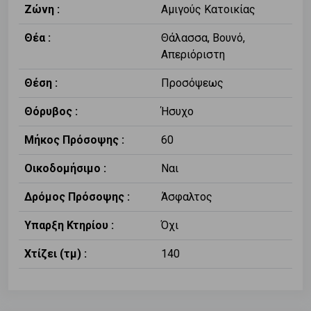
Ζώνη :
Αμιγούς Κατοικίας
Θέα :
Θάλασσα, Βουνό,
Απεριόριστη
Θέση :
Προσόψεως
Θόρυβος :
Ήσυχο
Μήκος Πρόσοψης :
60
Οικοδομήσιμο :
Ναι
Δρόμος Πρόσοψης :
Άσφαλτος
Υπαρξη Κτηρίου :
Όχι
Χτίζει (τμ) :
140