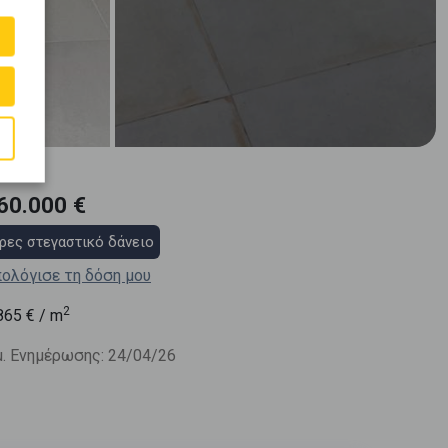
60.000 €
ρες στεγαστικό δάνειο
ολόγισε τη δόση μου
2
865
€ / m
. Ενημέρωσης: 24/04/26