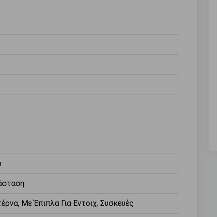
υ
άσταση
έρνα, Με Έπιπλα Για Εντοιχ. Συσκευές