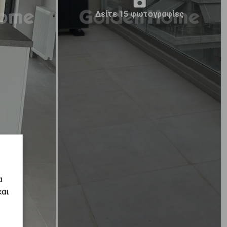
Δείτε 15 φωτογραφίες
α
και