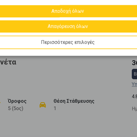
Αποδοχή όλων
Απαγόρευση όλων
Περισσότερες επιλογές
ονέτα
3
Β
Υπ
4.
Όροφος
Θέση Στάθμευσης
5 (5ος)
1
Ημ