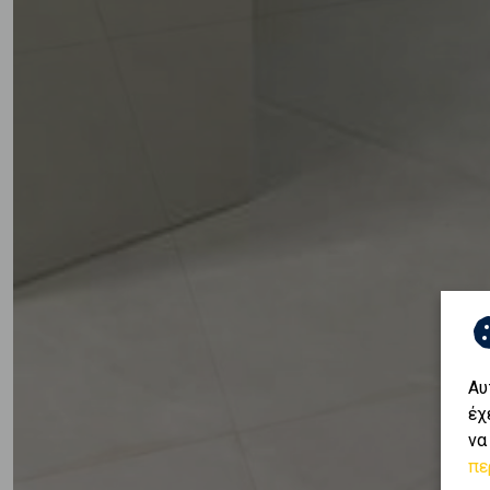
Αυ
έχ
να
πε